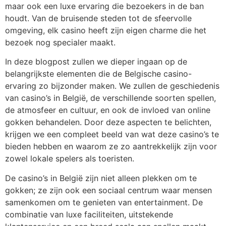
maar ook een luxe ervaring die bezoekers in de ban
houdt. Van de bruisende steden tot de sfeervolle
omgeving, elk casino heeft zijn eigen charme die het
bezoek nog specialer maakt.
In deze blogpost zullen we dieper ingaan op de
belangrijkste elementen die de Belgische casino-
ervaring zo bijzonder maken. We zullen de geschiedenis
van casino’s in België, de verschillende soorten spellen,
de atmosfeer en cultuur, en ook de invloed van online
gokken behandelen. Door deze aspecten te belichten,
krijgen we een compleet beeld van wat deze casino’s te
bieden hebben en waarom ze zo aantrekkelijk zijn voor
zowel lokale spelers als toeristen.
De casino’s in België zijn niet alleen plekken om te
gokken; ze zijn ook een sociaal centrum waar mensen
samenkomen om te genieten van entertainment. De
combinatie van luxe faciliteiten, uitstekende