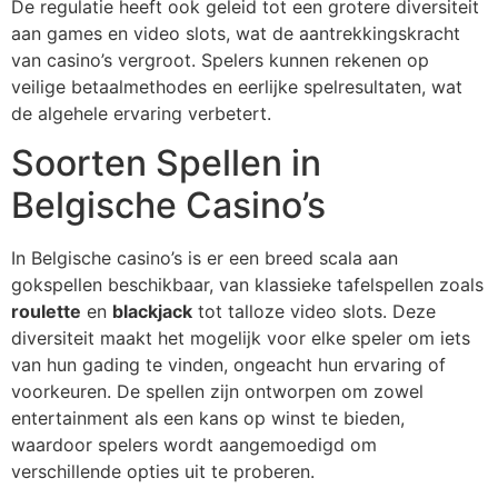
De regulatie heeft ook geleid tot een grotere diversiteit
aan games en video slots, wat de aantrekkingskracht
van casino’s vergroot. Spelers kunnen rekenen op
veilige betaalmethodes en eerlijke spelresultaten, wat
de algehele ervaring verbetert.
Soorten Spellen in
Belgische Casino’s
In Belgische casino’s is er een breed scala aan
gokspellen beschikbaar, van klassieke tafelspellen zoals
roulette
en
blackjack
tot talloze video slots. Deze
diversiteit maakt het mogelijk voor elke speler om iets
van hun gading te vinden, ongeacht hun ervaring of
voorkeuren. De spellen zijn ontworpen om zowel
entertainment als een kans op winst te bieden,
waardoor spelers wordt aangemoedigd om
verschillende opties uit te proberen.