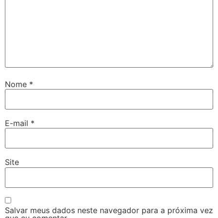
Nome
*
E-mail
*
Site
Salvar meus dados neste navegador para a próxima vez