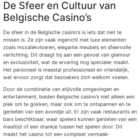
De Sfeer en Cultuur van
Belgische Casino’s
De sfeer in de Belgische casino’s is iets dat niet te
missen is. Ze zijn vaak ingericht met luxe elementen
zoals mozaïekvloeren, elegante meubels en sfeervolle
verlichting. Dit draagt bij aan een gevoel van glamour
en exclusiviteit, wat de ervaring nog specialer maakt.
Het personeel is meestal professioneel en vriendelijk,
wat ervoor zorgt dat bezoekers zich welkom voelen.
Door de combinatie van stijlvolle omgevingen en
entertainment, bieden Belgische casino’s niet alleen een
plek om te gokken, maar ook om te ontspannen en te
genieten van een avondje uit. Er zijn vaak restaurants en
bars beschikbaar, waar spelers kunnen genieten van een
maaltijd of een drankje tussen het spelen door. Dit
maakt het casino tot een compleet vermaak-