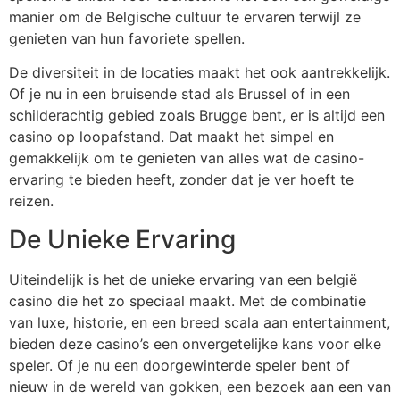
manier om de Belgische cultuur te ervaren terwijl ze
genieten van hun favoriete spellen.
De diversiteit in de locaties maakt het ook aantrekkelijk.
Of je nu in een bruisende stad als Brussel of in een
schilderachtig gebied zoals Brugge bent, er is altijd een
casino op loopafstand. Dat maakt het simpel en
gemakkelijk om te genieten van alles wat de casino-
ervaring te bieden heeft, zonder dat je ver hoeft te
reizen.
De Unieke Ervaring
Uiteindelijk is het de unieke ervaring van een belgië
casino die het zo speciaal maakt. Met de combinatie
van luxe, historie, en een breed scala aan entertainment,
bieden deze casino’s een onvergetelijke kans voor elke
speler. Of je nu een doorgewinterde speler bent of
nieuw in de wereld van gokken, een bezoek aan een van