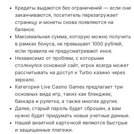
Кредиты выдаются без ограничений — если они
заканчиваются, посетитель перезагружает
страницу и монеты снова появляются на
балансе.
Максимальная сумма, которую можно получить
в рамках бонуса, не превышает 1000 рублей,
если правила не предусматривают иное.
Независимо от проблем, с которыми
столкнулся основной сайт, игрок всегда может
рассчитывать на доступ к Turbo казино через
зеркало.
Категория Live Casino Games предлагает три
основных вида игр, таких как блэкджек,
баккара и рулетка, а также многие другие.
Далее, старый пароль будет сброшен, а вам
нужно будет придумать новые учетные данные.
Нашей визитной карточкой являются быстрые
и защищенные платежи.