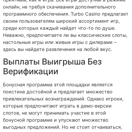
онлайн, не требуя скачивания дополнительного
программного обеспечения. Turbo Casino предлагает
своим пользователям широкий ассортимент игр,
среди которых каждый найдет что-то по душе.
Неважно, предпочитаете ли вы классические слоты,
настольные игры или живые игры с дилерами –
здесь вы найдете развлечения на любой вкус.
Выплаты Выигрыша Без
Верификации
Бонусная программа этой площадки является
поистине достойной и предлагает множество
привлекательных вознаграждений. Однако игроки,
которые предпочитают играть в демо-версии
слотов, не могут принимать участие в этой
бонусной программе и упускают множество
выгодных предложений. Но не стоит отчаиваться,