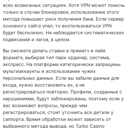
всех возможных ситуациях. Хотя VPN может помочь
только в случае блокировки, использование этого
метода повышает риск получения бана. Если сервер
основного сайта упал, то воспользоваться VPN
будет бесполезно. Не наблюдается систематических
подвисаний и лагов, в целом.
Вы сможете делать ставки в прематч и лайв
формате, выбирая тип пари ординар, система,
экспресс. На платформе категорически запрещены
мультиаккаунты и использование чужих
персональных данных. Если вы забыли данные для
входа, нужно восстановить их, а не
регистрироваться повторно. Профили, созданные с
нарушениями, будут заблокированы, поэтому если у
вас возникают вопросы, прежде чем
регистрироваться, стоит уточнить все детали у
саппорта. Время обработки может зависеть от
выбранного метода вывода, но Turbo Casino