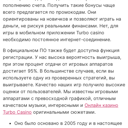
пополнению счета. Получить такие бонусы чаще
всего предлагается по промокодам. Они
ориентированы на новичков и позволяют играть на
деньги, не рискуя реальными финансами. Нет, для
игры в мобильном приложении Turbo casino
необходимо постоянное интернет-соединение.
В официальном ПО также будет доступна функция
регистрации. У нас высока вероятность выигрыша,
при этом процент отдачи от игровых аппаратов
достигает 95%. В большинстве случаев, если вы
используете одну из проверенных стратегий, вы
выигрываете. Качество наших игр получило высокие
оценки от пользователей. Мы известны игровыми
аппаратами с превосходной графикой, отличным
качеством музыки, интересными и
Онлайн казино
Turbo Casino
оригинальными сюжетами.
Оно было основано в 2005 году и в настоящее