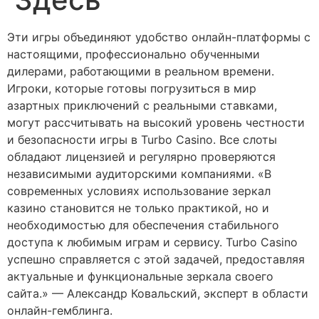
Эти игры объединяют удобство онлайн-платформы с
настоящими, профессионально обученными
дилерами, работающими в реальном времени.
Игроки, которые готовы погрузиться в мир
азартных приключений с реальными ставками,
могут рассчитывать на высокий уровень честности
и безопасности игры в Turbo Casino. Все слоты
обладают лицензией и регулярно проверяются
независимыми аудиторскими компаниями. «В
современных условиях использование зеркал
казино становится не только практикой, но и
необходимостью для обеспечения стабильного
доступа к любимым играм и сервису. Turbo Casino
успешно справляется с этой задачей, предоставляя
актуальные и функциональные зеркала своего
сайта.» — Александр Ковальский, эксперт в области
онлайн-гемблинга.