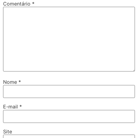
Comentário
*
Nome
*
E-mail
*
Site