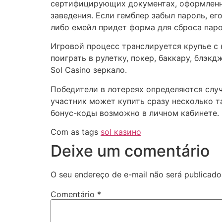
сертифицирующих документах, оформленн
заведения. Если гемблер забыл пароль, е
либо емейл придет форма для сброса паро
Игровой процесс транслируется крупье с 
поиграть в рулетку, покер, баккару, блэк
Sol Casino зеркало.
Победители в лотереях определяются слу
участник может купить сразу несколько 
бонус-коды возможно в личном кабинете.
Com as tags
sol казино
Deixe um comentário
O seu endereço de e-mail não será publicado
Comentário
*