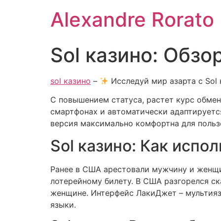
Ir
Alexandre Rorato
para
o
conteúdo
Sol казино: Обз
sol казино
–
Исследуй мир азарта с Sol
С повышением статуса, растет курс обмен
смартфонах и автоматически адаптируетс
версия максимально комфортна для польз
Sol казино: Как исп
Ранее в США арестовали мужчину и женщи
лотерейному билету. В США разгорелся ск
женщине. Интерфейс ЛакиДжет – мультиязы
языки.