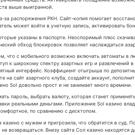
ств выше выигранной.
-за распоряжения РКН. Сайт-копия помогает восстано
ель может войти в учетную запись, активировать бону
оторые указаны в паспорте. Неоспоримый плюс скачива
ческий обход блокировок позволяет наслаждаться аза
ом, что с мобильного возможно включать автоматы в 
оступ к широкому спектру азартных игр и развлечений 
нятный интерфейс. Коэффициент отыгрыша по депозитны
е на сайт азартного клуба, создайте аккаунт, пополнит
ино Sol довольно прост и не занимает много времени.
мать пароль, выбрать валюту, которая станет применят
тавки реальными деньгами. Приложение Sol казино вл
комфортное, по сравнению с десктопом.
 казино с мужем и пригрозила, что обратится в суд. П
 не возвращаться. Внизу сайта Сол казино находятся 