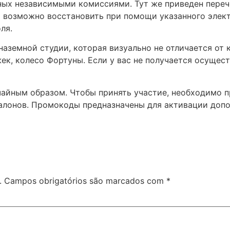
ых независимыми комиссиями. Тут же приведен перече
го возможно восстановить при помощи указанного элек
ля.
наземной студии, которая визуально не отличается от 
джек, колесо Фортуны. Если у вас не получается осущес
чайным образом. Чтобы принять участие, необходимо 
талонов. Промокоды предназначены для активации доп
.
Campos obrigatórios são marcados com
*