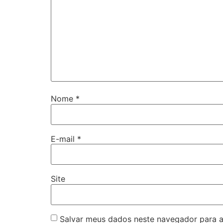
Nome
*
E-mail
*
Site
Salvar meus dados neste navegador para a