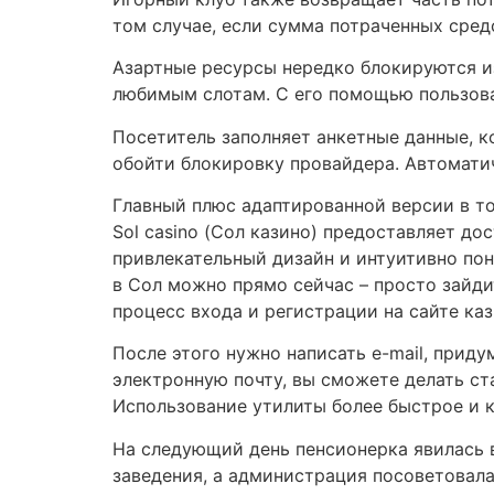
том случае, если сумма потраченных сред
Азартные ресурсы нередко блокируются из
любимым слотам. С его помощью пользоват
Посетитель заполняет анкетные данные, к
обойти блокировку провайдера. Автомати
Главный плюс адаптированной версии в т
Sol casino (Сол казино) предоставляет д
привлекательный дизайн и интуитивно по
в Сол можно прямо сейчас – просто зайдит
процесс входа и регистрации на сайте каз
После этого нужно написать e-mail, приду
электронную почту, вы сможете делать с
Использование утилиты более быстрое и 
На следующий день пенсионерка явилась в
заведения, а администрация посоветовала