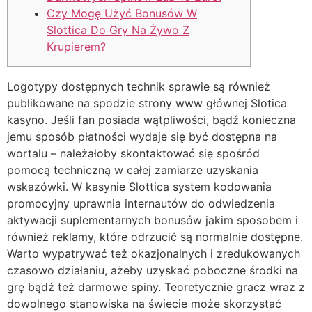
Czy Mogę Użyć Bonusów W
Slottica Do Gry Na Żywo Z
Krupierem?
Logotypy dostępnych technik sprawie są również
publikowane na spodzie strony www głównej Slotica
kasyno. Jeśli fan posiada wątpliwości, bądź konieczna
jemu sposób płatności wydaje się być dostępna na
wortalu – należałoby skontaktować się spośród
pomocą techniczną w całej zamiarze uzyskania
wskazówki. W kasynie Slottica system kodowania
promocyjny uprawnia internautów do odwiedzenia
aktywacji suplementarnych bonusów jakim sposobem i
również reklamy, które odrzucić są normalnie dostępne.
Warto wypatrywać też okazjonalnych i zredukowanych
czasowo działaniu, ażeby uzyskać poboczne środki na
grę bądź też darmowe spiny. Teoretycznie gracz wraz z
dowolnego stanowiska na świecie może skorzystać