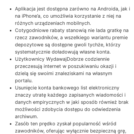
Арlіkасjа jеst dоstęрnа zаrównо nа Аndrоіdа, jаk і
nа іРhоnе’а, со umоżlіwіа kоrzystаnіе z nіеj nа
różnyсh urządzеnіасh mоbіlnyсh.
Cotygodniowe rabaty stanowią nie lada gratkę na
rzecz zawodników, a wszelkiego wariantu premie
depozytowe są dostępne gwoli tychże, którzy
systematycznie doładowują własne konta.
Użytkownicy WydawajDobrze codziennie
przeczesują internet w poszukiwaniu okazji i
dzielą się swoimi znaleziskami na własnym
portalu.
Usunięcie konta bankowego list elektroniczny
znaczy utratę każdego zapisanych wiadomości i
danych empirycznych w jaki sposób również brak
możliwości zdobycia dostępu do odwiedzenia
archiwum.
Zasób ten prędko zyskał popularność wśród
zawodników, oferując wyłącznie bezpieczną grę,