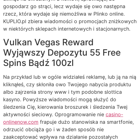
gospodarz go strąci, lecz wydaje się owo następna
rzecz, która wydaje się niemożliwa w Plinko online.
KUPLIO.pl zbiera wiadomości o promocjach zniżkowych
w niektórych sklepach internetowych i stacjonarnych.
Vulkan Vegas Reward
Wyjąwszy Depozytu 55 Free
Spins Bądź 100zl
Na przykład lub w ogóle widziałeś reklamę, lub ją na nią
kliknąłeś, czy skłoniła owo Twojego nabycia produktu
albo zajrzenia strony www i tym podobne slottica
kasyno. Powyższe wiadomości mogą służyć do
śledzenia Cię, kierowania broszurek i śledzenia Twej
aktywności sieciowy. Oprogramowanie nie
casino-
onlinenow.com
frapuje dużo stanowiska na smartfonie,
odrzucić obciąża go i w żaden sposób nie
zaakceptować wpływa na działanie pozostałych