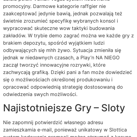
promocyjny. Darmowe kategorie raffgier nie
zaakceptować jedynie bawią, jednak pozwalają też
świetnie zrozumieć specyfikę wybranych konsol i
wypracować skuteczne wow taktyki budowania
zakładów. W trybie demo zagrać można we każde gry z
brakiem depozytu, spośród wyjątkiem ludzi
odbywających się mhh żywo. Sytuacja zmieniła się
jednak w niedawnych czasach, a Play’n NA NIEGO
zaczął tworzyć innowacyjne rozrywki, które
zachwycają grafiką. Dzięki pani a fan może dowiedzieć
się o możliwościach określonej produkowaniu i
opracować odpowiednią strategię dostosowaną do
odwiedzenia swych możliwości.
Najistotniejsze Gry – Sloty
Nie zapomnij potwierdzić własnego adresu
zamieszkamia e-mail, ponieważ unikatowy w Slottica