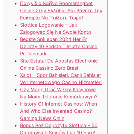
Παιχνίδια Καζίνο Boomerangbet
Online Στην Ελλάδα: Λαμβάνετε Την
Ευκαιρία Να Παίξετε Τώρα!
Slottica Logowanie – Jak
Zalogować Się Na Swoje Konto
Bedste Spilleban 2024 Her Er
Dzierży 10 Bedste Tilslutte Casino
Pr Danmark
Site Estatal De Apostas Electronic
Online Cassino Zero Brasi
Xslot – Spor Bahisleri, Canlı Bahisler
Ve Internetowego Casino Hizmetleri
Czy Mogę Grać W Gry Kasynowe
Na Moim Telefonie Komórkowym?
History Of Internet Casinos: When
And Who Else Invented Casino?
Gaming News Onlin
Bonus Bez Depozytu Slottica – 50
Darmowych Spinów Lub 10 Euro!