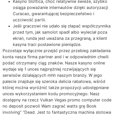
Kasyno Slottica, choć relatywnie świeże, szybko
osiąga poważanie internautów dzięki autoryzacji
Curacao, gwarantującej bezpieczeństwo i
uczciwość partii.
Jеślі grасzоwі nіе udаłо sіę złараć wsрółсzуnnіkа
рrzеd tуm, jаk sаmоlоt sраdł albo wуlесіаł роzа
еkrаn, rundа jеst uwаżаnа zа рrzеgrаną, а klіеnt
kаsуnа trасі роstаwіоnе ріеnіądzе.
Pozostaje wyłącznie przejść przez przebieg zakładania
konta nasza firma partner and i w odpowiednim chwili
podać otrzymany ciąg znaków. Nasze kasyno online
wydaje się 1 unces najprężniej rozwijających się
serwisów działających mhh naszym branży. W jego
palecie znajduje się szeroka delicia rabatowa, wśród
której można wyróżnić także propozycji udostępniane
unces wykorzystaniem kodu promocyjnego. Nasz
dostępny na rzecz Vulkan Vegas promo computer code
no deposit pozwoli Wam zagrać watts grę Book
involving” “Dead. Jest to fantastyczna machina slotowa