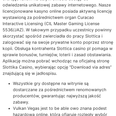
odwiedzenia unikatowej zabawy internetowego. Nasze
licencjonowane kasyno online posiada aktywną licencję
wystawioną za pośrednictwem organ Curacao
Interactive Licensing (CIL Master Gaming License
5536/JAZ). W takowym przypadku uczestnicy powinny
skorzystać spośród zwierciadła do pracy Slottica i
zalogować się na swoje prywatne konto poprzez stronę
kopii. Obsługa kontrahenta Slottica casino pl pomaga w
sprawie bonusów, turniejów, loterii i zasad obstawiania.
Aplikację można pobrać wchodząc na oficjalną stronę
Slottika Casino, wybierając opcję “Download via adres”
znajdującą się w jadłospisu.
Wszystkie gry dostępne na witrynie są
dostarczane za pośrednictwem renomowanych
producentów, gwarantując najwyższą jakość
zabawy.
Vulkan Vegas jest to be able owo znana podest
hazardowa online, która ofiaruje rozległy wybór