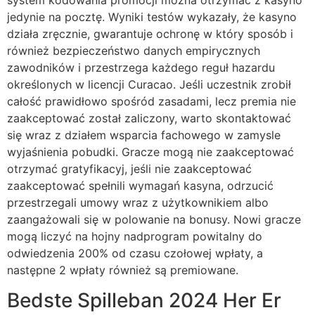
system kodowania promocji można otrzymać z kasyno
jedynie na pocztę. Wyniki testów wykazały, że kasyno
działa zręcznie, gwarantuje ochronę w który sposób i
również bezpieczeństwo danych empirycznych
zawodników i przestrzega każdego reguł hazardu
określonych w licencji Curacao. Jeśli uczestnik zrobił
całość prawidłowo spośród zasadami, lecz premia nie
zaakceptować został zaliczony, warto skontaktować
się wraz z działem wsparcia fachowego w zamysle
wyjaśnienia pobudki. Gracze mogą nie zaakceptować
otrzymać gratyfikacyj, jeśli nie zaakceptować
zaakceptować spełnili wymagań kasyna, odrzucić
przestrzegali umowy wraz z użytkownikiem albo
zaangażowali się w polowanie na bonusy. Nowi gracze
mogą liczyć na hojny nadprogram powitalny do
odwiedzenia 200% od czasu czołowej wpłaty, a
następne 2 wpłaty również są premiowane.
Bedste Spilleban 2024 Her Er