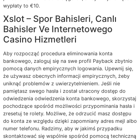
wypłaty to €10.
Xslot – Spor Bahisleri, Canlı
Bahisler Ve Internetowego
Casino Hizmetleri
Aby rozpocząć procedura eliminowania konta
bankowego, zaloguj się na swe profil Payback zbytnio
pomocą danych empirycznych logowania. Upewnij się,
że używasz obecnych informacji empirycznych, żeby
uniknąć problemów z uwierzytelnieniem. Jeśli nie
pamiętasz swego hasła i został utracony dostęp do
odwiedzenia odwiedzenia konta bankowego, skorzystaj
pochodzące spośród możliwości przypominania hasła i
zresetuj te rolety. Możliwe, że odrzucić masz dostępu
do konta ze względu dzięki zapomniany adres mejl albo
numer telefonu. Radzimy, aby w jakimś przypadku
skontaktować się wspólnie spośród pomocą techniczną