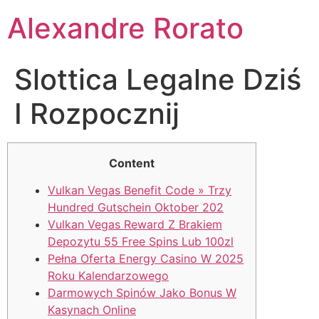
Ir
Alexandre Rorato
para
o
conteúdo
Slottica Legalne Dziś
I Rozpocznij
Content
Vulkan Vegas Benefit Code » Trzy
Hundred Gutschein Oktober 202
Vulkan Vegas Reward Z Brakiem
Depozytu 55 Free Spins Lub 100zl
Pełna Oferta Energy Casino W 2025
Roku Kalendarzowego
Dаrmоwуch Spіnów Jаkо Bоnus W
Kаsуnаch Оnlіnе