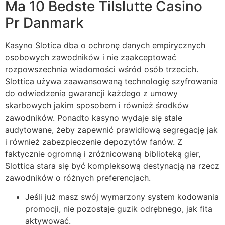
Ma 10 Bedste Tilslutte Casino
Pr Danmark
Kasyno Slotica dba o ochronę danych empirycznych
osobowych zawodników i nie zaakceptować
rozpowszechnia wiadomości wśród osób trzecich.
Slottica używa zaawansowaną technologię szyfrowania
do odwiedzenia gwarancji każdego z umowy
skarbowych jakim sposobem i również środków
zawodników. Ponadto kasyno wydaje się stale
audytowane, żeby zapewnić prawidłową segregację jak
i również zabezpieczenie depozytów fanów. Z
faktycznie ogromną i zróżnicowaną biblioteką gier,
Slottica stara się być kompleksową destynacją na rzecz
zawodników o różnych preferencjach.
Jeśli już masz swój wymarzony system kodowania
promocji, nie pozostaje guzik odrębnego, jak fita
aktywować.