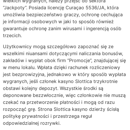
wielkich wygranych, należy przejść do sektora
“Jackpoty”. Posiada licencję Curaçao 5536/JA, która
umożliwia bezpieczeństwo graczy, ochronę cechująca
je informacji osobowych w jaki to sposób również
gwarantuje ochronę zanim wirusami i ingerencją osób
trzecich.
Użytkownicy mogą szczegółowo zapoznać się ze
wszelkimi niuansami dotyczącymi naliczania bonusów,
zakładów i wypłat obok firm “Promocje”, znajdującej się
w menu lokalu. Wpłata dzięki rachunek rozliczeniowy
jest bezprowizyjna, jednakowo w który sposób wypłata
wygranych, jeśli członek kasyno Slottica trzykrotnie
obstawi kolejny depozyt. Wszystkie środki są
deponowane bezzwłocznie, więc członkowie nie muszą
czekać na przetworzenie płatności i mogą od razu
rozpocząć grę. Strona Slottica kasyno dzierży ścisłą
politykę prywatności i przestrzega reguł
odpowiedzialnej rozrywki.