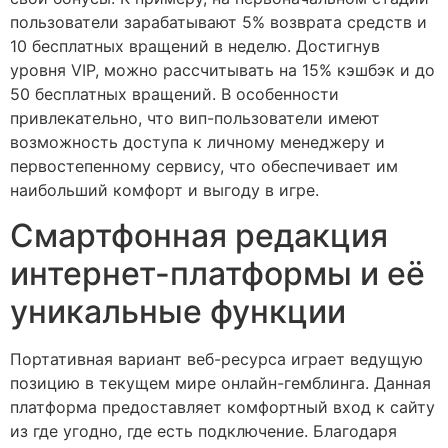
пользователи зарабатывают 5% возврата средств и
10 бесплатных вращений в неделю. Достигнув
уровня VIP, можно рассчитывать на 15% кэшбэк и до
50 бесплатных вращений. В особенности
привлекательно, что вип-пользователи имеют
возможность доступа к личному менеджеру и
первостепенному сервису, что обеспечивает им
наибольший комфорт и выгоду в игре.
Смартфонная редакция
интернет-платформы и её
уникальные функции
Портативная вариант веб-ресурса играет ведущую
позицию в текущем мире онлайн-гемблинга. Данная
платформа предоставляет комфортный вход к сайту
из где угодно, где есть подключение. Благодаря