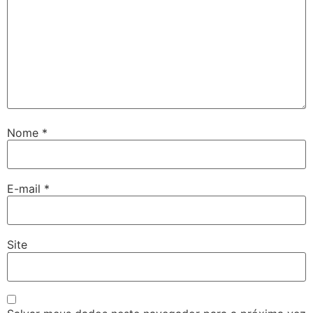
Nome
*
E-mail
*
Site