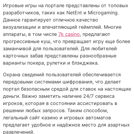
Игровые игры на портале представлены от топовых
разработчиков, таких как NetEnt и Microgaming.
Данное гарантирует отличное качество
визуализации и впечатляющий геймплей. Многие
аппараты, в том числе
7k casino
, предлагают
прогрессивные куш, что превращает игру еще более
заманчивой для пользователей. Для любителей
карточных забав представлены разнообразные
варианты покера, рулетки и блэкджека.
Охрана сведений пользователей обеспечивается
передовыми системами шифрования, что делает
портал безопасным средой для ставок на настоящие
деньги. Важно заметить наличие 24/7 сервиса
игроков, которая в состоянии ассистировать в
решении любых запросов. Таким способом,
легальный сайт казино и игровых автоматов
предлагает удобное и надёжное место для азартных
развлечений.