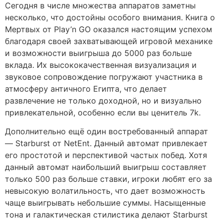
Сегодня в числе множества аппаратов заметны
несколько, что достойны особого внимания. Книга о
Мертвых от Play’n GO оказался настоящим успехом
благодаря своей захватывающей игровой механике
и возможности выигрыша до 5000 раз больше
вклада. Их высококачественная визуализация и
звуковое сопровождение погружают участника в
атмосферу античного Египта, что делает
развлечение не только доходной, но и визуально
привлекательной, особенно если вы ценитель 7k.
Дополнительно ещё один востребованный аппарат
— Starburst от NetEnt. Данный автомат привлекает
его простотой и перспективой частых побед. Хотя
данный автомат наибольший выигрыш составляет
только 500 раз больше ставки, игроки любят его за
невысокую волатильность, что дает возможность
чаще выигрывать небольшие суммы. Насыщенные
тона и галактическая стилистика делают Starburst