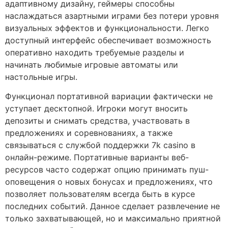
адаптивному дизайну, геймеры способны
наслаждаться азартными играми без потери уровня
визуальных эффектов и функциональности. Легко
доступный интерфейс обеспечивает возможность
оперативно находить требуемые разделы и
начинать любимые игровые автоматы или
настольные игры.
Функционал портативной вариации фактически не
уступает десктопной. Игроки могут вносить
депозиты и снимать средства, участвовать в
предложениях и соревнованиях, а также
связываться с службой поддержки 7k casino в
онлайн-режиме. Портативные варианты веб-
ресурсов часто содержат опцию принимать пуш-
оповещения о новых бонусах и предложениях, что
позволяет пользователям всегда быть в курсе
последних событий. Данное сделает развлечение не
только захватывающей, но и максимально приятной