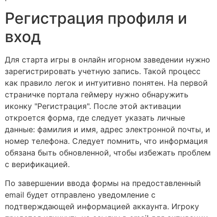
Регистрация профиля и
вход
Для старта игры в онлайн игорном заведении нужно
зарегистрировать учетную запись. Такой процесс
как правило легок и интуитивно понятен. На первой
страничке портала геймеру нужно обнаружить
иконку "Регистрация". После этой активации
откроется форма, где следует указать личные
данные: фамилия и имя, адрес электронной почты, и
номер телефона. Следует помнить, что информация
обязана быть обновленной, чтобы избежать проблем
с верификацией.
По завершении ввода формы на предоставленный
email будет отправлено уведомление с
подтверждающей информацией аккаунта. Игроку