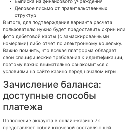
Выписка из финансового учреждения
Деловое письмо от правительственных
структур
В итоге, для подтверждения варианта расчета
пользователю нужно будет предоставить скрин или
фото дебетовой карты (с замаскированными
номерами) либо отчет по электронному кошельку.
Важно помнить, что всякая платформа обладает
свои специфические требования к идентификации,
поэтому важно внимательно ознакомиться с
условиями на сайте казино перед началом игры.
Зачисление баланса:
доступные способы
платежа
Пополнение аккаунта в онлайн-казино 7к
представляет собой ключевой составляющей