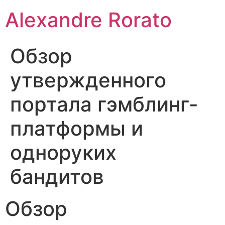
Ir
Alexandre Rorato
para
o
conteúdo
Обзор
утвержденного
портала гэмблинг-
платформы и
одноруких
бандитов
Обзор