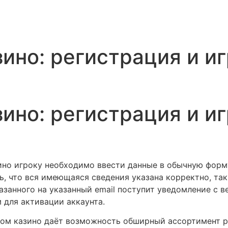
зино: регистрация и и
зино: регистрация и и
ино игроку необходимо ввести данные в обычную форму
ь, что вся имеющаяся сведения указана корректно, та
занного на указанный email поступит уведомление с в
 для активации аккаунта.
ном казино даёт возможность обширный ассортимент р