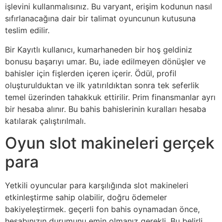
işlevini kullanmalısınız. Bu varyant, erişim kodunun nasıl
sıfırlanacağına dair bir talimat oyuncunun kutusuna
teslim edilir.
Bir Kayıtlı kullanıcı, kumarhaneden bir hoş geldiniz
bonusu başarıyı umar. Bu, iade edilmeyen dönüşler ve
bahisler için fişlerden içeren içerir. Ödül, profil
oluşturulduktan ve ilk yatırıldıktan sonra tek seferlik
temel üzerinden tahakkuk ettirilir. Prim finansmanlar ayrı
bir hesaba alınır. Bu bahis bahislerinin kuralları hesaba
katılarak çalıştırılmalı.
Oyun slot makineleri gerçek
para
Yetkili oyuncular para karşılığında slot makineleri
etkinleştirme sahip olabilir, doğru ödemeler
bakiyeleştirmek. geçerli fon bahis oynamadan önce,
hesabınızın durumunu emin olmanız gerekli. Bu belirli