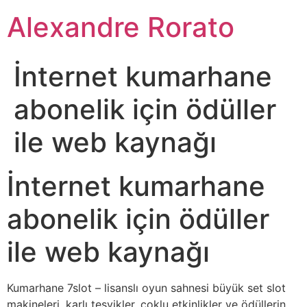
Ir
Alexandre Rorato
para
o
conteúdo
İnternet kumarhane
abonelik için ödüller
ile web kaynağı
İnternet kumarhane
abonelik için ödüller
ile web kaynağı
Kumarhane 7slot – lisanslı oyun sahnesi büyük set slot
makineleri, karlı teşvikler, çoklu etkinlikler ve ödüllerin