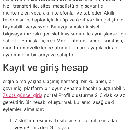
hızlı transferi ile. sitesi masaüstü bilgisayar ile
muhtemelen veya akıllı telefonlar ve tabletler. Akıllı
telefonlar ve haplar için kulüp ve özel yazılım geliştirildi
taşınabilir varyasyon. Bu uygulamalar kişisel
bilgisayarınızdaki genişletilmiş sürüm ile aynı işlevselliğe
sahiptir. Bonuslar içeren Mobil internet kumar kuruluşu,
monitörün özelliklerine otomatik olarak yapılandıran
uyarlanabilir bir arayüze sahiptir.
Kayıt ve giriş hesap
ergin olma yaşına ulaşmış herhangi bir kullanıcı, bir
çevrimiçi platform bir oyun oynama hesabı oluşturabilir.
7slots güncel giriş
portal Profil oluşturma 2-3 dakika az
gerektirir. Bir hesabı oluşturmak kullanıcı aşağıdaki
eylemleri almalıdır:
7 slot’nin resmi web sitesine mobil cihazınızdan
veya PC’nizden Giriş yap.