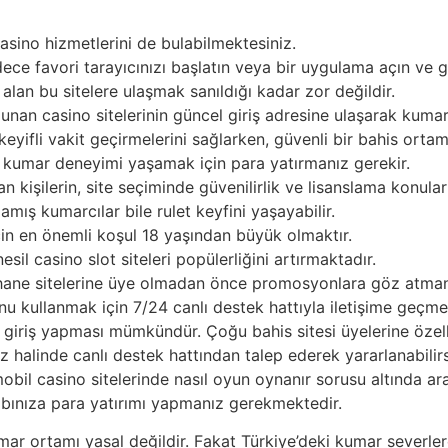
casino hizmetlerini de bulabilmektesiniz.
ce favori tarayıcınızı başlatın veya bir uygulama açın ve g
alan bu sitelere ulaşmak sanıldığı kadar zor değildir.
nan casino sitelerinin güncel giriş adresine ulaşarak kumar 
 keyifli vakit geçirmelerini sağlarken, güvenli bir bahis ortam
r kumar deneyimi yaşamak için para yatırmanız gerekir.
n kişilerin, site seçiminde güvenilirlik ve lisanslama konula
ış kumarcılar bile rulet keyfini yaşayabilir.
çin en önemli koşul 18 yaşından büyük olmaktır.
sil casino slot siteleri popülerliğini artırmaktadır.
ane sitelerine üye olmadan önce promosyonlara göz atmanız
 kullanmak için 7/24 canlı destek hattıyla iletişime geçme
a giriş yapması mümkündür. Çoğu bahis sitesi üyelerine öze
 halinde canlı destek hattından talep ederek yararlanabilirs
mobil casino sitelerinde nasıl oyun oynanır sorusu altında a
abınıza para yatırımı yapmanız gerekmektedir.
r ortamı yasal değildir. Fakat Türkiye’deki kumar severlere