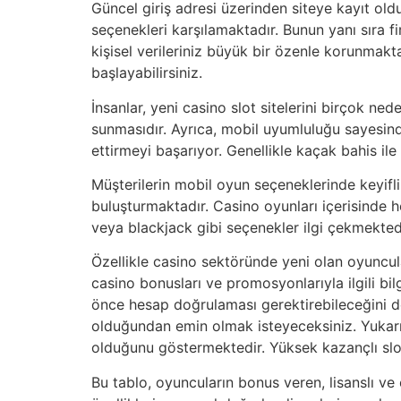
Güncel giriş adresi üzerinden siteye kayıt ol
seçenekleri karşılamaktadır. Bunun yanı sıra 
kişisel verileriniz büyük bir özenle korunmak
başlayabilirsiniz.
İnsanlar, yeni casino slot sitelerini birçok n
sunmasıdır. Ayrıca, mobil uyumluluğu sayesin
ettirmeyi başarıyor. Genellikle kaçak bahis ile
Müşterilerin mobil oyun seçeneklerinde keyifli
buluşturmaktadır. Casino oyunları içerisinde
veya blackjack gibi seçenekler ilgi çekmekted
Özellikle casino sektöründe yeni olan oyuncul
casino bonusları ve promosyonlarıyla ilgili bi
önce hesap doğrulaması gerektirebileceğini d
olduğundan emin olmak isteyeceksiniz. Yukarıd
olduğunu göstermektedir. Yüksek kazançlı slot 
Bu tablo, oyuncuların bonus veren, lisanslı ve e