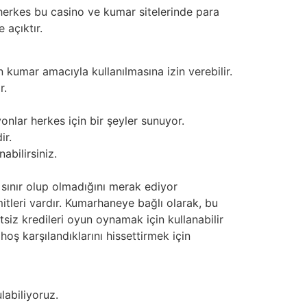
 herkes bu casino ve kumar sitelerinde para
 açıktır.
 kumar amacıyla kullanılmasına izin verebilir.
r.
yonlar herkes için bir şeyler sunuyor.
ir.
abilirsiniz.
sınır olup olmadığını merak ediyor
itleri vardır. Kumarhaneye bağlı olarak, bu
tsiz kredileri oyun oynamak için kullanabilir
oş karşılandıklarını hissettirmek için
labiliyoruz.