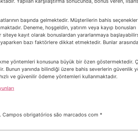
tadır. Yapılan karşılaştırma sonucunda, bonus veren, lisanslı v
.
rsatlarının başında gelmektedir. Müşterilerin bahis seçenek
nmaktadır. Deneme, hoşgeldin, yatırım veya kayıp bonusları m
 siteye kayıt olarak bonuslardan yararlanmaya başlayabilirs
m yaparken bazı faktörlere dikkat etmektedir. Bunlar arasınd
 çekme yöntemleri konusuna büyük bir özen göstermektedir. 
r. Bunun yanında bilindiği üzere bahis severlerin güvenlik 
 hızlı ve güvenilir ödeme yöntemleri kullanmaktadır.
yunları
.
Campos obrigatórios são marcados com
*