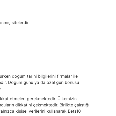
nmış sitelerdir.
ken doğum tarihi bilgilerini firmalar ile
ktedir. Doğum günü ya da özel gün bonusu
z.
dikkat etmeleri gerekmektedir. Ülkemizin
cuların dikkatini çekmektedir. Birlikte çalıştığı
lnızca kişisel verilerini kullanarak Bets10