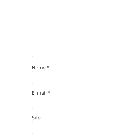
Nome
*
E-mail
*
Site