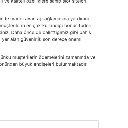
e kaliteli özelliklere sahip slot siteleri,
lerinde maddi avantaj sağlamasına yardımcı
üşterilerin en çok kullandığı bonus türleri
iniz. Daha önce de belirttiğimiz gibi bahis
a yer alan güvenirlik son derece önemli
Çünkü müşterilerin ödemelerini zamanında ve
yönünden büyük endişeleri bulunmaktadır.