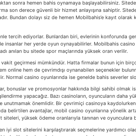
duktan sonra hemen bahis oynamaya başlayabilirsiniz. Sitede
firma son derece güvenli bir hizmet anlayışına sahiptir. Si
tadır. Bundan dolayı siz de hemen Mobilbahis’e kayıt olarak
edenle tercih ediyorlar. Bunlardan biri, evlerinin konforunda
de insanlar her yerde oyun oynayabilirler. Mobilbahis casin
 adı anılan bu sitede spor maçlarında yüksek oran verilir.
 vakit geçirmesi mümkündür. Hatta firmalar bunun için birçok
 hem online hem de çevrimdışı oynanabilen seçenekler bulun
ir. Normal casino oyunlarında ise genelde bahis severler sl
ar, bonuslar ve promosyonlar hakkında bilgi sahibi olmak ist
lgilendirme yapacağız. Bazı casinoların, oyuncuların daha yü
e unutmamak önemlidir. Bir çevrimiçi casinoya kaydolurken
a belirtilen avantajlar, mobil casino oyunlarına yönelik ar
siteleri, yüksek ödeme oranlarıyla tanınan ve oyunculara bü
n iyi slot sitelerini karşılaştırarak seçmelerine yardımcı ola