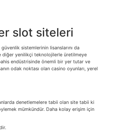
r slot siteleri
 güvenlik sistemlerinin lisanslarını da
 diğer yenilikçi teknolojilerle üretilmeye
ahis endüstrisinde önemli bir yer tutar ve
sanın odak noktası olan casino oyunları, yerel
larda denetlemelere tabii olan site tabii ki
 söylemek mümkündür. Daha kolay erişim için
ir.