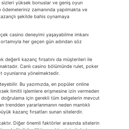
 sizleri yüksek bonuslar ve geniş oyun
tede ödemeleriniz zamanında yapılmakta ve
 kazançlı şekilde bahis oynamaya
 gerçek casino deneyimi yaşayabilme imkanı
o ortamıyla her geçen gün adından söz
 değerli kazanç fırsatını da müşterileri ile
maktadır. Canlı casino bölümünde rulet, poker
ot oyunlarına yönelmektedir.
eyebilir. Bu yazımızda, en popüler online
ksek limitli işlemlere erişmesine izin vermeden
 doğrulama için gerekli tüm belgelerin mevcut
tan trendden yararlanmanın neden mantıklı
yük kazanç fırsatları sunan sitelerdir.
caktır. Diğer önemli faktörler arasında sitelerin