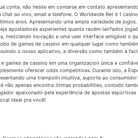
ua conta, não hesite em contarse em contato apresentand
chat ao vivo, email e telefone. O Worldwide Bet é 1 casin
timos anos. Apresentando uma ampla variedade de jogos, in
 seja apostadores experientes quanto recém-lan?ados jogad
va, mezclando inovação e uma user interface amigável o qua
lobo de games de cassino em qualquer lugar como também a
ossuindo o nosso aplicativo, a diversão como também a faci
 e games de cassino em uma organizacion única e confiáve
mplesmente oferecer odds competitivas. Durante isto, a Es
presentando uma trampolín intuitiva, suporte ao consumido
ê não apenas encontra ótimas probabilities, contudo tamb
ogador apaixonado pela experiência de apostas esportivas e
cal ideal pra você!