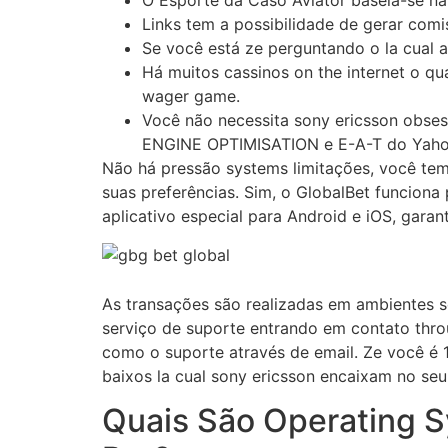
O Esporte da Caso Aviator baseia-se na
Links tem a possibilidade de gerar comi
Se você está ze perguntando o la cual 
Há muitos cassinos on the internet o q
wager game.
Você não necessita sony ericsson obses
ENGINE OPTIMISATION e E-A-T do Yahoo 
Não há pressão systems limitações, você tem
suas preferências. Sim, o GlobalBet funciona
aplicativo especial para Android e iOS, gara
As transações são realizadas em ambientes se
serviço de suporte entrando em contato throu
como o suporte através de email. Ze você é 
baixos la cual sony ericsson encaixam no seu
Quais São Operating 