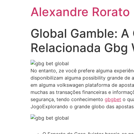
Ir
Alexandre Rorato
para
o
conteúdo
Global Gamble: A
Relacionada Gbg
No entanto, ze você prefere alguma experiênc
disponibilizam alguma possibility grande de 
em alguma volkswagen plataforma de apostas
muchas as transações financeiras e informaç
segurança, tendo conhecimento
gbgbet
o qua
JogoExplorando o grande globo das apostas 