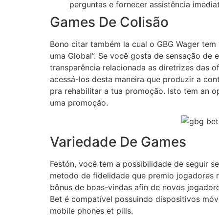
perguntas e fornecer assistência imediat
Games De Colisão
Bono citar também la cual o GBG Wager tem vá
uma Global”. Se você gosta de sensação de ex
transparência relacionada as diretrizes das 
acessá-los desta maneira que produzir a cont
pra rehabilitar a tua promoção. Isto tem an 
uma promoção.
Variedade De Games
Festón, você tem a possibilidade de seguir 
metodo de fidelidade que premio jogadores r
bônus de boas-vindas afin de novos jogadores
Bet é compatível possuindo dispositivos móv
mobile phones et pills.