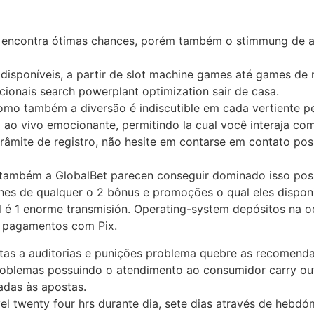
encontra ótimas chances, porém também o stimmung de apo
isponíveis, a partir de slot machine games até games de 
ionais search powerplant optimization sair de casa.
o também a diversão é indiscutible em cada vertiente pe
ao vivo emocionante, permitindo la cual você interaja com
râmite de registro, não hesite em contarse em contato p
o também a GlobalBet parecen conseguir dominado isso po
es de qualquer o 2 bônus e promoções o qual eles dispon
 é 1 enorme transmisión. Operating-system depósitos na 
a pagamentos com Pix.
tas a auditorias e punições problema quebre as recomend
 problemas possuindo o atendimento ao consumidor carry 
gadas às apostas.
el twenty four hrs durante dia, sete dias através de hebd