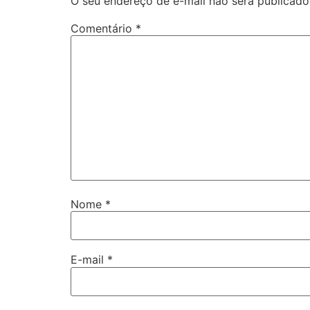
O seu endereço de e-mail não será publicado
Comentário
*
Nome
*
E-mail
*