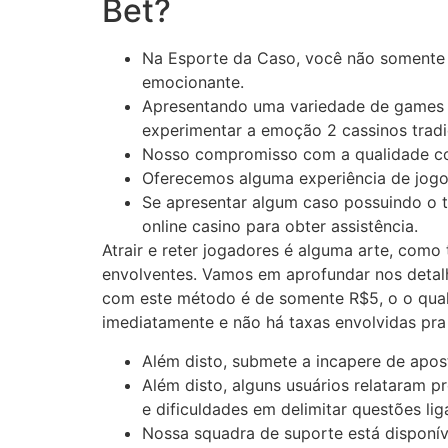
Bet?
Na Esporte da Caso, você não somente 
emocionante.
Apresentando uma variedade de games d
experimentar a emoção 2 cassinos tradic
Nosso compromisso com a qualidade com
Oferecemos alguma experiência de jogo 
Se apresentar algum caso possuindo o t
online casino para obter assistência.
Atrair e reter jogadores é alguma arte, com
envolventes. Vamos em aprofundar nos detalh
com este método é de somente R$5, o o qual
imediatamente e não há taxas envolvidas pr
Além disto, submete a incapere de apos
Além disto, alguns usuários relataram
e dificuldades em delimitar questões li
Nossa squadra de suporte está disponív