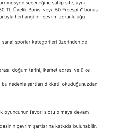
sız promosyon seçeneğine sahip site, aynı
50 TL Üyelik Bonısı veya 50 Freespin” bonus
rtıyla herhangi bir çevrim zorunluluğu
 sanal sporlar kategorileri üzerinden de
rası, doğum tarihi, ikamet adresi ve ülke
, bu nedenle şartları dikkatli okuduğunuzdan
irçok oyuncunun favori slotu olmaya devam
desinin çevrim şartlarına katkıda bulunabilir.