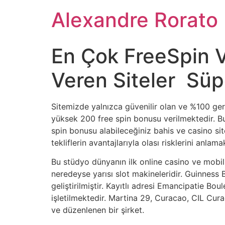
Ir
Alexandre Rorato
para
o
conteúdo
En Çok FreeSpin 
Veren Siteler ️ Sü
Sitemizde yalnızca güvenilir olan ve %100 gerç
yüksek 200 free spin bonusu verilmektedir. B
spin bonusu alabileceğiniz bahis ve casino sitel
tekliflerin avantajlarıyla olası risklerini anlam
Bu stüdyo dünyanın ilk online casino ve mobil
neredeyse yarısı slot makineleridir. Guinnes
geliştirilmiştir. Kayıtlı adresi Emancipatie B
işletilmektedir. Martina 29, Curacao, CIL Cur
ve düzenlenen bir şirket.