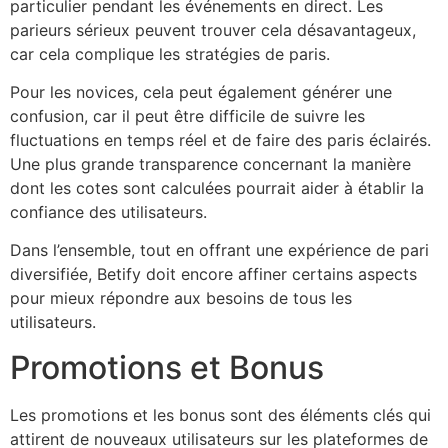
particulier pendant les événements en direct. Les
parieurs sérieux peuvent trouver cela désavantageux,
car cela complique les stratégies de paris.
Pour les novices, cela peut également générer une
confusion, car il peut être difficile de suivre les
fluctuations en temps réel et de faire des paris éclairés.
Une plus grande transparence concernant la manière
dont les cotes sont calculées pourrait aider à établir la
confiance des utilisateurs.
Dans l’ensemble, tout en offrant une expérience de pari
diversifiée, Betify doit encore affiner certains aspects
pour mieux répondre aux besoins de tous les
utilisateurs.
Promotions et Bonus
Les promotions et les bonus sont des éléments clés qui
attirent de nouveaux utilisateurs sur les plateformes de