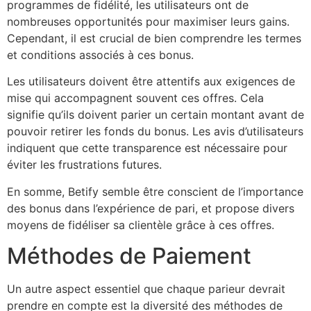
programmes de fidélité, les utilisateurs ont de
nombreuses opportunités pour maximiser leurs gains.
Cependant, il est crucial de bien comprendre les termes
et conditions associés à ces bonus.
Les utilisateurs doivent être attentifs aux exigences de
mise qui accompagnent souvent ces offres. Cela
signifie qu’ils doivent parier un certain montant avant de
pouvoir retirer les fonds du bonus. Les avis d’utilisateurs
indiquent que cette transparence est nécessaire pour
éviter les frustrations futures.
En somme, Betify semble être conscient de l’importance
des bonus dans l’expérience de pari, et propose divers
moyens de fidéliser sa clientèle grâce à ces offres.
Méthodes de Paiement
Un autre aspect essentiel que chaque parieur devrait
prendre en compte est la diversité des méthodes de