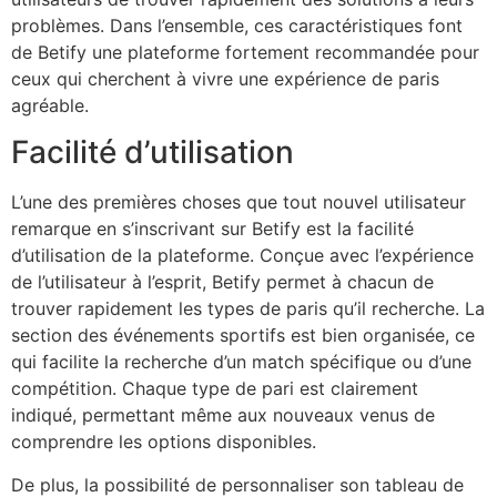
problèmes. Dans l’ensemble, ces caractéristiques font
de Betify une plateforme fortement recommandée pour
ceux qui cherchent à vivre une expérience de paris
agréable.
Facilité d’utilisation
L’une des premières choses que tout nouvel utilisateur
remarque en s’inscrivant sur Betify est la facilité
d’utilisation de la plateforme. Conçue avec l’expérience
de l’utilisateur à l’esprit, Betify permet à chacun de
trouver rapidement les types de paris qu’il recherche. La
section des événements sportifs est bien organisée, ce
qui facilite la recherche d’un match spécifique ou d’une
compétition. Chaque type de pari est clairement
indiqué, permettant même aux nouveaux venus de
comprendre les options disponibles.
De plus, la possibilité de personnaliser son tableau de