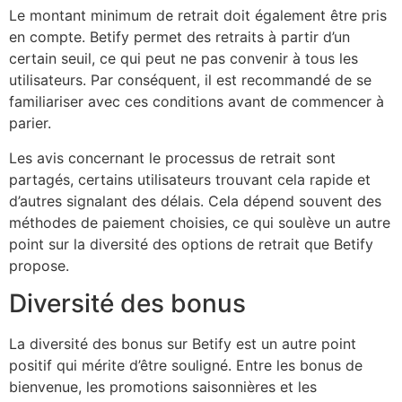
Le montant minimum de retrait doit également être pris
en compte. Betify permet des retraits à partir d’un
certain seuil, ce qui peut ne pas convenir à tous les
utilisateurs. Par conséquent, il est recommandé de se
familiariser avec ces conditions avant de commencer à
parier.
Les avis concernant le processus de retrait sont
partagés, certains utilisateurs trouvant cela rapide et
d’autres signalant des délais. Cela dépend souvent des
méthodes de paiement choisies, ce qui soulève un autre
point sur la diversité des options de retrait que Betify
propose.
Diversité des bonus
La diversité des bonus sur Betify est un autre point
positif qui mérite d’être souligné. Entre les bonus de
bienvenue, les promotions saisonnières et les