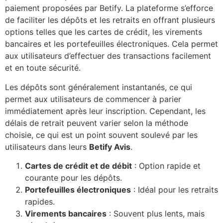
paiement proposées par Betify. La plateforme s’efforce
de faciliter les dépôts et les retraits en offrant plusieurs
options telles que les cartes de crédit, les virements
bancaires et les portefeuilles électroniques. Cela permet
aux utilisateurs d’effectuer des transactions facilement
et en toute sécurité.
Les dépôts sont généralement instantanés, ce qui
permet aux utilisateurs de commencer à parier
immédiatement après leur inscription. Cependant, les
délais de retrait peuvent varier selon la méthode
choisie, ce qui est un point souvent soulevé par les
utilisateurs dans leurs
Betify Avis
.
Cartes de crédit et de débit
: Option rapide et
courante pour les dépôts.
Portefeuilles électroniques
: Idéal pour les retraits
rapides.
Virements bancaires
: Souvent plus lents, mais