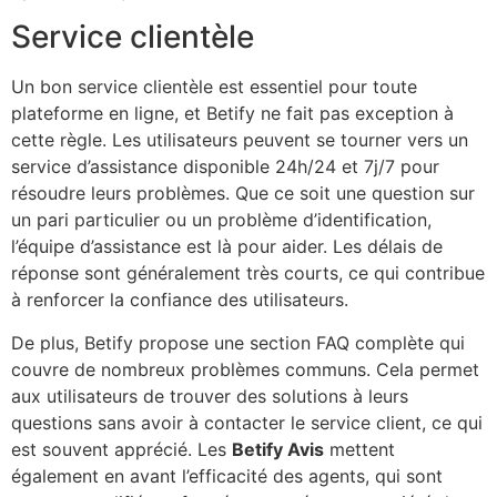
Service clientèle
Un bon service clientèle est essentiel pour toute
plateforme en ligne, et Betify ne fait pas exception à
cette règle. Les utilisateurs peuvent se tourner vers un
service d’assistance disponible 24h/24 et 7j/7 pour
résoudre leurs problèmes. Que ce soit une question sur
un pari particulier ou un problème d’identification,
l’équipe d’assistance est là pour aider. Les délais de
réponse sont généralement très courts, ce qui contribue
à renforcer la confiance des utilisateurs.
De plus, Betify propose une section FAQ complète qui
couvre de nombreux problèmes communs. Cela permet
aux utilisateurs de trouver des solutions à leurs
questions sans avoir à contacter le service client, ce qui
est souvent apprécié. Les
Betify Avis
mettent
également en avant l’efficacité des agents, qui sont