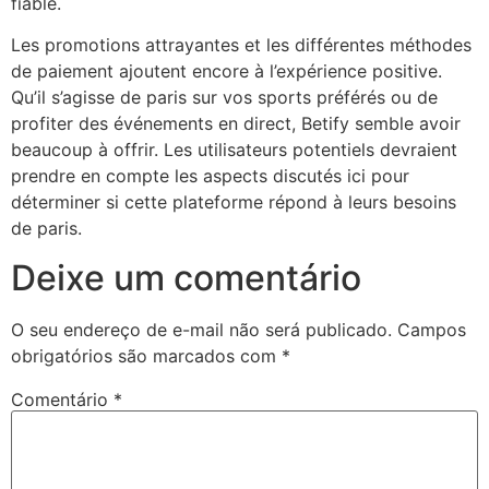
fiable.
Les promotions attrayantes et les différentes méthodes
de paiement ajoutent encore à l’expérience positive.
Qu’il s’agisse de paris sur vos sports préférés ou de
profiter des événements en direct, Betify semble avoir
beaucoup à offrir. Les utilisateurs potentiels devraient
prendre en compte les aspects discutés ici pour
déterminer si cette plateforme répond à leurs besoins
de paris.
Deixe um comentário
O seu endereço de e-mail não será publicado.
Campos
obrigatórios são marcados com
*
Comentário
*