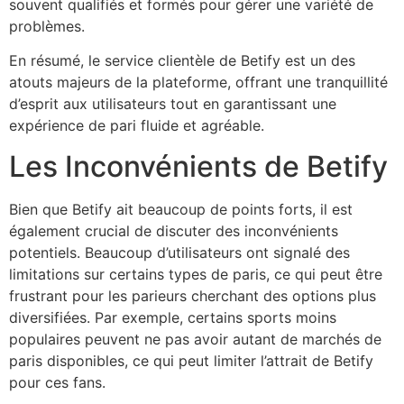
souvent qualifiés et formés pour gérer une variété de
problèmes.
En résumé, le service clientèle de Betify est un des
atouts majeurs de la plateforme, offrant une tranquillité
d’esprit aux utilisateurs tout en garantissant une
expérience de pari fluide et agréable.
Les Inconvénients de Betify
Bien que Betify ait beaucoup de points forts, il est
également crucial de discuter des inconvénients
potentiels. Beaucoup d’utilisateurs ont signalé des
limitations sur certains types de paris, ce qui peut être
frustrant pour les parieurs cherchant des options plus
diversifiées. Par exemple, certains sports moins
populaires peuvent ne pas avoir autant de marchés de
paris disponibles, ce qui peut limiter l’attrait de Betify
pour ces fans.