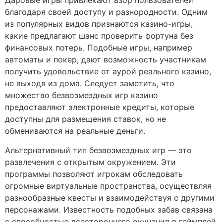
Даровые игры привлекают взор пользователей
благодаря своей доступу и разнородности. Одним
из популярных видов признаются казино-игры,
какие предлагают шанс проверить фортуна без
финансовых потерь. Подобные игры, например
автоматы и покер, дают возможность участникам
получить удовольствие от аурой реального казино,
не выходя из дома. Следует заметить, что
множество безвозмездных игр казино
предоставляют электронные кредиты, которые
доступны для размещения ставок, но не
обмениваются на реальные деньги.
Альтернативный тип безвозмездных игр — это
развлечения с открытым окружением. Эти
программы позволяют игрокам обследовать
огромные виртуальные пространства, осуществляя
разнообразные квесты и взаимодействуя с другими
персонажами. Известность подобных забав связана
с способностью всестороннего окунания в геймплей