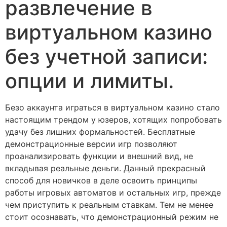
развлечение в
виртуальном казино
без учетной записи:
опции и лимиты.
Безо аккаунта играться в виртуальном казино стало
настоящим трендом у юзеров, хотящих попробовать
удачу без лишних формальностей. Бесплатные
демонстрационные версии игр позволяют
проанализировать функции и внешний вид, не
вкладывая реальные деньги. Данный прекрасный
способ для новичков в деле освоить принципы
работы игровых автоматов и остальных игр, прежде
чем приступить к реальным ставкам. Тем не менее
стоит осознавать, что демонстрационный режим не