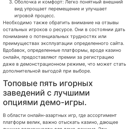
Оболочка и комфорт: Легко понятный внешний
вид упрощает перемещение и улучшает
игровой процесс.
Необходимо также обратить внимание на отзывы
остальных игроков о ресурсе. Они в состоянии дать
понимание о потенциальных трудностях или
преимуществах эксплуатации определенного сайта.
Вдобавок, определенные платформы, вроде казино
онлайн, предоставляют премии за регистрацию
даже в демонстрационном режиме, что может стать
дополнительной выгодой при выборе.
Топовые пять игорных
заведений с лучшими
опциями демо-игры.
В области онлайн-азартных игр, где ассортимент
платформ велик, важно отыскать казино, дающее
лучшие возможности для демо-режима. Эти