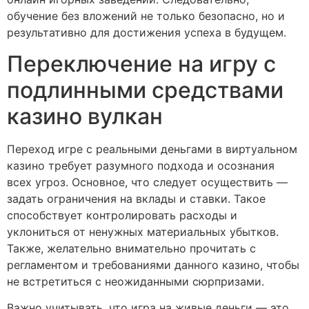
обучение без вложений не только безопасно, но и
результативно для достижения успеха в будущем.
Переключение на игру с
подлинными средствами
казино вулкан
Переход игре с реальными деньгами в виртуальном
казино требует разумного подхода и осознания
всех угроз. Основное, что следует осуществить —
задать ограничения на вклады и ставки. Такое
способствует контролировать расходы и
уклониться от ненужных материальных убытков.
Также, желательно внимательно прочитать с
регламентом и требованиями данного казино, чтобы
не встретиться с неожиданными сюрпризами.
Важно учитывать, что игра на живые деньги — это