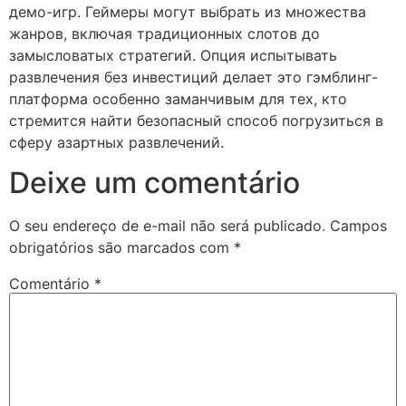
демо-игр. Геймеры могут выбрать из множества
жанров, включая традиционных слотов до
замысловатых стратегий. Опция испытывать
развлечения без инвестиций делает это гэмблинг-
платформа особенно заманчивым для тех, кто
стремится найти безопасный способ погрузиться в
сферу азартных развлечений.
Deixe um comentário
O seu endereço de e-mail não será publicado.
Campos
obrigatórios são marcados com
*
Comentário
*