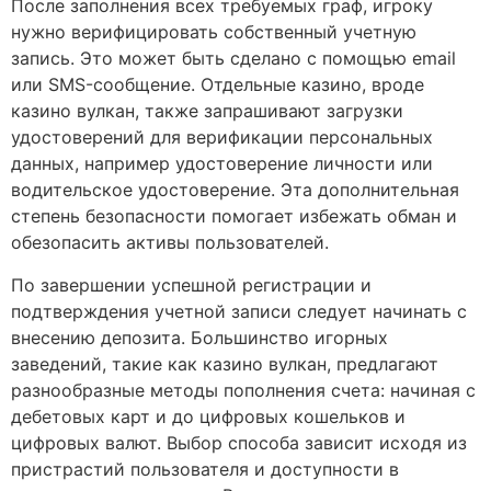
После заполнения всех требуемых граф, игроку
нужно верифицировать собственный учетную
запись. Это может быть сделано с помощью email
или SMS-сообщение. Отдельные казино, вроде
казино вулкан, также запрашивают загрузки
удостоверений для верификации персональных
данных, например удостоверение личности или
водительское удостоверение. Эта дополнительная
степень безопасности помогает избежать обман и
обезопасить активы пользователей.
По завершении успешной регистрации и
подтверждения учетной записи следует начинать с
внесению депозита. Большинство игорных
заведений, такие как казино вулкан, предлагают
разнообразные методы пополнения счета: начиная с
дебетовых карт и до цифровых кошельков и
цифровых валют. Выбор способа зависит исходя из
пристрастий пользователя и доступности в