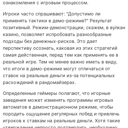
ознакомления с игровым процессом.
Игроки часто спрашивают: "Допустимо ли
применять тактики в демо-режиме?" Результат
позитивный. Режим-демонстрации, скажем, в вулкан
казино, позволяет испробовать разнообразные
подходы без денежных-рисков. Это дает
перспективу осознать, каковая из этих стратегий
самая действенная, перед тем как применять ее в
реальной игре. Тем не менее важно иметь в виду,
что итоги в демо-режиме могут отличаться от
ставок на реальные деньги из-за потенциальных
расхождений в рандомайзерах.
Определенные геймеры полагают, что игорные
заведения может изменять программы игровых
автоматов в демонстрационном режиме, чтобы
породить ощущение регулярных побед и привлечь
игроков к ставкам на реальные деньги. Хотя такие
утверждения непросто подтвердить, необходимо