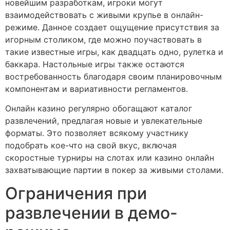
новейшим разработкам, игроки могут
взаимодействовать с живыми крупье в онлайн-
режиме. Данное создает ощущение присутствия за
игорным столиком, где можно поучаствовать в
такие известные игры, как двадцать одно, рулетка и
баккара. Настольные игры также остаются
востребованность благодаря своим планировочным
компонентам и вариативности регламентов.
Онлайн казино регулярно обогащают каталог
развлечений, предлагая новые и увлекательные
форматы. Это позволяет всякому участнику
подобрать кое-что на свой вкус, включая
скоростные турниры на слотах или казино онлайн
захватывающие партии в покер за живыми столами.
Ограничения при
развлечении в демо-