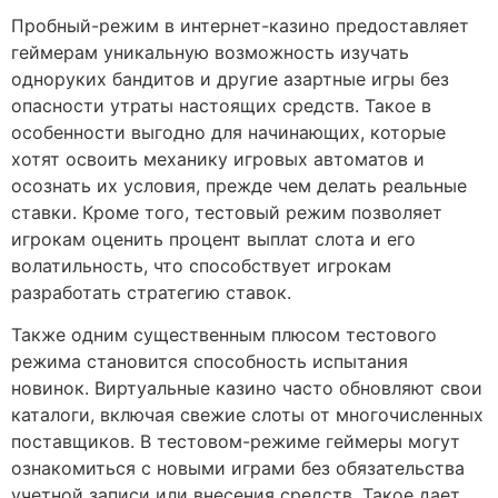
Пробный-режим в интернет-казино предоставляет
геймерам уникальную возможность изучать
одноруких бандитов и другие азартные игры без
опасности утраты настоящих средств. Такое в
особенности выгодно для начинающих, которые
хотят освоить механику игровых автоматов и
осознать их условия, прежде чем делать реальные
ставки. Кроме того, тестовый режим позволяет
игрокам оценить процент выплат слота и его
волатильность, что способствует игрокам
разработать стратегию ставок.
Также одним существенным плюсом тестового
режима становится способность испытания
новинок. Виртуальные казино часто обновляют свои
каталоги, включая свежие слоты от многочисленных
поставщиков. В тестовом-режиме геймеры могут
ознакомиться с новыми играми без обязательства
учетной записи или внесения средств. Такое дает