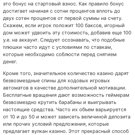
это бонус на стартовый взнос. Как правило бонус
достигает начиная с сотни процентов вплоть до
двух сотен процентов от первой суммы на счету.
Скажем, если игрок положит 100 баксов, игорный
дом может удвоить эту стоимость, добавив еще 100
у.е. на аккаунт. Следует осознавать, что подобные
плюшки часто идут с условиями по ставкам,
которые необходимо соблюсти перед снятием
денег.
Кроме того, значительное количество казино дарят
безвозмездные спины для ходовых игровых
автоматов в качестве дополнительной мотивации.
Бесплатные вращения дают возможность геймерам
безвозмездно крутить барабаны и выигрывать
настоящие средства. Часто их объем варьируется
от 10 и до 50 и может зависеть величиной депозита
или прочих условий предложения, которые
предлагает вулкан казино. Этот прекрасный способ