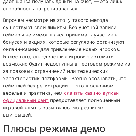
дает шанса получать деньги на счет, — это лишь
способность потренироваться.
Впрочем несмотря на это, у такого метода
существуют свои лимиты. Без учетной записи
геймеры не имеют шанса принимать участие в
бонусах и акциях, которые регулярно организуют
онлайн-казино для привлечения новых игроков.
Более того, определенные игровые автоматы
возможно будут недоступны в тестовом режиме из-
за правовых ограничений или технических
характеристик платформы. Важно осознавать, что
геймплей без регистрации — это в основном
веселье и практика, чем
скачать казино вулкан
официальный сайт
предоставляет полноценный
игровой опыт с возможностью реальных
выигрышей.
Плюсы режима демо