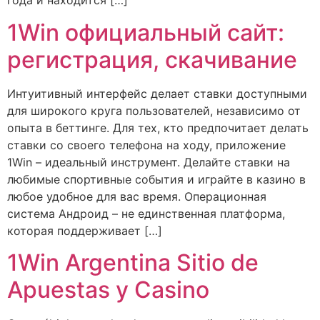
года и находится […]
1Win официальный сайт:
регистрация, скачивание
Интуитивный интерфейс делает ставки доступными
для широкого круга пользователей, независимо от
опыта в беттинге. Для тех, кто предпочитает делать
ставки со своего телефона на ходу, приложение
1Win – идеальный инструмент. Делайте ставки на
любимые спортивные события и играйте в казино в
любое удобное для вас время. Операционная
система Андроид – не единственная платформа,
которая поддерживает […]
1Win Argentina Sitio de
Apuestas y Casino