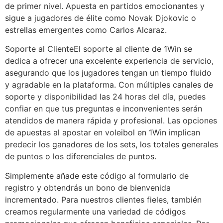
de primer nivel. Apuesta en partidos emocionantes y
sigue a jugadores de élite como Novak Djokovic o
estrellas emergentes como Carlos Alcaraz.
Soporte al ClienteEl soporte al cliente de 1Win se
dedica a ofrecer una excelente experiencia de servicio,
asegurando que los jugadores tengan un tiempo fluido
y agradable en la plataforma. Con múltiples canales de
soporte y disponibilidad las 24 horas del día, puedes
confiar en que tus preguntas e inconvenientes serán
atendidos de manera rápida y profesional. Las opciones
de apuestas al apostar en voleibol en 1Win implican
predecir los ganadores de los sets, los totales generales
de puntos o los diferenciales de puntos.
Simplemente añade este código al formulario de
registro y obtendrás un bono de bienvenida
incrementado. Para nuestros clientes fieles, también
creamos regularmente una variedad de códigos