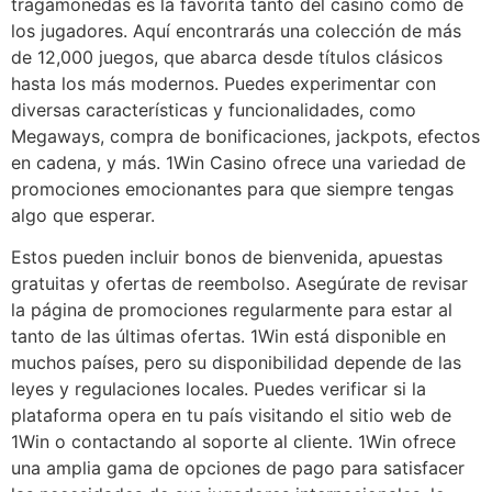
tragamonedas es la favorita tanto del casino como de
los jugadores. Aquí encontrarás una colección de más
de 12,000 juegos, que abarca desde títulos clásicos
hasta los más modernos. Puedes experimentar con
diversas características y funcionalidades, como
Megaways, compra de bonificaciones, jackpots, efectos
en cadena, y más. 1Win Casino ofrece una variedad de
promociones emocionantes para que siempre tengas
algo que esperar.
Estos pueden incluir bonos de bienvenida, apuestas
gratuitas y ofertas de reembolso. Asegúrate de revisar
la página de promociones regularmente para estar al
tanto de las últimas ofertas. 1Win está disponible en
muchos países, pero su disponibilidad depende de las
leyes y regulaciones locales. Puedes verificar si la
plataforma opera en tu país visitando el sitio web de
1Win o contactando al soporte al cliente. 1Win ofrece
una amplia gama de opciones de pago para satisfacer