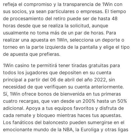
refleja el compromiso y la transparencia de 1Win con
sus socios, ya sean particulares o empresas. El tiempo
de procesamiento del retiro puede ser de hasta 48
horas desde que se realiza la solicitud, aunque
usualmente no toma más de un par de horas. Para
realizar una apuesta en 1Win, selecciona un deporte o
torneo en la parte izquierda de la pantalla y elige el tipo
de apuesta que prefieras.
1Win casino te permitirá tener tiradas gratuitas para
todos los jugadores que depositen en su cuenta
principal a partir del 06 de abril del año 2022, sin
necesidad de que verifiquen su cuenta anteriormente.
Sí, 1Win ofrece bonos de bienvenida en tus primeras
cuatro recargas, que van desde un 200% hasta un 50%
adicional. Apoya a tus equipos favoritos y disfruta de
cada remate y bloqueo mientras haces tus apuestas.
Los fanáticos del baloncesto pueden sumergirse en el
emocionante mundo de la NBA, la Euroliga y otras ligas