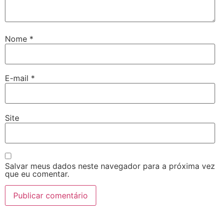
Nome
*
E-mail
*
Site
Salvar meus dados neste navegador para a próxima vez
que eu comentar.