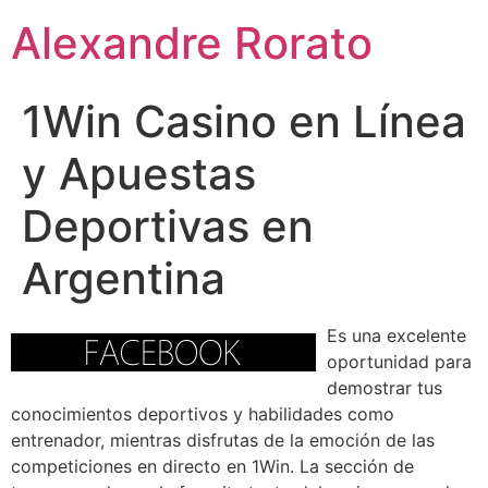
Ir
Alexandre Rorato
para
o
conteúdo
1Win Casino en Línea
y Apuestas
Deportivas en
Argentina
Es una excelente
oportunidad para
demostrar tus
conocimientos deportivos y habilidades como
entrenador, mientras disfrutas de la emoción de las
competiciones en directo en 1Win. La sección de