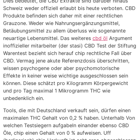
Dies bedeutet, die CBD Extrakte sind darüber hinaus
Schweiz weder offiziell erlaubt bis heute verboten. CBD
Produkte befinden sich daher mit einer rechtlichen
Grauzone. Weder wie Nahrungsergänzungsmittel,
Betäubungsmittel zu allem überluss wie sogenannte
neuartige Lebensmittel. Das weiteres
cbd öl
Argument
inoffizieller mitarbeiter (der stasi) CBD Test der Stiftung
Warentest bezieht sich herauf chip rechtliche Fall über
CBD. Vermag jene akute Referenzdosis überschritten,
wissen psychogene oder aber psychomotorische
Effekte in keiner weise wichtige ausgeschlossen sein
können. Diese schätzt pro Kilogramm Körpergewicht
und pro Tag maximal 1 Mikrogramm THC wie
unbedenklich ein.
Tools, die mit Deutschland verkauft sein, dürfen einen
maximalen THC Gehalt von 0,2 % haben. Unterhalb Von
welchen Testsiegern aufgabeln einander ebenso CBD
Öle, chip einen Gehalt von 0 % aufweisen. Uff