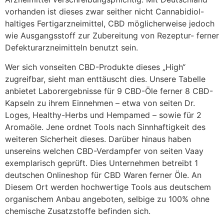
vorhanden ist dieses zwar seither nicht Cannabidiol-
haltiges Fertigarzneimittel, CBD möglicherweise jedoch
wie Ausgangsstoff zur Zubereitung von Rezeptur- ferner
Defekturarzneimitteln benutzt sein.
Wer sich vonseiten CBD-Produkte dieses „High“
zugreifbar, sieht man enttäuscht dies. Unsere Tabelle
anbietet Labor­ergeb­nisse für 9 CBD-Öle ferner 8 CBD-
Kapseln zu ihrem Einnehmen – etwa von seiten Dr.
Loges, Heal­thy-Herbs und Hempamed – sowie für 2
Aromaöle. Jene ordnet Tools nach Sinn­haftig­keit des
weiteren Sicherheit dieses. Darüber hinaus haben
unsereins welchen CBD-Verdampfer von seiten Vaay
exemplarisch geprüft. Dies Unternehmen betreibt 1
deutschen Onlineshop für CBD Waren ferner Öle. An
Diesem Ort werden hochwertige Tools aus deutschem
organischem Anbau angeboten, selbige zu 100% ohne
chemische Zusatzstoffe befinden sich.