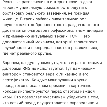
Реальные развлечения в интернет казино дают
игрокам уникальную возможность ощутить
обстановку реального заведения, не покидая
жилище. В таких забавах значительную роль
осуществляет добросовестность раздач карт, что
достигается благодаря профессиональным дилерам
и применению актуальных техник. ГСЧ — это
дополнительный механизм, который гарантирует
случайность и неопределенность в развлечениях,
где нет реального крупье.
Впрочем, следует упомянуть, что в играх с живыми
дилерами RNG не используется. Тут важнейшим
фактором становится вера к 7к казино и его
сертификатам. Каждые манипуляции крупье
передаются в реальном времени, а карточные
колоды инспектируются перед стартом каждой
игры. Это позволяет участникам убедиться в том,
что всякий раунд осуществляется справедливо и