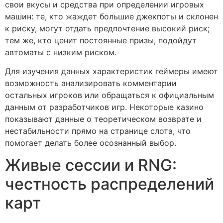
свои вкусы и средства при определении игровых
машин: те, кто жаждет большие джекпоты и склонен
к риску, могут отдать предпочтение высокий риск;
тем же, кто ценит постоянные призы, подойдут
автоматы с низким риском.
Для изучения данных характеристик геймеры имеют
возможность анализировать комментарии
остальных игроков или обращаться к официальным
данным от разработчиков игр. Некоторые казино
показывают данные о теоретическом возврате и
нестабильности прямо на странице слота, что
помогает делать более осознанный выбор.
Живые сессии и RNG:
честность распределений
карт