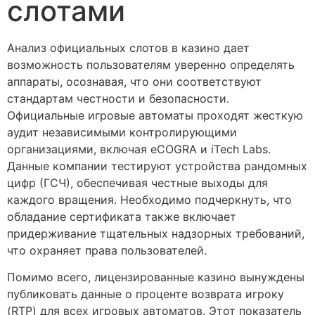
слотами
Анализ официальных слотов в казино дает
возможность пользователям уверенно определять
аппараты, осознавая, что они соответствуют
стандартам честности и безопасности.
Официальные игровые автоматы проходят жесткую
аудит независимыми контролирующими
организациями, включая eCOGRA и iTech Labs.
Данные компании тестируют устройства рандомных
цифр (ГСЧ), обеспечивая честные выходы для
каждого вращения. Необходимо подчеркнуть, что
обладание сертификата также включает
придерживание тщательных надзорных требований,
что охраняет права пользователей.
Помимо всего, лицензированные казино вынуждены
публиковать данные о проценте возврата игроку
(RTP) для всех игровых автоматов. Этот показатель