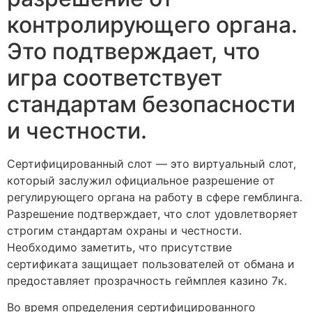
контролирующего органа.
Это подтверждает, что
игра соответствует
стандартам безопасности
и честности.
Сертифицированный слот — это виртуальный слот,
который заслужил официальное разрешение от
регулирующего органа на работу в сфере гемблинга.
Разрешение подтверждает, что слот удовлетворяет
строгим стандартам охраны и честности.
Необходимо заметить, что присутствие
сертификата защищает пользователей от обмана и
предоставляет прозрачность геймплея казино 7к.
Во время определения сертифицированного