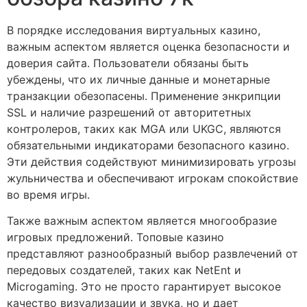
В порядке исследования виртуальных казино,
важным аспектом является оценка безопасности и
доверия сайта. Пользователи обязаны быть
убеждены, что их личные данные и монетарные
транзакции обезопасены. Применение энкрипции
SSL и наличие разрешений от авторитетных
контролеров, таких как MGA или UKGC, являются
обязательными индикаторами безопасного казино.
Эти действия содействуют минимизировать угрозы
жульничества и обеспечивают игрокам спокойствие
во время игры.
Также важным аспектом является многообразие
игровых предложений. Топовые казино
представляют разнообразный выбор развлечений от
передовых создателей, таких как NetEnt и
Microgaming. Это не просто гарантирует высокое
качество визуализации и звука, но и дает