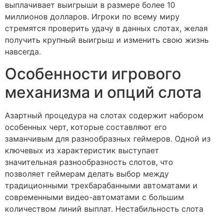
выплачивает выигрыши в размере более 10
миллионов долларов. Игроки по всему миру
стремятся проверить удачу в данных слотах, желая
получить крупный выигрыш и изменить свою жизнь
навсегда.
Особенности игрового
механизма и опций слота
Азартный процедура на слотах содержит набором
особенных черт, которые составляют его
заманчивым для разнообразных геймеров. Одной из
ключевых из характеристик выступает
значительная разнообразность слотов, что
позволяет геймерам делать выбор между
традиционными трехбарабанными автоматами и
современными видео-автоматами с большим
количеством линий выплат. Нестабильность слота