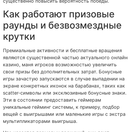
существенно повысить вероятность победы.
Как работают призовые
раунды и безвозмездные
крутки
Премиальные активности и бесплатные вращения
являются существенной частью актуального онлайн
казино, маня игроков возможностью увеличить
свои призы без дополнительных затрат. Бонусные
игры зачастую запускаются в случае выпадении на
экране конкретных иконок на барабанах, таких как
scatter-символы или эксклюзивные бонусные знаки.
Эти в состоянии предоставить геймерам
уникальные гейминг системы, к примеру, подбор
вещей с выигрышами или маленькие игры с экстра
мультипликаторами выигрыша.