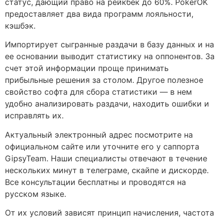
статус, дающий право на рейкбек до 60%. PokerOK
предоставляет два вида программ лояльности,
кэшбэк.
Импортирует сыгранные раздачи в базу данных и на
ее основании выводит статистику на оппонентов. За
счет этой информации проще принимать
прибыльные решения за столом. Другое полезное
свойство софта для сбора статистики — в нем
удобно анализировать раздачи, находить ошибки и
исправлять их.
Актуальный электронный адрес посмотрите на
официальном сайте или уточните его у саппорта
GipsyTeam. Наши специалисты отвечают в течение
нескольких минут в телеграме, скайпе и дискорде.
Все консультации бесплатны и проводятся на
русском языке.
От их условий зависят принцип начисления, частота