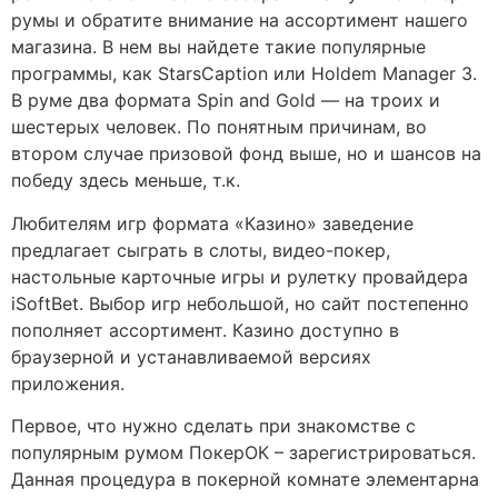
румы и обратите внимание на ассортимент нашего
магазина. В нем вы найдете такие популярные
программы, как StarsCaption или Holdem Manager 3.
В руме два формата Spin and Gold — на троих и
шестерых человек. По понятным причинам, во
втором случае призовой фонд выше, но и шансов на
победу здесь меньше, т.к.
Любителям игр формата «Казино» заведение
предлагает сыграть в слоты, видео-покер,
настольные карточные игры и рулетку провайдера
iSoftBet. Выбор игр небольшой, но сайт постепенно
пополняет ассортимент. Казино доступно в
браузерной и устанавливаемой версиях
приложения.
Первое, что нужно сделать при знакомстве с
популярным румом ПокерОК – зарегистрироваться.
Данная процедура в покерной комнате элементарна