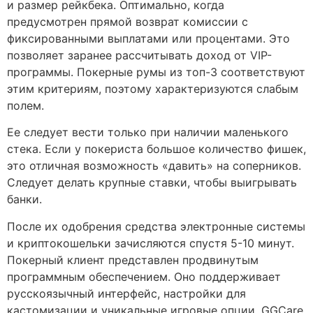
и размер рейкбека. Оптимально, когда
предусмотрен прямой возврат комиссии с
фиксированными выплатами или процентами. Это
позволяет заранее рассчитывать доход от VIP-
программы. Покерные румы из топ-3 соответствуют
этим критериям, поэтому характеризуются слабым
полем.
Ее следует вести только при наличии маленького
стека. Если у покериста большое количество фишек,
это отличная возможность «давить» на соперников.
Следует делать крупные ставки, чтобы выигрывать
банки.
После их одобрения средства электронные системы
и криптокошельки зачисляются спустя 5-10 минут.
Покерный клиент представлен продвинутым
программным обеспечением. Оно поддерживает
русскоязычный интерфейс, настройки для
кастомизации и уникальные игровые опции. GGCare