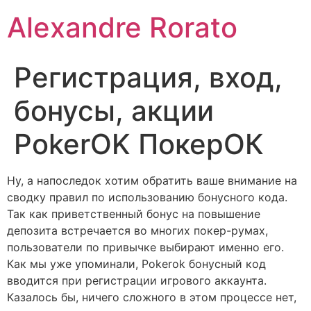
Ir
Alexandre Rorato
para
o
conteúdo
Регистрация, вход,
бонусы, акции
PokerOK ПокерОК
Ну, а напоследок хотим обратить ваше внимание на
сводку правил по использованию бонусного кода.
Так как приветственный бонус на повышение
депозита встречается во многих покер-румах,
пользователи по привычке выбирают именно его.
Как мы уже упоминали, Pokerok бонусный код
вводится при регистрации игрового аккаунта.
Казалось бы, ничего сложного в этом процессе нет,