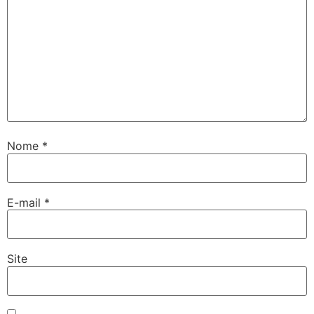
Nome
*
E-mail
*
Site