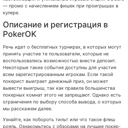
— промо с начислением фишек при проигрышах в
кулере.
Описание и регистрация в
PokerOK
Речь идет о бесплатных турнирах, в которых могут
принять участие те пользователи, которые не
воспользовались возможностью внести депозит.
Некоторые такие события доступны для участия
всем зарегистрированным игрокам. Если такой
покерист выиграет денежный приз, он может
вывести выигрыш, так как правила большинства
покерных комнат этого не запрещают. Однако есть
ограничения по выбору способа вывода, о которых
мы расскажем далее.
Узнайте, как побороть тильт или что такое флеш
рояль. Ознакомьтесь с обзорами на лучшие покер-