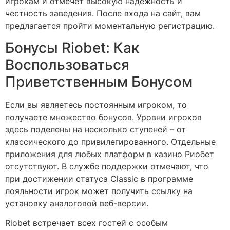
игрокам и отмечет высокую надежность и
честность заведения. После входа на сайт, вам
предлагается пройти моментальную регистрацию.
Бонусы Riobet: Как
Воспользоваться
Приветственным Бонусом
Если вы являетесь постоянным игроком, то
получаете множество бонусов. Уровни игроков
здесь поделены на несколько ступеней – от
классического до привилегированного. Отдельные
приложения для любых платформ в казино Риобет
отсутствуют. В службе поддержки отмечают, что
при достижении статуса Classic в программе
лояльности игрок может получить ссылку на
установку аналоговой веб-версии.
Riobet встречает всех гостей с особым