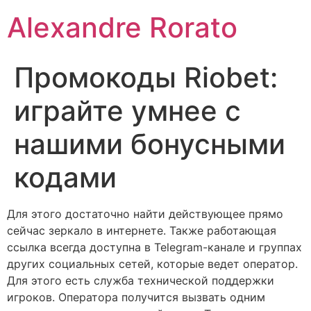
Ir
Alexandre Rorato
para
o
conteúdo
Промокоды Riobet:
играйте умнее с
нашими бонусными
кодами
Для этого достаточно найти действующее прямо
сейчас зеркало в интернете. Также работающая
ссылка всегда доступна в Telegram-канале и группах
других социальных сетей, которые ведет оператор.
Для этого есть служба технической поддержки
игроков. Оператора получится вызвать одним