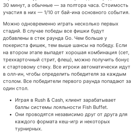
30 минут, а обычные — за полтора часа. Стоимость
участия в них — 1/10 от бай-ина основного события.
Можно одновременно играть несколько первых
стадий. В случае победы все фишки будут
добавлены в стек раунда Go. Чем больше у
покериста фишек, тем выше шансы на победу. Если
на втором этапе выпадет хорошая комбинация (сет,
трехкарточный стрит, флеш), можно получить бонус
к стартовому стеку. Все игроки автоматически идут
в олл-ин, чтобы определить победителя за каждым
столом. Все победители первого раунда попадают за
один стол.
Играя в Rush & Cash, клиент зарабатывает
баллы системы лояльности Fish Buffet.
Они проводятся независимо друг от друга для
каждого формата кеш-игр и некоторых
турнирных.