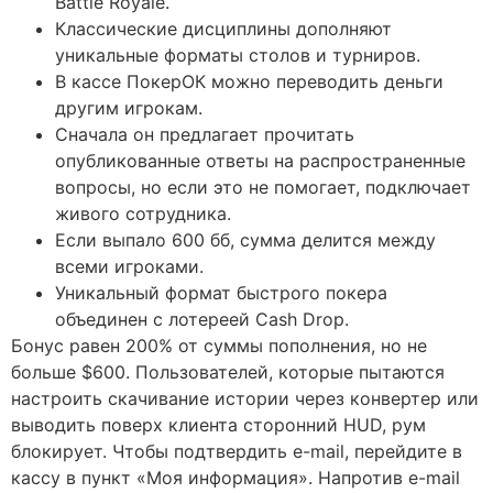
Battle Royale.
Классические дисциплины дополняют
уникальные форматы столов и турниров.
В кассе ПокерОК можно переводить деньги
другим игрокам.
Сначала он предлагает прочитать
опубликованные ответы на распространенные
вопросы, но если это не помогает, подключает
живого сотрудника.
Если выпало 600 бб, сумма делится между
всеми игроками.
Уникальный формат быстрого покера
объединен с лотереей Cash Drop.
Бонус равен 200% от суммы пополнения, но не
больше $600. Пользователей, которые пытаются
настроить скачивание истории через конвертер или
выводить поверх клиента сторонний HUD, рум
блокирует. Чтобы подтвердить e-mail, перейдите в
кассу в пункт «Моя информация». Напротив e-mail