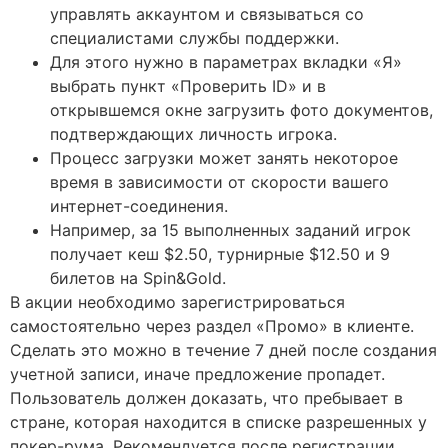
управлять аккаунтом и связываться со
специалистами службы поддержки.
Для этого нужно в параметрах вкладки «Я»
выбрать пункт «Проверить ID» и в
открывшемся окне загрузить фото документов,
подтверждающих личность игрока.
Процесс загрузки может занять некоторое
время в зависимости от скорости вашего
интернет-соединения.
Например, за 15 выполненных заданий игрок
получает кеш $2.50, турнирные $12.50 и 9
билетов на Spin&Gold.
В акции необходимо зарегистрироваться
самостоятельно через раздел «Промо» в клиенте.
Сделать это можно в течение 7 дней после создания
учетной записи, иначе предложение пропадет.
Пользователь должен доказать, что пребывает в
стране, которая находится в списке разрешенных у
покер-рума. Рекомендуется после регистрации