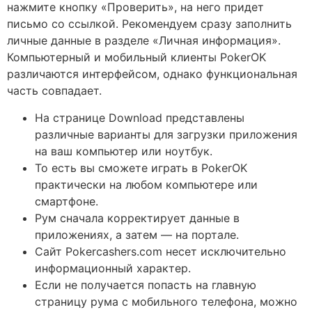
нажмите кнопку «Проверить», на него придет
письмо со ссылкой. Рекомендуем сразу заполнить
личные данные в разделе «Личная информация».
Компьютерный и мобильный клиенты PokerOK
различаются интерфейсом, однако функциональная
часть совпадает.
На странице Download представлены
различные варианты для загрузки приложения
на ваш компьютер или ноутбук.
То есть вы сможете играть в PokerOK
практически на любом компьютере или
смартфоне.
Рум сначала корректирует данные в
приложениях, а затем — на портале.
Сайт Pokercashers.com несет исключительно
информационный характер.
Если не получается попасть на главную
страницу рума с мобильного телефона, можно