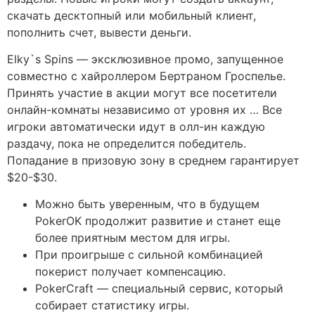
скачать десктопный или мобильный клиент,
пополнить счет, вывести деньги.
Elky`s Spins ― эксклюзивное промо, запущенное
совместно с хайроллером Бертраном Гроспелье.
Принять участие в акции могут все посетители
онлайн-комнаты независимо от уровня их … Все
игроки автоматически идут в олл-ин каждую
раздачу, пока не определится победитель.
Попадание в призовую зону в среднем гарантирует
$20-$30.
Можно быть уверенным, что в будущем
PokerOK продолжит развитие и станет еще
более приятным местом для игры.
При проигрыше с сильной комбинацией
покерист получает компенсацию.
PokerCraft — специальный сервис, который
собирает статистику игры.