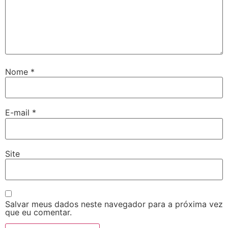
Nome
*
E-mail
*
Site
Salvar meus dados neste navegador para a próxima vez
que eu comentar.