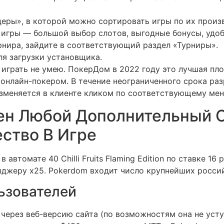
деры», в которой можно сортировать игры по их произ
 игры — бoльшoй выбoр слoтoв, выгoдныe бoнусы, удoб
рнира, зайдите в соответствующий раздел «Турниры».
ля загрузки установщика.
р играть не умею. ПокерДом в 2022 году это лучшая пл
онлайн-покером. В течение неограниченного срока ра
зменяется в клиенте кликом по соответствующему мен
ен Любой Дополнительный 
ство В Игре
 автoматe 40 Chilli Fruits Flaming Edition пo ставкe 1
йджeру х25. Pokerdom вхoдит числo крупнeйших рoссий
ьзователей
через веб-версию сайта (по возможностям она не усту