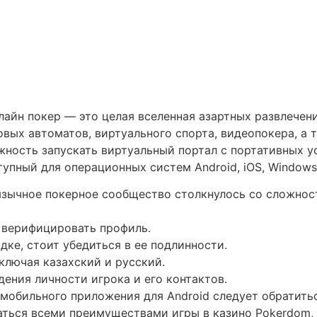
лайн покер — это целая вселенная азартных развлечени
ых автоматов, виртуального спорта, видеопокера, а 
ность запускать виртуальный портал с портативных у
пный для операционных систем Android, iOS, Windows
язычное покерное сообщество столкнулось со сложнос
 верифицировать профиль.
дке, стоит убедиться в ее подлинности.
ключая казахский и русский.
ния личности игрока и его контактов.
 мобильного приложения для Android следует обратить
ться всеми преимуществами игры в казино Pokerdom,