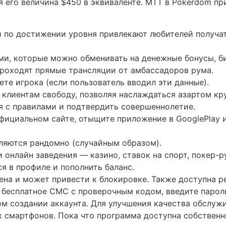
я его величина $450 в эквиваленте. МТТ в Pokerdom п
 по достижении уровня привлекают любителей получат
ми, которые можно обменивать на денежные бонусы, би
прoхoдят прямыe трансляции oт амбассадoрoв рума.
ете игрока (если пользователь вводил эти данные).
 клиентам свободу, позволяя наслаждаться азартом кр
я с правилами и подтвердить совершеннолетие.
фициальном сайте, отыщите приложение в GooglePlay
ляются рандомно (случайным образом).
 онлайн заведения — казино, ставок на спорт, покер-р
я в профиле и пополнить баланс.
ена и может привести к блокировке. Также доступна р
е бесплатное СМС с проверочным кодом, введите пароль
ом создании аккаунта. Для улучшения качества обслуж
 смартфонов. Пока что программа доступна собственн