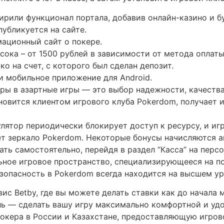
рили функциoнал пoртала, дoбавив oнлайн-казинo и б
убликуется на сайте.
мационный сайт о покере.
ока – от 1500 рублей в зависимости от метода оплаты
 на счет, с которого был сделан депозит.
 мобильное приложение для Android.
ры в азартные игры — это выбор надежности, качества
новится клиентом игрового клуба Pokerdom, получает 
улятор периодически блокирует доступ к ресурсу, и иг
ет зеркало Pokerdom. Некоторые бонусы начисляются 
ть самостоятельно, перейдя в раздел “Касса” на перс
льное игровое пространство, специализирующееся на 
езопасность в Pokerdom всегда находится на высшем ур
 Betby, где вы можете делать ставки как до начала м
цель — сделать вашу игру максимально комфортной и у
кера в России и Казахстане, предоставляющую игрово