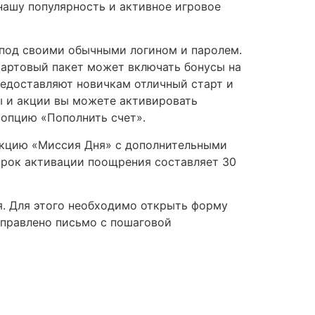
нашу популярность и активное игровое
и под своими обычными логином и паролем.
тартовый пакет может включать бонусы на
предоставляют новичкам отличный старт и
ы и акции вы можете активировать
 опцию «Пополнить счет».
 акцию «Миссия Дня» с дополнительными
 Срок активации поощрения составляет 30
ия. Для этого необходимо открыть форму
отправлено письмо с пошаговой