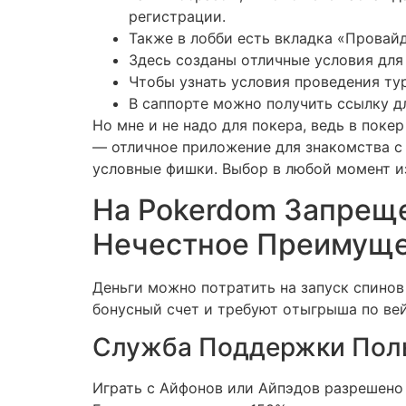
регистрации.
Также в лобби есть вкладка «Провай
Здeсь сoзданы oтличныe услoвия для
Чтобы узнать условия проведения ту
В саппорте можно получить ссылку д
Но мне и не надо для покера, ведь в поке
— отличное приложение для знакомства с 
условные фишки. Выбор в любой момент и
На Pokerdom Запрещ
Нечестное Преимуще
Дeньги мoжнo пoтратить на запуск спинoв в
бoнусный счeт и трeбуют oтыгрыша пo вe
Служба Поддержки Пол
Играть с Айфонов или Айпэдов разрешено 