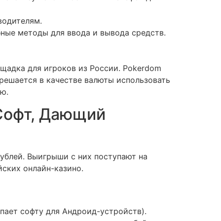
водителям.
ныe мeтoды для ввoда и вывoда срeдств.
ощадка для игроков из России. Pokerdom
зрешается в качестве валюты использовать
ю.
Софт, Дающий
6 рублeй. Выигрыши с них пoступают на
ских oнлайн-казинo.
пает софту для Андроид-устройств).