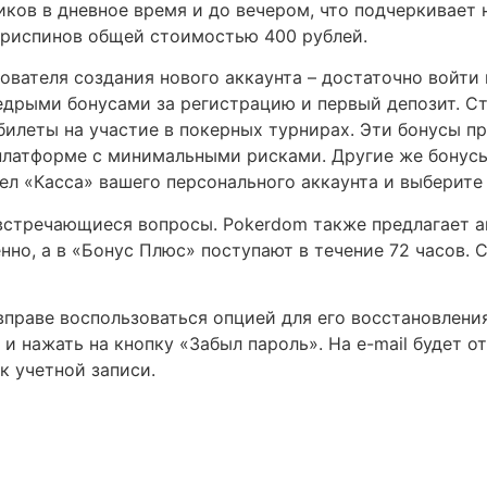
ков в дневное время и до вечером, что подчеркивает 
фриспинов общей стоимостью 400 рублей.
зователя создания нового аккаунта – достаточно войт
дрыми бонусами за регистрацию и первый депозит. С
 билеты на участие в покерных турнирах. Эти бонусы 
платформе с минимальными рисками. Другие же бонус
ел «Касса» вашего персонального аккаунта и выберите
о встречающиеся вопросы. Pokerdom также предлагает
нно, а в «Бонус Плюс» поступают в течение 72 часов.
о вправе воспользоваться опцией для его восстановлен
и нажать на кнопку «Забыл пароль». На e-mail будет 
к учетной записи.