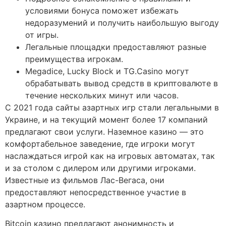
условиями бонуса поможет избежать
недоразумений и получить наибольшую выгоду
от игры.
Легальные площадки предоставляют разные
преимущества игрокам.
Megadice, Lucky Block и TG.Casino могут
обрабатывать вывод средств в криптовалюте в
течение нескольких минут или часов.
С 2021 года сайты азартных игр стали легальными в
Украине, и на текущий момент более 17 компаний
предлагают свои услуги. Наземное казино — это
комфортабельное заведение, где игроки могут
наслаждаться игрой как на игровых автоматах, так
и за столом с дилером или другими игроками.
Известные из фильмов Лас-Вегаса, они
предоставляют непосредственное участие в
азартном процессе.
Bitcoin казино предлагают анонимность и