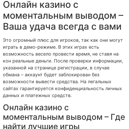
Онлайн казино с
моментальным выводом –
Ваша удача всегда с вами
Это огромный плюс для игроков, так как они могут
играть в демо-режиме. В этих играх есть
возможность весело провести время, не ставя на
кон реальные деньги. После проверки информации,
указанной на странице регистрации, в случае
обмана – аккаунт будет заблокирован без
возможности вывести средства. На легальных
сайтах гарантируется конфиденциальность личных
данных и платежных средств.
Онлайн казино с
моментальным выводом – Где
найти лучшие игры