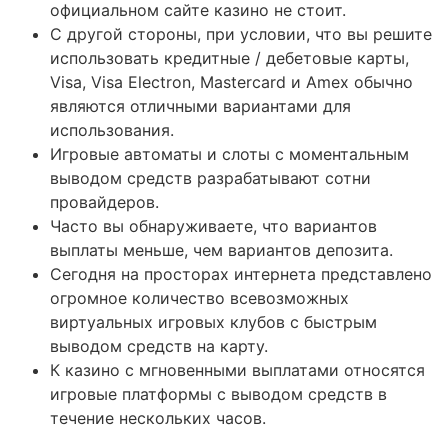
официальном сайте казино не стоит.
С другой стороны, при условии, что вы решите
использовать кредитные / дебетовые карты,
Visa, Visa Electron, Mastercard и Amex обычно
являются отличными вариантами для
использования.
Игровые автоматы и слоты с моментальным
выводом средств разрабатывают сотни
провайдеров.
Часто вы обнаруживаете, что вариантов
выплаты меньше, чем вариантов депозита.
Сегодня на просторах интернета представлено
огромное количество всевозможных
виртуальных игровых клубов с быстрым
выводом средств на карту.
К казино с мгновенными выплатами относятся
игровые платформы с выводом средств в
течение нескольких часов.