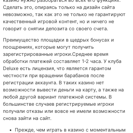
казино нужно разобраться во всех его функциях.
Сделать это, опираясь только на дизайн сайта
невозможно, так как это не только не гарантируют
качественный игровой контент, но и ничего не
говорит о снятии депозита со своего счета.
Преимущество площадки в щедрых бонусах и
поощрениях, которые могут получить
зарегистрированные игроки.Среднее время
обработки платежей составляет 1-2 часа. У клуба
Deluxe есть лицензия, что является гарантом
честности при вращении барабанов после
регистрации аккаунта. В таких казино нет
возможности вывести деньги на карту, а также на
любой другой вариант платежной системы. В
большинстве случаев регистрируемые игроки
получали отказы или вовсе не имели возможности
снова зайти на сайт.
Прежде, чем играть в казино с моментальным