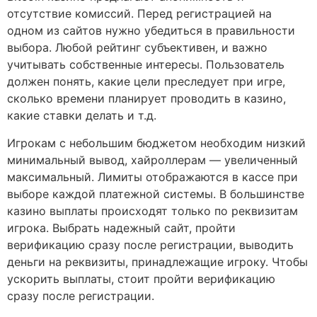
отсутствие комиссий. Перед регистрацией на
одном из сайтов нужно убедиться в правильности
выбора. Любой рейтинг субъективен, и важно
учитывать собственные интересы. Пользователь
должен понять, какие цели преследует при игре,
сколько времени планирует проводить в казино,
какие ставки делать и т.д.
Игрокам с небольшим бюджетом необходим низкий
минимальный вывод, хайроллерам — увеличенный
максимальный. Лимиты отображаются в кассе при
выборе каждой платежной системы. В большинстве
казино выплаты происходят только по реквизитам
игрока. Выбрать надежный сайт, пройти
верификацию сразу после регистрации, выводить
деньги на реквизиты, принадлежащие игроку. Чтобы
ускорить выплаты, стоит пройти верификацию
сразу после регистрации.