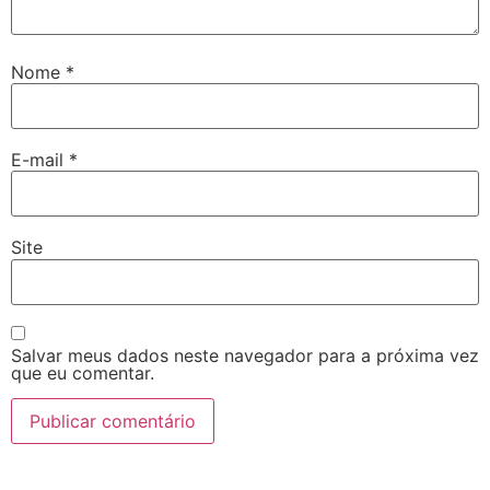
Nome
*
E-mail
*
Site
Salvar meus dados neste navegador para a próxima vez
que eu comentar.