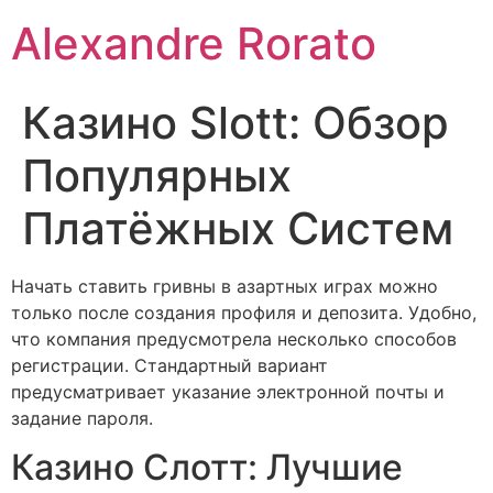
Ir
Alexandre Rorato
para
o
conteúdo
Казино Slott: Обзор
Популярных
Платёжных Систем
Начать ставить гривны в азартных играх можно
только после создания профиля и депозита. Удобно,
что компания предусмотрела несколько способов
регистрации. Стандартный вариант
предусматривает указание электронной почты и
задание пароля.
Казино Слотт: Лучшие