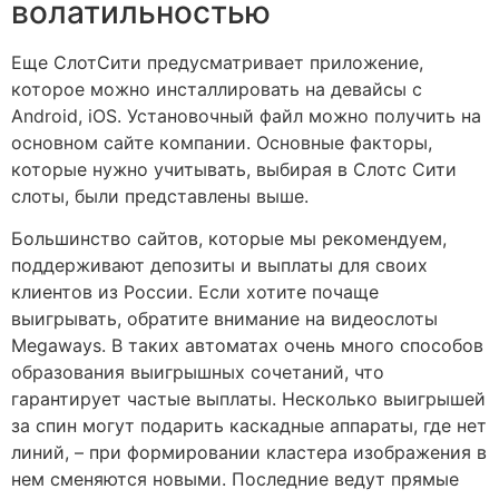
волатильностью
Еще СлотСити предусматривает приложение,
которое можно инсталлировать на девайсы с
Android, iOS. Установочный файл можно получить на
основном сайте компании. Основные факторы,
которые нужно учитывать, выбирая в Слотс Сити
слоты, были представлены выше.
Большинство сайтов, которые мы рекомендуем,
поддерживают депозиты и выплаты для своих
клиентов из России. Если хотите почаще
выигрывать, обратите внимание на видеослоты
Megaways. В таких автоматах очень много способов
образования выигрышных сочетаний, что
гарантирует частые выплаты. Несколько выигрышей
за спин могут подарить каскадные аппараты, где нет
линий, – при формировании кластера изображения в
нем сменяются новыми. Последние ведут прямые