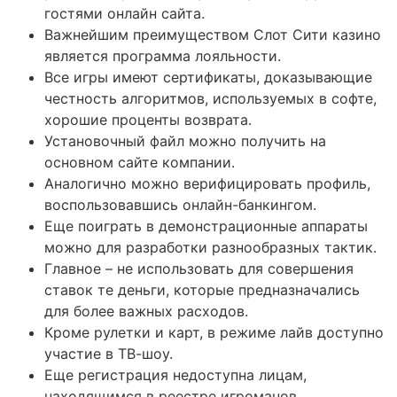
гостями онлайн сайта.
Важнейшим преимуществом Слот Сити казино
является программа лояльности.
Все игры имеют сертификаты, доказывающие
честность алгоритмов, используемых в софте,
хорошие проценты возврата.
Установочный файл можно получить на
основном сайте компании.
Аналогично можно верифицировать профиль,
воспользовавшись онлайн-банкингом.
Еще поиграть в демонстрационные аппараты
можно для разработки разнообразных тактик.
Главное – не использовать для совершения
ставок те деньги, которые предназначались
для более важных расходов.
Кроме рулетки и карт, в режиме лайв доступно
участие в ТВ-шоу.
Еще регистрация недоступна лицам,
находящимся в реестре игроманов.