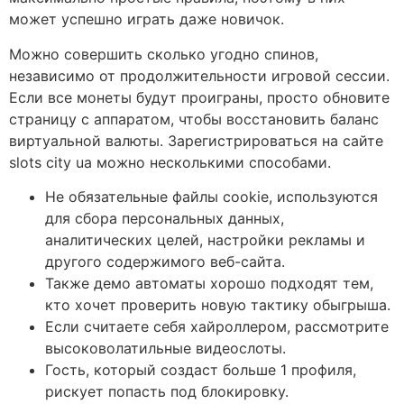
может успешно играть даже новичок.
Можно совершить сколько угодно спинов,
независимо от продолжительности игровой сессии.
Если все монеты будут проиграны, просто обновите
страницу с аппаратом, чтобы восстановить баланс
виртуальной валюты. Зарегистрироваться на сайте
slots city ua можно несколькими способами.
Не обязательные файлы cookie, используются
для сбора персональных данных,
аналитических целей, настройки рекламы и
другого содержимого веб-сайта.
Также демо автоматы хорошо подходят тем,
кто хочет проверить новую тактику обыгрыша.
Если считаете себя хайроллером, рассмотрите
высоковолатильные видеослоты.
Гость, который создаст больше 1 профиля,
рискует попасть под блокировку.