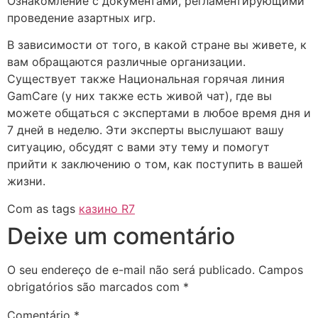
Ознакомление с документами, регламентирующими
проведение азартных игр.
В зависимости от того, в какой стране вы живете, к
вам обращаются различные организации.
Существует также Национальная горячая линия
GamCare (у них также есть живой чат), где вы
можете общаться с экспертами в любое время дня и
7 дней в неделю. Эти эксперты выслушают вашу
ситуацию, обсудят с вами эту тему и помогут
прийти к заключению о том, как поступить в вашей
жизни.
Com as tags
казино R7
Deixe um comentário
O seu endereço de e-mail não será publicado.
Campos
obrigatórios são marcados com
*
Comentário
*