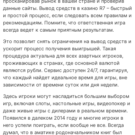
просканировав рынок в вашей стране и проверив
данные сайты. Вывод средств в казино R7 – быстрый
и простой процесс, если следовать всем правилам и
рекомендациям. Помните, что ответственная игра
всегда ведет к самым приятным результатам.
Это позволит снять ограничения на вывод средств и
ускорит процесс получения выигрышей. Такая
процедура актуальна для всех азартных игроков,
проживающих в странах, где основной валютой
являются рубли. Сервис доступен 24/7, гарантируя,
что каждый найдет идеальное время для игры, вне
зависимости от времени суток или дня недели.
Здесь игроки могут насладиться большим выбором
игр, включая слоты, настольные игры, видеопокер и
даже живые игры с дилерами в реальном времени.
Появился в далеком 2014 году и многие игроки в
него успели поиграть, если вообще не все. Всегда
думал, что в аматике родоначальником книг был