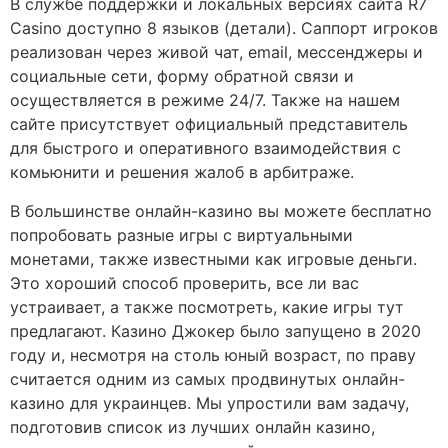
В службе поддержки и локальных версиях сайта R7
Casino доступно 8 языков (детали). Саппорт игроков
реализован через живой чат, email, мессенджеры и
социальные сети, форму обратной связи и
осуществляется в режиме 24/7. Также на нашем
сайте присутствует официальный представитель
для быстрого и оперативного взаимодействия с
комьюнити и решения жалоб в арбитраже.
В большинстве онлайн-казино вы можете бесплатно
попробовать разные игры с виртуальными
монетами, также известными как игровые деньги.
Это хороший способ проверить, все ли вас
устраивает, а также посмотреть, какие игры тут
предлагают. Казино Джокер было запущено в 2020
году и, несмотря на столь юный возраст, по праву
считается одним из самых продвинутых онлайн-
казино для украинцев. Мы упростили вам задачу,
подготовив список из лучших онлайн казино,