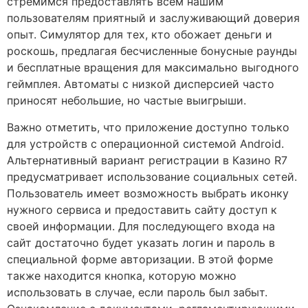
стремимся предоставлять всем нашим
пользователям приятный и заслуживающий доверия
опыт. Симулятор для тех, кто обожает деньги и
роскошь, предлагая бесчисленные бонусные раунды
и бесплатные вращения для максимально выгодного
геймплея. Автоматы с низкой дисперсией часто
приносят небольшие, но частые выигрыши.
Важно отметить, что приложение доступно только
для устройств с операционной системой Android.
Альтернативный вариант регистрации в Казино R7
предусматривает использование социальных сетей.
Пользователь имеет возможность выбрать иконку
нужного сервиса и предоставить сайту доступ к
своей информации. Для последующего входа на
сайт достаточно будет указать логин и пароль в
специальной форме авторизации. В этой форме
также находится кнопка, которую можно
использовать в случае, если пароль был забыт.