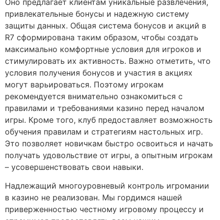
Оно предлагает клиентам уникальные развлечения,
привлекательные бонусы и надежную систему
защиты данных. Общая система бонусов и акций в
R7 сформирована таким образом, чтобы создать
максимально комфортные условия для игроков и
стимулировать их активность. Важно отметить, что
условия получения бонусов и участия в акциях
могут варьироваться. Поэтому игрокам
рекомендуется внимательно ознакомиться с
правилами и требованиями казино перед началом
игры. Кроме того, клуб предоставляет возможность
обучения правилам и стратегиям настольных игр.
Это позволяет новичкам быстро освоиться и начать
получать удовольствие от игры, а опытным игрокам
– усовершенствовать свои навыки.
Надлежащий многоуровневый контроль игромании
в казино не реализован. Мы гордимся нашей
приверженностью честному игровому процессу и