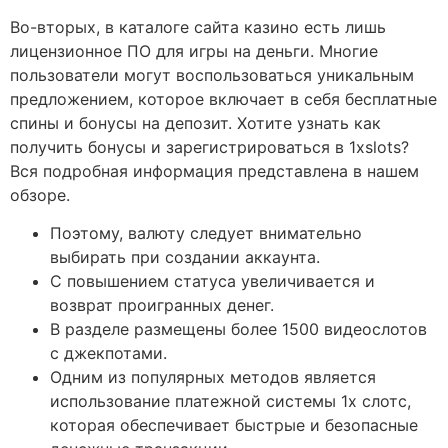
Во-вторых, в каталоге сайта казино есть лишь
лицензионное ПО для игры на деньги. Многие
пользователи могут воспользоваться уникальным
предложением, которое включает в себя бесплатные
спины и бонусы на депозит. Хотите узнать как
получить бонусы и зарегистрироваться в 1xslots?
Вся подробная информация представлена в нашем
обзоре.
Поэтому, валюту следует внимательно
выбирать при создании аккаунта.
С повышением статуса увеличивается и
возврат проигранных денег.
В разделе размещены более 1500 видеослотов
с джекпотами.
Одним из популярных методов является
использование платежной системы 1х слотс,
которая обеспечивает быстрые и безопасные