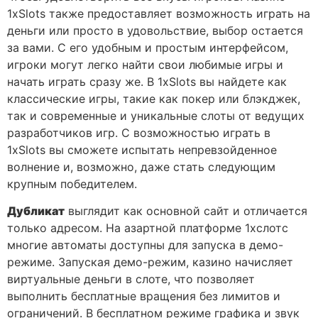
1xSlots также предоставляет возможность играть на
деньги или просто в удовольствие, выбор остается
за вами. С его удобным и простым интерфейсом,
игроки могут легко найти свои любимые игры и
начать играть сразу же. В 1xSlots вы найдете как
классические игры, такие как покер или блэкджек,
так и современные и уникальные слоты от ведущих
разработчиков игр. С возможностью играть в
1xSlots вы сможете испытать непревзойденное
волнение и, возможно, даже стать следующим
крупным победителем.
Дубликат
выглядит как основной сайт и отличается
только адресом. На азартной платформе 1хслотс
многие автоматы доступны для запуска в демо-
режиме. Запуская демо-режим, казино начисляет
виртуальные деньги в слоте, что позволяет
выполнить бесплатные вращения без лимитов и
ограничений. В бесплатном режиме графика и звук