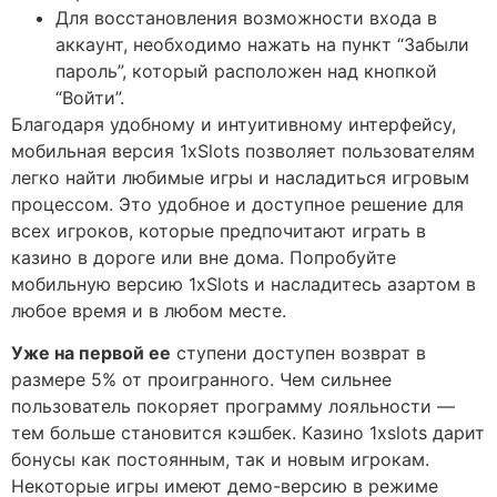
Для восстановления возможности входа в
аккаунт, необходимо нажать на пункт “Забыли
пароль”, который расположен над кнопкой
“Войти”.
Благодаря удобному и интуитивному интерфейсу,
мобильная версия 1xSlots позволяет пользователям
легко найти любимые игры и насладиться игровым
процессом. Это удобное и доступное решение для
всех игроков, которые предпочитают играть в
казино в дороге или вне дома. Попробуйте
мобильную версию 1xSlots и насладитесь азартом в
любое время и в любом месте.
Уже на первой ее
ступени доступен возврат в
размере 5% от проигранного. Чем сильнее
пользователь покоряет программу лояльности —
тем больше становится кэшбек. Казино 1xslots дарит
бонусы как постоянным, так и новым игрокам.
Некоторые игры имеют демо-версию в режиме