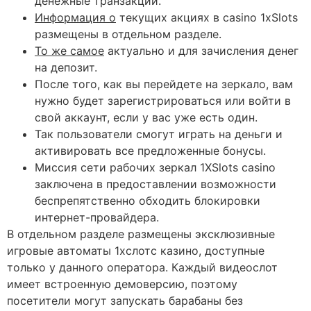
денежные транзакции.
Информация о
текущих акциях в casino 1xSlots
размещены в отдельном разделе.
То же самое
актуально и для зачисления денег
на депозит.
После того, как вы перейдете на зеркало, вам
нужно будет зарегистрироваться или войти в
свой аккаунт, если у вас уже есть один.
Так пользователи смогут играть на деньги и
активировать все предложенные бонусы.
Миссия сети рабочих зеркал 1XSlots casino
заключена в предоставлении возможности
беспрепятственно обходить блокировки
интернет-провайдера.
В отдельном разделе размещены эксклюзивные
игровые автоматы 1хслотс казино, доступные
только у данного оператора. Каждый видеослот
имеет встроенную демоверсию, поэтому
посетители могут запускать барабаны без