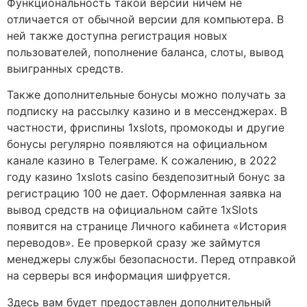
Функциональность такой версии ничем не
отличается от обычной версии для компьютера. В
ней также доступна регистрация новых
пользователей, пополнение баланса, слоты, вывод
выигранных средств.
Также дополнительные бонусы можно получать за
подписку на рассылку казино и в мессенджерах. В
частности, фриспины 1xslots, промокоды и другие
бонусы регулярно появляются на официальном
канале казино в Телеграме. К сожалению, в 2022
году казино 1xslots casino бездепозитный бонус за
регистрацию 100 не дает. Оформленная заявка на
вывод средств на официальном сайте 1xSlots
появится на странице Личного кабинета «История
переводов». Ее проверкой сразу же займутся
менеджеры службы безопасности. Перед отправкой
на серверы вся информация шифруется.
Здесь вам будет предоставлен дополнительный