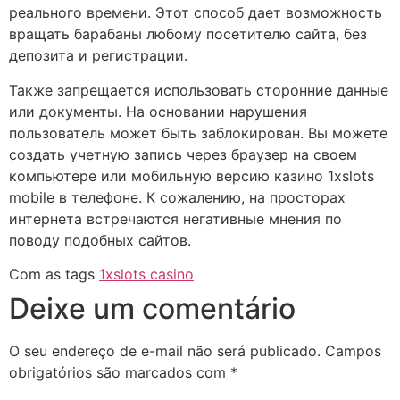
реального времени. Этот способ дает возможность
вращать барабаны любому посетителю сайта, без
депозита и регистрации.
Также запрещается использовать сторонние данные
или документы. На основании нарушения
пользователь может быть заблокирован. Вы можете
создать учетную запись через браузер на своем
компьютере или мобильную версию казино 1xslots
mobile в телефоне. К сожалению, на просторах
интернета встречаются негативные мнения по
поводу подобных сайтов.
Com as tags
1xslots casino
Deixe um comentário
O seu endereço de e-mail não será publicado.
Campos
obrigatórios são marcados com
*