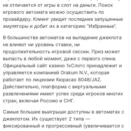
не отличается от игры в слот на деньги. Поиск
игрового автомата можно осуществить по
провайдеру. Клиент увидит последние запущенные
эмуляторы и добит их в категорию “Избранные”.
В большинстве автоматов на выпадение джекпота
не влияют ни уровень ставки, ни
продолжительность игровой сессии. Приз может
выпасть в любой момент, даже с первого спина.
Официальный сайт казино 1хСлотс принадлежит и
управляется компанией Orakum N.V., которая
работает по лицензии Кюрасао 8048/JAZ.
Действительно, платформа с виртуальными
развлечениями имеет успех среди игроков многих
стран, включая Россию и СНГ.
Самые большие выигрыши доступны в автоматах с
джекпотом. Их существует 2 типа —
фиксированный и прогрессивный (увеличивается с