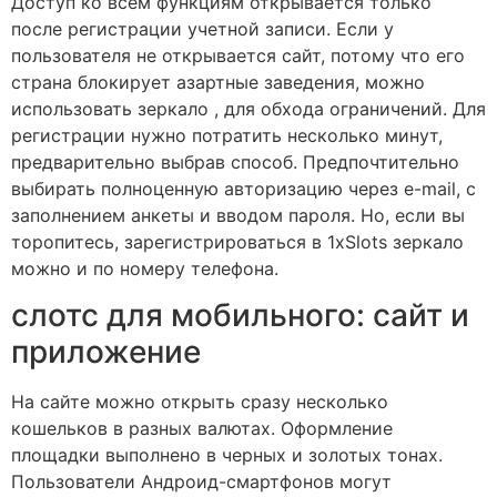
Доступ ко всем функциям открывается только
после регистрации учетной записи. Если у
пользователя не открывается сайт, потому что его
страна блокирует азартные заведения, можно
использовать зеркало , для обхода ограничений. Для
регистрации нужно потратить несколько минут,
предварительно выбрав способ. Предпочтительно
выбирать полноценную авторизацию через e-mail, с
заполнением анкеты и вводом пароля. Но, если вы
торопитесь, зарегистрироваться в 1xSlots зеркало
можно и по номеру телефона.
слотс для мобильного: сайт и
приложение
На сайте можно открыть сразу несколько
кошельков в разных валютах. Оформление
площадки выполнено в черных и золотых тонах.
Пользователи Андроид-смартфонов могут