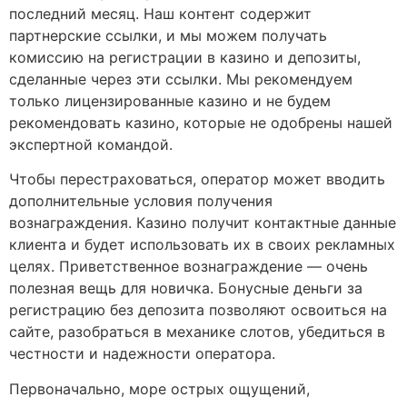
последний месяц. Наш контент содержит
партнерские ссылки, и мы можем получать
комиссию на регистрации в казино и депозиты,
сделанные через эти ссылки. Мы рекомендуем
только лицензированные казино и не будем
рекомендовать казино, которые не одобрены нашей
экспертной командой.
Чтобы перестраховаться, оператор может вводить
дополнительные условия получения
вознаграждения. Казино получит контактные данные
клиента и будет использовать их в своих рекламных
целях. Приветственное вознаграждение — очень
полезная вещь для новичка. Бонусные деньги за
регистрацию без депозита позволяют освоиться на
сайте, разобраться в механике слотов, убедиться в
честности и надежности оператора.
Первоначально, море острых ощущений,