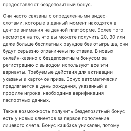
предоставляют бездепозитный бонус.
Они часто связаны с определенными видео-
слотами, которые в данный момент находятся в
центре внимания на данной платформе. Более того,
несмотря на то, что вы можете получить 20, 30 или
даже больше бесплатных раундов без отыгрыша, они
будут серьезно ограничены по ставке. В новых
онлайн-казино с бездепозитным бонусом за
регистрацию с выводом используют все эти
варианты. Требуемые действия для активации
указаны в карточке приза. Бонус автоматически
предлагается в день рождения, указанный в
профиле игрока, необходима верификация
паспортных данных.
Также возможность получить бездепозитный бонус
есть у новых клиентов за первое пополнение
лицевого счета. Бонус кэшбэка уникален, потому