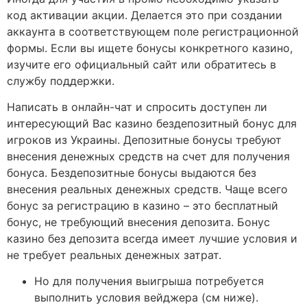
код активации акции. Делается это при создании
аккаунта в соответствующем поле регистрационной
формы. Если вы ищете бонусы конкретного казино,
изучите его официальный сайт или обратитесь в
службу поддержки.
Написать в онлайн-чат и спросить доступен ли
интересующий Вас казино бездепозитный бонус для
игроков из Украины. Депозитные бонусы требуют
внесения денежных средств на счет для получения
бонуса. Бездепозитные бонусы выдаются без
внесения реальных денежных средств. Чаще всего
бонус за регистрацию в казино – это бесплатный
бонус, не требующий внесения депозита. Бонус
казино без депозита всегда имеет лучшие условия и
не требует реальных денежных затрат.
Но для получения выигрыша потребуется
выполнить условия вейджера (см ниже).