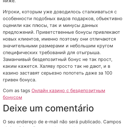
ниже.
Игроки, которым уже доводилось сталкиваться с
особенности подобных видов подарков, объективно
оценили как плюсы, так и минусы данных
предложений. Приветственные бонусы привлекают
новых клиентов, именно поэтому они отличаются
значительными размерами и небольшим кругом
специфических требований для отыгрыша.
Заманчивый бездепозитный бонус не так прост,
каким кажется. Халяву просто так не дают, и в
казино заставят серьезно попотеть даже за 100
гривен бонуса.
Com as tags
Онлайн казино с бездепозитным
бонусом
Deixe um comentário
O seu endereço de e-mail não será publicado.
Campos