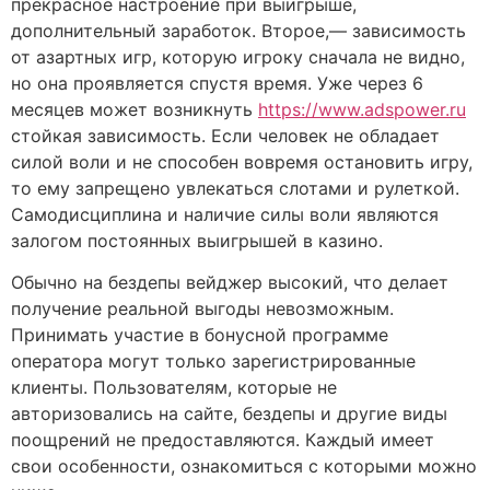
прекрасное настроение при выигрыше,
дополнительный заработок. Второе,— зависимость
от азартных игр, которую игроку сначала не видно,
но она проявляется спустя время. Уже через 6
месяцев может возникнуть
https://www.adspower.ru
стойкая зависимость. Если человек не обладает
силой воли и не способен вовремя остановить игру,
то ему запрещено увлекаться слотами и рулеткой.
Самодисциплина и наличие силы воли являются
залогом постоянных выигрышей в казино.
Обычно на бездепы вейджер высокий, что делает
получение реальной выгоды невозможным.
Принимать участие в бонусной программе
оператора могут только зарегистрированные
клиенты. Пользователям, которые не
авторизовались на сайте, бездепы и другие виды
поощрений не предоставляются. Каждый имеет
свои особенности, ознакомиться с которыми можно