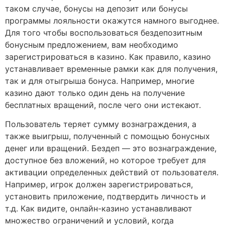
таком случае, бонусы на депозит или бонусы
программы лояльности окажутся намного выгоднее.
Для того чтобы воспользоваться бездепозитным
бонусным предложением, вам необходимо
зарегистрироваться в казино. Как правило, казино
устанавливает временные рамки как для получения,
так и для отыгрыша бонуса. Например, многие
казино дают только один день на получение
бесплатных вращений, после чего они истекают.
Пользователь теряет сумму вознаграждения, а
также выигрыш, полученный с помощью бонусных
денег или вращений. Бездеп — это вознаграждение,
доступное без вложений, но которое требует для
активации определенных действий от пользователя.
Например, игрок должен зарегистрироваться,
установить приложение, подтвердить личность и
т.д. Как видите, онлайн-казино устанавливают
множество ограничений и условий, когда