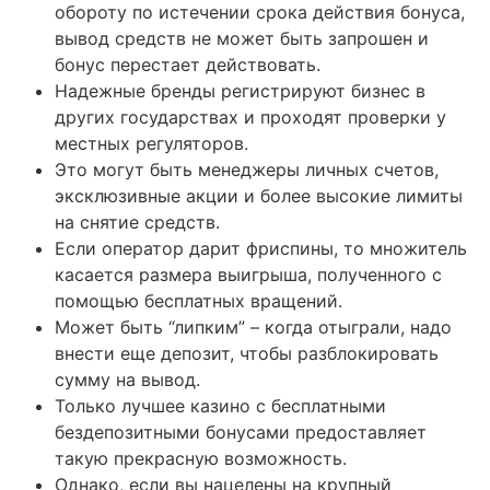
обороту по истечении срока действия бонуса,
вывод средств не может быть запрошен и
бонус перестает действовать.
Надежные бренды регистрируют бизнес в
других государствах и проходят проверки у
местных регуляторов.
Это могут быть менеджеры личных счетов,
эксклюзивные акции и более высокие лимиты
на снятие средств.
Если оператор дарит фриспины, то множитель
касается размера выигрыша, полученного с
помощью бесплатных вращений.
Может быть “липким” – когда отыграли, надо
внести еще депозит, чтобы разблокировать
сумму на вывод.
Только лучшее казино с бесплатными
бездепозитными бонусами предоставляет
такую прекрасную возможность.
Однако, если вы нацелены на крупный