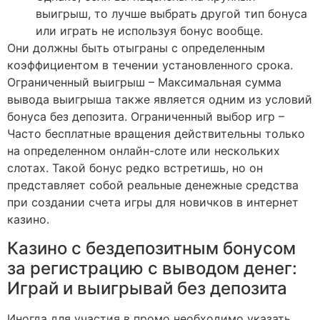
выигрыш, то лучше выбрать другой тип бонуса
или играть не используя бонус вообще.
Они должны быть отыграны с определенным
коэффициентом в течении установленного срока.
Ограниченный выигрыш – Максимальная сумма
вывода выигрыша также является одним из условий
бонуса без депозита. Ограниченный выбор игр –
Часто бесплатные вращения действительны только
на определенном онлайн-слоте или нескольких
слотах. Такой бонус редко встретишь, но он
представляет собой реальные денежные средства
при создании счета игры для новичков в интернет
казино.
Казино с бездепозитным бонусом
за регистрацию с выводом денег:
Играй и выигрывай без депозита
Иногда для участия в промо необходимо указать