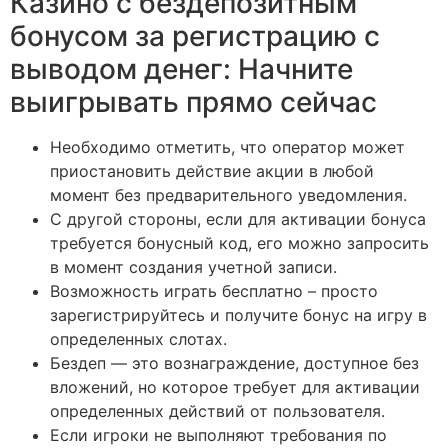
Казино с бездепозитным
бонусом за регистрацию с
выводом денег: Начните
выигрывать прямо сейчас
Необходимо отметить, что оператор может
приостановить действие акции в любой
момент без предварительного уведомления.
С другой стороны, если для активации бонуса
требуется бонусный код, его можно запросить
в момент создания учетной записи.
Возможность играть бесплатно – просто
зарегистрируйтесь и получите бонус на игру в
определенных слотах.
Бездеп — это вознаграждение, доступное без
вложений, но которое требует для активации
определенных действий от пользователя.
Если игроки не выполняют требования по