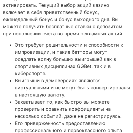
активировать. Текущий выбор акций казино
включает в себя приветственный бонус,
еженедельный бонус и бонус выходного дня. Вы
можете получить бесплатные ставки с депозитом
при пополнении счета во время рекламных акций.
Это требует решительности и способности к
импровизации, и такие бетторы могут
оседлать волну больших выигрышей как в
спортивных дисциплинах GGBet, так и в
киберспорте.
Выигрыши в демоверсиях являются
виртуальными и не могут быть конвертированы
в настоящую валюту.
Захватывает то, как быстро вы можете
проверить и сравнить коэффициенты на
несколько событий, даже не регистрируясь.
Его приверженность предоставлению
профессионального и первоклассного опыта