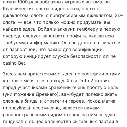
почти 1000 разнообразных игровых автоматов.
Классические слоты, видеослоты, слоты с
джекпотом, слоты с прогрессивным джекпотом, 3D-
слоты — все, что только можно придумать, вы
найдете здесь. Войдя в аккаунт, гемблеру в первую
очередь следует заполнить профиль, указав всю
требуемую информацию. Она не должна отличаться
от паспортной, что важно для верификации,
которую инициирует служба безопасности online
casino Bet.
Здесь вам придется иметь дело с коэффициентами,
которые меняются на ходу. Хотя Dota 2 ставит
перед участниками сражений очень простую цель
(уничтожение Древнего), вам будет полезно знать
сложные билды и стратегии героев. Исход матча
(moneylines), несомненно, является самым
распространенным видом ставок, за ним следуют
гандикап и общее количество сыгранных партий в