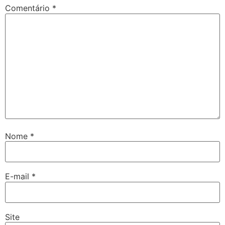
Comentário
*
Nome
*
E-mail
*
Site