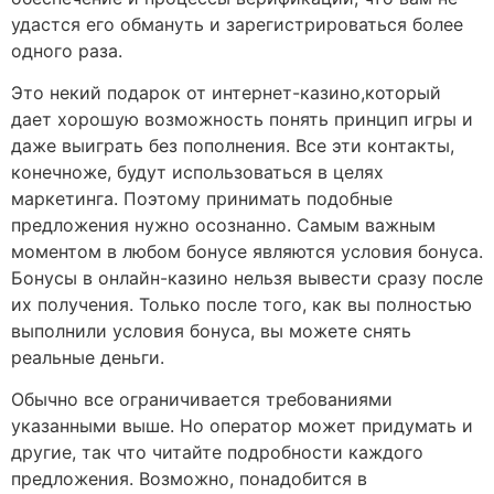
удастся его обмануть и зарегистрироваться более
одного раза.
Это некий подарок от интернет-казино,который
дает хорошую возможность понять принцип игры и
даже выиграть без пополнения. Все эти контакты,
конечноже, будут использоваться в целях
маркетинга. Поэтому принимать подобные
предложения нужно осознанно. Самым важным
моментом в любом бонусе являются условия бонуса.
Бонусы в онлайн-казино нельзя вывести сразу после
их получения. Только после того, как вы полностью
выполнили условия бонуса, вы можете снять
реальные деньги.
Обычно все ограничивается требованиями
указанными выше. Но оператор может придумать и
другие, так что читайте подробности каждого
предложения. Возможно, понадобится в