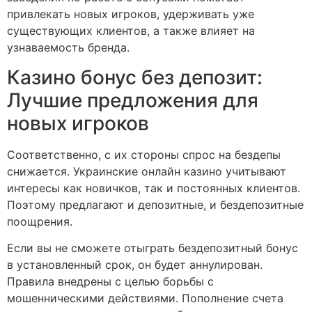
привлекать новых игроков, удерживать уже
существующих клиентов, а также влияет на
узнаваемость бренда.
Казино бонус без депозит:
Лучшие предложения для
новых игроков
Соответственно, с их стороны спрос на бездепы
снижается. Украинские онлайн казино учитывают
интересы как новичков, так и постоянных клиентов.
Поэтому предлагают и депозитные, и бездепозитные
поощрения.
Если вы не сможете отыграть бездепозитный бонус
в установленный срок, он будет аннулирован.
Правила внедрены с целью борьбы с
мошенническими действиями. Пополнение счета