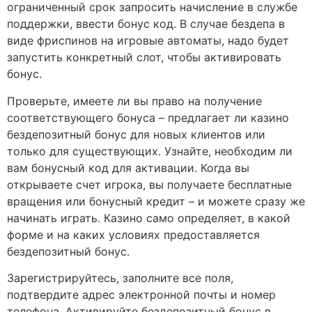
ограниченный срок запросить начисление в службе
поддержки, ввести бонус код. В случае бездепа в
виде фриспинов на игровые автоматы, надо будет
запустить конкретный слот, чтобы активировать
бонус.
Проверьте, имеете ли вы право на получение
соответствующего бонуса – предлагает ли казино
бездепозитный бонус для новых клиентов или
только для существующих. Узнайте, необходим ли
вам бонусный код для активации. Когда вы
открываете счет игрока, вы получаете бесплатные
вращения или бонусный кредит – и можете сразу же
начинать играть. Казино само определяет, в какой
форме и на каких условиях предоставляется
бездепозитный бонус.
Зарегистрируйтесь, заполните все поля,
подтвердите адрес электронной почты и номер
телефона. Активируйте бездепозитный бонус в