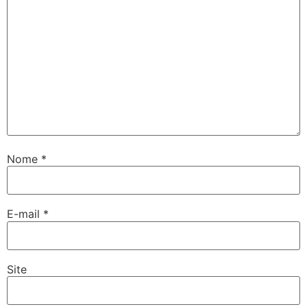
Nome
*
E-mail
*
Site