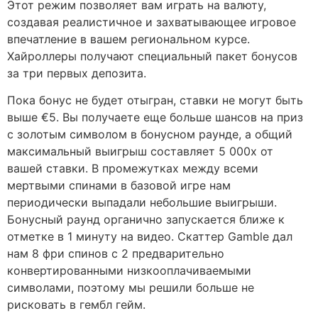
Этот режим позволяет вам играть на валюту,
создавая реалистичное и захватывающее игровое
впечатление в вашем региональном курсе.
Хайроллеры получают специальный пакет бонусов
за три первых депозита.
Пока бонус не будет отыгран, ставки не могут быть
выше €5. Вы получаете еще больше шансов на приз
с золотым символом в бонусном раунде, а общий
максимальный выигрыш составляет 5 000х от
вашей ставки. В промежутках между всеми
мертвыми спинами в базовой игре нам
периодически выпадали небольшие выигрыши.
Бонусный раунд органично запускается ближе к
отметке в 1 минуту на видео. Скаттер Gamble дал
нам 8 фри спинов с 2 предварительно
конвертированными низкооплачиваемыми
символами, поэтому мы решили больше не
рисковать в гембл гейм.