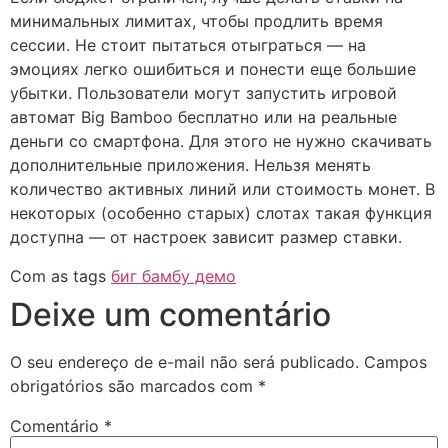
минимальных лимитах, чтобы продлить время
сессии. Не стоит пытаться отыграться — на
эмоциях легко ошибиться и понести еще большие
убытки. Пользователи могут запустить игровой
автомат Big Bamboo бесплатно или на реальные
деньги со смартфона. Для этого не нужно скачивать
дополнительные приложения. Нельзя менять
количество активных линий или стоимость монет. В
некоторых (особенно старых) слотах такая функция
доступна — от настроек зависит размер ставки.
Com as tags
биг бамбу демо
Deixe um comentário
O seu endereço de e-mail não será publicado.
Campos
obrigatórios são marcados com
*
Comentário
*