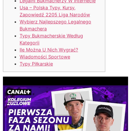
Legalni Bukmacherzy W Internecie
Usa – Polska Typy, Kursy,
Zapowiedź 2205 Liga Narodów
Wybierz Najlepszego Legalnego
Bukmachera
Typy Bukmacherskie Według
Kategorii
Ile Można U Nich Wygrać?
Wiadomości Sportowe
Typy Piłkarskie