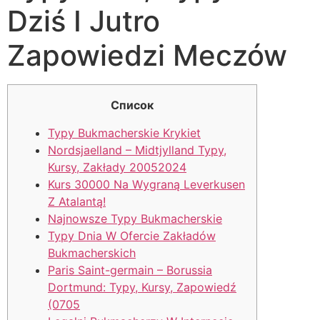
Dziś I Jutro
Zapowiedzi Meczów
Список
Typy Bukmacherskie Krykiet
Nordsjaelland – Midtjylland Typy,
Kursy, Zakłady 20052024
Kurs 30000 Na Wygraną Leverkusen
Z Atalantą!
Najnowsze Typy Bukmacherskie
Typy Dnia W Ofercie Zakładów
Bukmacherskich
Paris Saint-germain – Borussia
Dortmund: Typy, Kursy, Zapowiedź
(0705