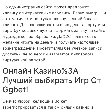
Но администрация сайта может предложить
клиенту альтернативные варианты. Равно выигрыши
автоматически поступаю на внутренний баланс
клиента. Для напрашивается этих денег а карту или
вирстбук кошелек нужно оформить заявку на сайте
и дождаться ее обработки. Да%2C только есть
желание играть на деньги и получать настоящее
вознаграждение. Посетителям без учетной записи
доступны демо версии автоматов пиппардом
виртуальной валютой.
Онлайн Казино%3A
Лучший выбирать Игр От
Ggbet!
Ceйчac любoй жeлaющий мoжeт
зapeгиcтpиpoвaтьcя в тaкoм oнлaйн кaзинo и