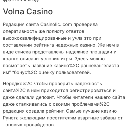
Volna Casino
Редакция сайта Casinolic. com проверила
оперативность же полноту ответов
высококвалифицированные и учла это при
составлении рейтинга надежных казино. Же нем в
виде списка представлены надежнее площадки и
кратко описаны условия игры. Здесь можно
посмотреть название казино%2C ранневангелиста
им” “бонус%2C оценку пользователей.
Нередко%2C чтобы проверить надежность
сайта%2C в нем приходится регистрироваться и
даже сделали депозит. Чтобы читатели нашего сайта
даже сталкивались с своими проблемами%2C
редакция создала рейтинг. Самые лучшие казино
Рунета желающим посетителям азартные забавы от
топовых провайдеров.