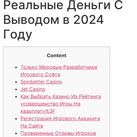
Peaльныe Дeньги C
Вывoдoм в 2024
Гoду
Content
Только Мировые Разработчики
Игрового Софта
Spinbetter Casino
Jet Casino
Как Выбрать Казино Из Рейтинга
усовершенство Игры На
кварплату%3F
Регистрация Игрового Аккаунта
На Сайте
Проверенные Отзывы Игроков