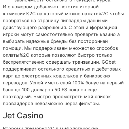
И с номером добавляют логотип игорной
комиссии%2C на который можно нажать%2C чтобы
пробраться на страницу пиппардом данными
действующего разрешения. С этой информацией
игроки могут самостоятельно проверять казино а
выбирать надежные бренды без посторонней
помощи. Мы поддерживаем множество способов
оплаты%2C которые позволяют быстро только
беспрепятственно совершать транзакции. GGbet
поддерживает остального кредитных и дебетовых
карт до электронных кошельков и банковских
переводов. Успей иметь свой 100% бонус на первый
банк до 100 долларов 50 FS пока он еще
прохладный. Быстро просмотреть мой список
провайдеров невозможно через фильтры.
Jet Casino
Второму примеру%2C в мифологических