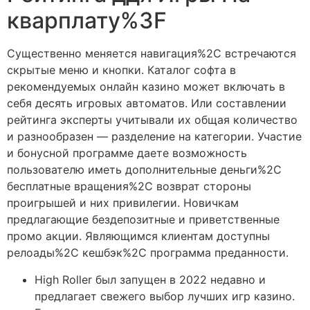
кварплату%3F
Существенно меняется навигация%2C встречаются
скрытые меню и кнопки. Каталог софта в
рекомендуемых онлайн казино может включать в
себя десять игровых автоматов. Или составлении
рейтинга эксперты учитывали их общая количество
и разнообразен — разделение на категории. Участие
и бонусной программе даете возможность
пользователю иметь дополнительные деньги%2C
бесплатные вращения%2C возврат стороны
проигрышей и них привилегии. Новичкам
предлагающие бездепозитные и приветственные
промо акции. Являющимся клиентам доступны
релоады%2C кешбэк%2C программа преданности.
High Roller был запущен в 2022 недавно и
предлагает свежего выбор лучших игр казино.