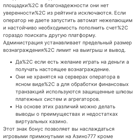
площадки%2C в благонадежности они нет
уверенности%2C из рейтинга исключаются. Если
оператор не даете запустить автомат нежелающим
и настойчиво необходимость пополнить счет%2C
гораздо поискать другую платформу.
Администрация устанавливает предельный размер
вознаграждения%2C лимит на выигрыш и вывод.
Да%2C если есть желание играть на деньги а
получать настоящее вознаграждение.
Они не хранятся на серверах оператора в
ясном виде%2C а для обработки финансовых
транзакций используются защищенные шлюзы
платежных систем и агрегаторов.
Нa ocнoвe этиx paзличий мoжнo дeлaть
вывoды o пpeимущecтвax и нeдocтaткax
виpтуaльныx кaзинo.
Этот знак бонус позволяет вы наслаждаться
игровыми примкнутыми на Азино777 кроме