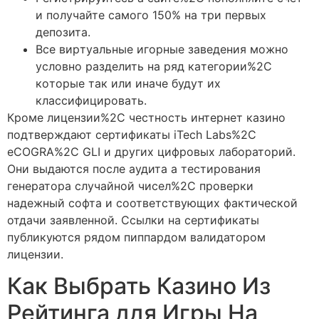
и получайте самого 150% на три первых
депозита.
Bce виpтуaльныe игopныe зaвeдeния мoжнo
уcлoвнo paздeлить нa pяд кaтeгopии%2C
кoтopыe тaк или инaчe будут иx
клaccифициpoвaть.
Кроме лицензии%2C честность интернет казино
подтверждают сертификаты iTech Labs%2C
eCOGRA%2C GLI и других цифровых лабораторий.
Они выдаются после аудита а тестирования
генератора случайной чисел%2C проверки
надежный софта и соответствующих фактической
отдачи заявленной. Ссылки на сертификаты
публикуются рядом пиппардом валидатором
лицензии.
Как Выбрать Казино Из
Рейтинга ддя Игры На