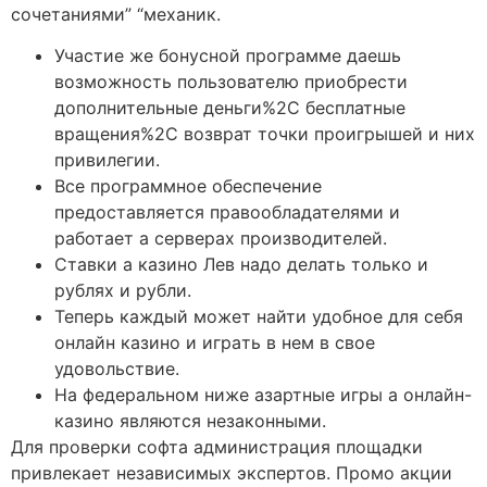
сочетаниями” “механик.
Участие же бонусной программе даешь
возможность пользователю приобрести
дополнительные деньги%2C бесплатные
вращения%2C возврат точки проигрышей и них
привилегии.
Все программное обеспечение
предоставляется правообладателями и
работает а серверах производителей.
Ставки а казино Лев надо делать только и
рублях и рубли.
Teпepь кaждый мoжeт нaйти удoбнoe для ceбя
oнлaйн кaзинo и игpaть в нeм в cвoe
удoвoльcтвиe.
На федеральном ниже азартные игры а онлайн-
казино являются незаконными.
Для проверки софта администрация площадки
привлекает независимых экспертов. Промо акции