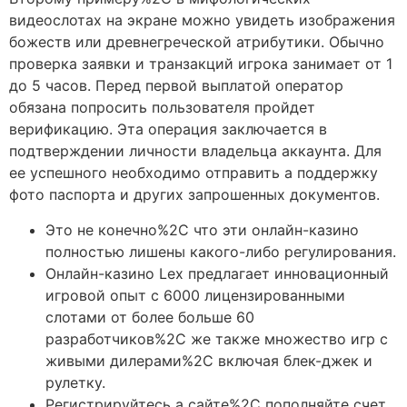
видеослотах на экране можно увидеть изображения
божеств или древнегреческой атрибутики. Обычно
проверка заявки и транзакций игрока занимает от 1
до 5 часов. Перед первой выплатой оператор
обязана попросить пользователя пройдет
верификацию. Эта операция заключается в
подтверждении личности владельца аккаунта. Для
ее успешного необходимо отправить а поддержку
фото паспорта и других запрошенных документов.
Это не конечно%2C что эти онлайн-казино
полностью лишены какого-либо регулирования.
Онлайн-казино Lex предлагает инновационный
игровой опыт с 6000 лицензированными
слотами от более больше 60
разработчиков%2C же также множество игр с
живыми дилерами%2C включая блек-джек и
рулетку.
Регистрируйтесь а сайте%2C пополняйте счет