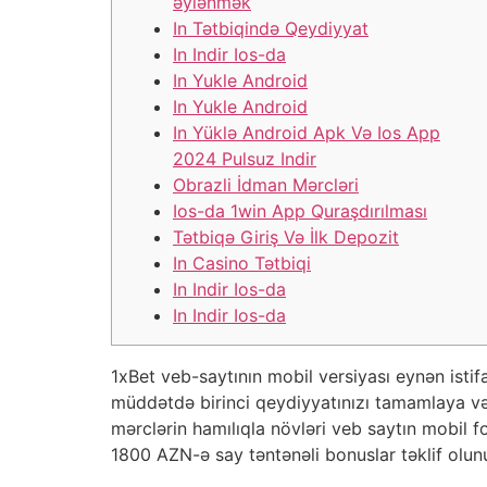
əylənmək
In Tətbiqində Qeydiyyat
In Indir Ios-da
In Yukle Android
In Yukle Android
In Yüklə Android Apk Və Ios App
2024 Pulsuz Indir
Obrazli İdman Mərcləri
Ios-da 1win App Quraşdırılması
Tətbiqə Giriş Və İlk Depozit
In Casino Tətbiqi
In Indir Ios-da
In Indir Ios-da
1xBet veb-saytının mobil versiyası eynən istif
müddətdə birinci qeydiyyatınızı tamamlaya və
mərclərin hamılıqla növləri veb saytın mobil f
1800 AZN-ə say təntənəli bonuslar təklif olunu