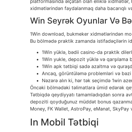
platformasında əlçatan olan elliklə xidmətlər,
xidmətlərindən faydalanmaq daha bacarıqlı v
Win Seyrək Oyunlar Və Bə
1Win download, bukmeker xidmətlərindən mobil
Bu bölmədə praktik zamanda istifadəçilərin i
1Win yüklə, bədii casino-da praktik diler
1Win yukle, depozit yüklə və qarşılama 
1Win apk tətbiqi sadə azaltma və quraşdır
Ancaq, görüntüləmə problemləri və bəzi o
Nəzərə alın ki, hər tək seçimdə 1win a
Öncəki bölmədəki təlimatlara ümid edərək qeyd
Tətbiqdə qeydiyyatı tamamladıqdan sonra avto
depoziti qoyduğunuz müddət bonus qazanmaq şa
Money, FK Wallet, AstroPay, eManat, SkyPay və
In Mobil Tətbiqi