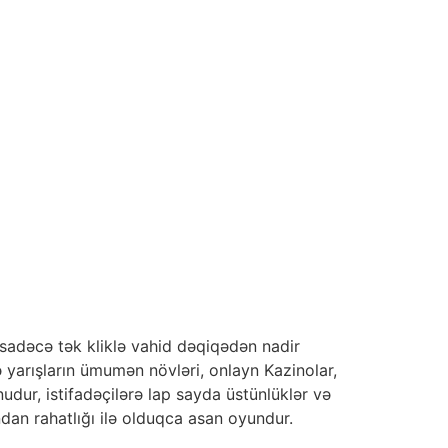
ə sadəcə tək kliklə vahid dəqiqədən nadir
yarışların ümumən növləri, onlayn Kazinolar,
udur, istifadəçilərə lap sayda üstünlüklər və
ndan rahatlığı ilə olduqca asan oyundur.