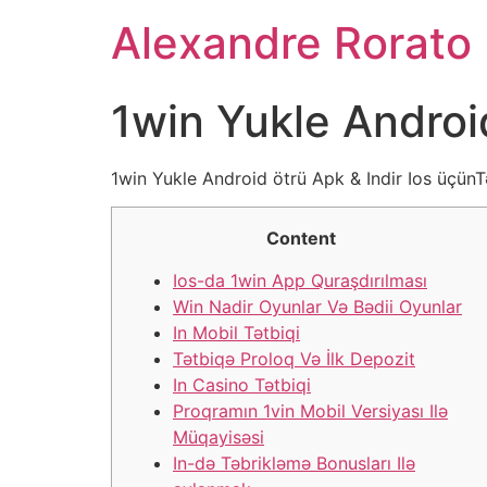
Ir
Alexandre Rorato
para
o
conteúdo
1win Yukle Android
1win Yukle Android ötrü Apk & Indir Ios üçün
T
Content
Ios-da 1win App Quraşdırılması
Win Nadir Oyunlar Və Bədii Oyunlar
In Mobil Tətbiqi
Tətbiqə Proloq Və İlk Depozit
In Casino Tətbiqi
Proqramın 1vin Mobil Versiyası Ilə
Müqayisəsi
In-də Təbrikləmə Bonusları Ilə