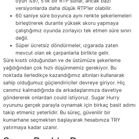
oyun %97, 5’lik bir RTP sunar, ancak bazı
versiyonlarda daha düşük RTP’ler olabilir.
60 saniye süre boyunca aynı renkte şekerlemeleri
birleştirerek durante yüksek skoru yapmaya
çalıştığımız oyunda zorlayıcı tek etmen süre sınırı
değil.
Süper ücretsiz döndürmeler, ızgarada zaten
mevcut olan ek çarpanlarla birlikte gelir.
Süre kısıtlı olduğundan ve de üstümüze şekerleme
yağdığından çok hızlı düşünmemiz gerekiyor. Bu
noktada ilerledikçe kazandığımız altınları kullanarak
sahip olduğumuz güçlendiriciler devreye giriyor. Hiç
canımız kalmadığında da arkadaşlarımıza davetiye
göndererek onlardan could istiyoruz. Sugar Hurry
oyununu gerçek parayla oynamak için birkaç basit adımı
takip etmeniz yeterlidir. Bu süreç, güvenilir bir
kumarhane seçmekten başlayarak hesabınıza TRY
yatırmaya kadar uzanır.