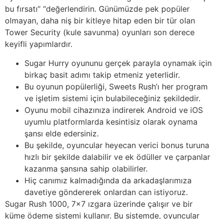
bu fırsatı” “değerlendirin. Günümüzde pek popüler
olmayan, daha niş bir kitleye hitap eden bir tür olan
Tower Security (kule savunma) oyunları son derece
keyifli yapımlardır.
Sugar Hurry oyununu gerçek parayla oynamak için
birkaç basit adımı takip etmeniz yeterlidir.
Bu oyunun popülerliği, Sweets Rush’ı her program
ve işletim sistemi için bulabileceğiniz şekildedir.
Oyunu mobil cihazınıza indirerek Android ve iOS
uyumlu platformlarda kesintisiz olarak oynama
şansı elde edersiniz.
Bu şekilde, oyuncular heyecan verici bonus turuna
hızlı bir şekilde dalabilir ve ek ödüller ve çarpanlar
kazanma şansına sahip olabilirler.
Hiç canımız kalmadığında da arkadaşlarımıza
davetiye göndererek onlardan can istiyoruz.
Sugar Rush 1000, 7×7 ızgara üzerinde çalışır ve bir
küme ödeme sistemi kullanır. Bu sistemde, oyuncular