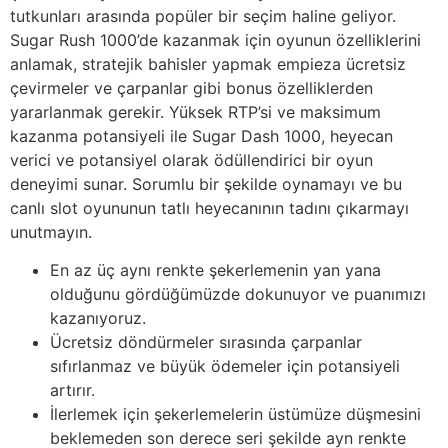
tutkunları arasında popüler bir seçim haline geliyor.
Sugar Rush 1000’de kazanmak için oyunun özelliklerini
anlamak, stratejik bahisler yapmak empieza ücretsiz
çevirmeler ve çarpanlar gibi bonus özelliklerden
yararlanmak gerekir. Yüksek RTP’si ve maksimum
kazanma potansiyeli ile Sugar Dash 1000, heyecan
verici ve potansiyel olarak ödüllendirici bir oyun
deneyimi sunar. Sorumlu bir şekilde oynamayı ve bu
canlı slot oyununun tatlı heyecanının tadını çıkarmayı
unutmayın.
En az üç aynı renkte şekerlemenin yan yana
olduğunu gördüğümüzde dokunuyor ve puanımızı
kazanıyoruz.
Ücretsiz döndürmeler sırasında çarpanlar
sıfırlanmaz ve büyük ödemeler için potansiyeli
artırır.
İlerlemek için şekerlemelerin üstümüze düşmesini
beklemeden son derece seri şekilde ayn renkte