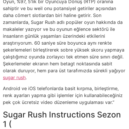
Oyun, %97, 5’lik bir Oyuncuya Dönüş (RTP) oranına
sahiptir ve bu weil onu potansiyel getiriler açısından
daha cömert slotlardan biri haline getirir. Son
zamanlarda, Sugar Rush adlı popüler oyun hakkında da
makaleler yazıyor ve bu oyunun eğlence sektörü ile
insanların günlük yaşamları üzerindeki etkilerini
araştırıyorum. 60 saniye süre boyunca aynı renkte
şekerlemeleri birleştirerek sobre yüksek skoru yapmaya
çalıştığımız oyunda zorlayıcı tek etmen süre sınırı değil.
Şekerlemeler ekranın hem betagt noktasında sabit
olarak duruyor, hem para üst tarafımızda sürekli yağıyor
sugar rush
.
Android ve iOS telefonlarda basit kırpma, birleştirme,
renk ayarları yapma gibi işlemler için kullanabileceğiniz
pek çok ücretsiz video düzenleme uygulaması var.”
Sugar Rush Instructions Sezon
1 (