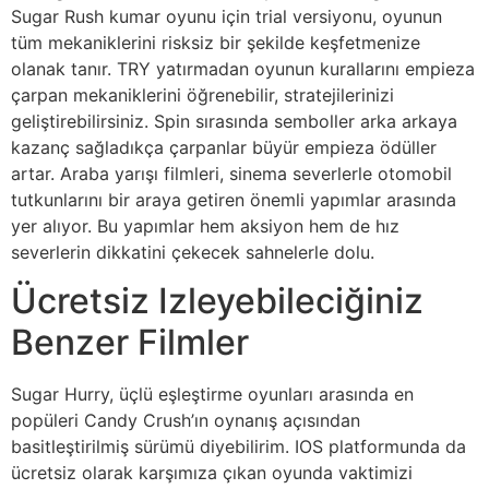
Sugar Rush kumar oyunu için trial versiyonu, oyunun
tüm mekaniklerini risksiz bir şekilde keşfetmenize
olanak tanır. TRY yatırmadan oyunun kurallarını empieza
çarpan mekaniklerini öğrenebilir, stratejilerinizi
geliştirebilirsiniz. Spin sırasında semboller arka arkaya
kazanç sağladıkça çarpanlar büyür empieza ödüller
artar. Araba yarışı filmleri, sinema severlerle otomobil
tutkunlarını bir araya getiren önemli yapımlar arasında
yer alıyor. Bu yapımlar hem aksiyon hem de hız
severlerin dikkatini çekecek sahnelerle dolu.
Ücretsiz Izleyebileciğiniz
Benzer Filmler
Sugar Hurry, üçlü eşleştirme oyunları arasında en
popüleri Candy Crush’ın oynanış açısından
basitleştirilmiş sürümü diyebilirim. IOS platformunda da
ücretsiz olarak karşımıza çıkan oyunda vaktimizi