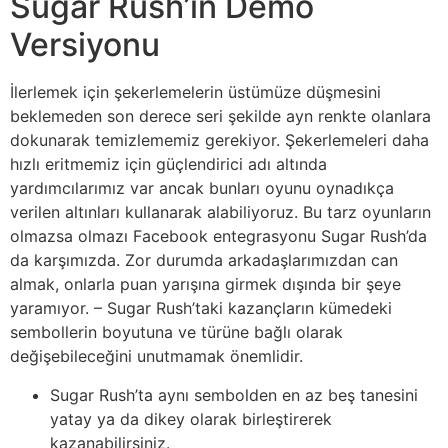
Sugar Rush’ın Demo
Versiyonu
İlerlemek için şekerlemelerin üstümüze düşmesini
beklemeden son derece seri şekilde ayn renkte olanlara
dokunarak temizlememiz gerekiyor. Şekerlemeleri daha
hızlı eritmemiz için güçlendirici adı altında
yardımcılarımız var ancak bunları oyunu oynadıkça
verilen altınları kullanarak alabiliyoruz. Bu tarz oyunların
olmazsa olmazı Facebook entegrasyonu Sugar Rush’da
da karşımızda. Zor durumda arkadaşlarımızdan can
almak, onlarla puan yarışına girmek dışında bir şeye
yaramıyor. – Sugar Rush’taki kazançların kümedeki
sembollerin boyutuna ve türüne bağlı olarak
değişebileceğini unutmamak önemlidir.
Sugar Rush’ta aynı sembolden en az beş tanesini
yatay ya da dikey olarak birleştirerek
kazanabilirsiniz.