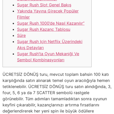
Sugar Rush Slot Genel Bakış
Yakında Yayına Girecek Popüler
Filmler
Sugar Rush 1000’de Nasıl Kazanılır”
Sugar Rush Kazanç Tablosu
Süre
Sugar Rush Için Netflix Üzerindeki
Akış Detayları
Sugar Rush’ta Oyun Mekaniği Ve
Sembol Kombinasyonları
ÜCRETSİZ DÖNÜŞ turu, mevcut toplam bahsin 100 katı
karşılığında satın alınarak temel oyun aracılığıyla hemen
tetiklenebilir. ÜCRETSİZ DÖNÜŞ turu satın alındığında, 3,
four, 5, 6 ya da 7 SCATTER sembolü rastgele
görünebilir. Tüm adımları tamamladıktan sonra oyunun
keyfini çıkarabilir, kazançlarınızı artırma fırsatlarını
değerlendirerek her yeni spin ile büyük ödüllere