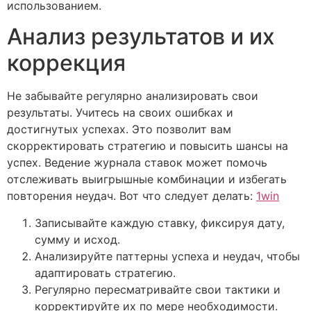
использованием.
Анализ результатов и их
коррекция
Не забывайте регулярно анализировать свои
результаты. Учитесь на своих ошибках и
достигнутых успехах. Это позволит вам
скорректировать стратегию и повысить шансы на
успех. Ведение журнала ставок может помочь
отслеживать выигрышные комбинации и избегать
повторения неудач. Вот что следует делать:
1win
Записывайте каждую ставку, фиксируя дату,
сумму и исход.
Анализируйте паттерны успеха и неудач, чтобы
адаптировать стратегию.
Регулярно пересматривайте свои тактики и
корректируйте их по мере необходимости.