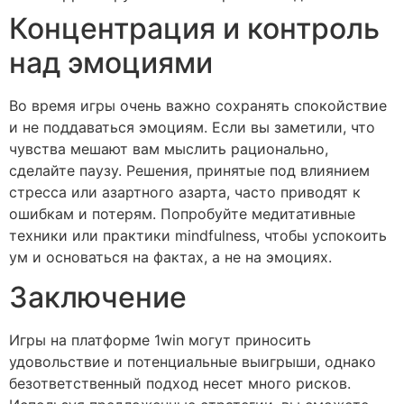
Концентрация и контроль
над эмоциями
Во время игры очень важно сохранять спокойствие
и не поддаваться эмоциям. Если вы заметили, что
чувства мешают вам мыслить рационально,
сделайте паузу. Решения, принятые под влиянием
стресса или азартного азарта, часто приводят к
ошибкам и потерям. Попробуйте медитативные
техники или практики mindfulness, чтобы успокоить
ум и основаться на фактах, а не на эмоциях.
Заключение
Игры на платформе 1win могут приносить
удовольствие и потенциальные выигрыши, однако
безответственный подход несет много рисков.