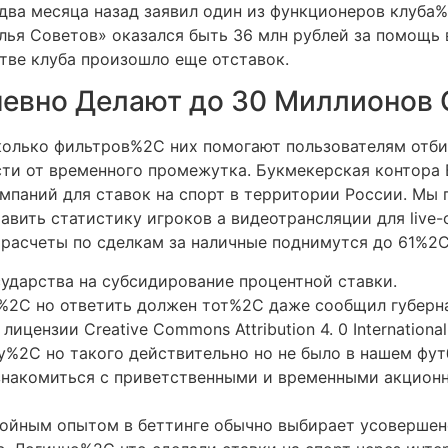
ва месяца назад заявил один из функционеров клуба%
ья Советов» оказался быть 36 млн рублей за помощь в
тве клуба произошло еще отставок.
евно Делают до 30 Миллионов С
сколько фильтров%2C них помогают пользователям отб
сти от временного промежутка. Букмекерская контора
мпаний для ставок на спорт в территории России. Мы 
авить статистику игроков а видеотрансляции для live
 расчеты по сделкам за наличные поднимутся до 61%2C
сударства на субсидирование процентной ставки.
%2C но ответить должен тот%2C даже сообщил губерна
цензии Creative Commons Attribution 4. 0 International
у%2C но такого действительно но не было в нашем фу
ознакомиться с приветственными и временными акцио
ройным опытом в беттинге обычно выбирает усовершен