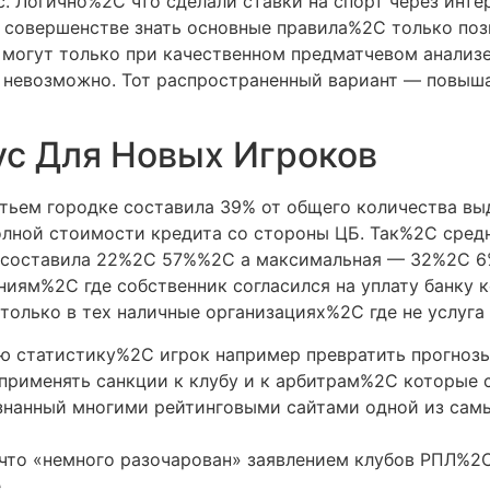
 Логично%2C что сделали ставки на спорт через интер
совершенстве знать основные правила%2C только позв
 могут только при качественном предматчевом анализ
невозможно. Тот распространенный вариант — повыша
с Для Новых Игроков
етьем городке составила 39% от общего количества вы
лной стоимости кредита со стороны ЦБ. Так%2C средн
е составила 22%2C 57%%2C а максимальная — 32%2C 
ниям%2C где собственник согласился на уплату банку 
только в тех наличные организациях%2C где не услуга
ю статистику%2C игрок например превратить прогнозы
рименять санкции к клубу и к арбитрам%2C которые с
знанный многими рейтинговыми сайтами одной из самы
что «немного разочарован» заявлением клубов РПЛ%2C
.