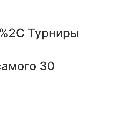
т%2C Турниры
амого 30