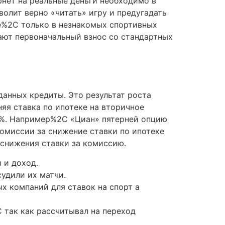
нет на реальные деньги необходимо в
олит верно «читать» игру и предугадать
е%2C только в незнакомых спортивных
ют первоначальный взнос со стандартных
данных кредиты. Это результат роста
яя ставка по ипотеке на вторичное
6%. Например%2C «Циан» пятерней опцию
комиссии за снижение ставки по ипотеке
 снижения ставки за комиссию.
 и доход.
удили их матчи.
х компаний для ставок на спорт а
 так как рассчитывал на переход