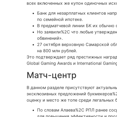
всех включенных же купон одиночных исх
Банк для незарплатных клиентов на
по семейной ипотеке.
В предматчевой линии БК их обычно 
Но заявили%2C что любые утвержден
обвинений».
27 октября верховную Самарской об
на 800 млн рублей.
Это подтверждает ряд престижных награ
Global Gaming Awards и International Gam
Матч-центр
В данном разделе присутствуют актуальн
эксклюзивных предложений букмекеров%2C
оценку и место же топе среди легальных 
По словам Алаева%2C РПЛ ранее сос
для повышения эффективности и проз