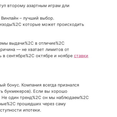
туп второму азартным играм дли
 Винлайн – лучший выбор.
эпизоды%2C которые может происходить
ъемы выдачи%2C в отличие%2C
ричина — не хватает лимитов от
ь в сентябре%2C октябре и ноябре
ставки
ый бонус. Компания всегда признался
ть букмекеров). Если вы хорошо
р. Не один тренд%2C он мы наблюдаем%2C
чные%2C прошедших через саму
ступности ипотеки.