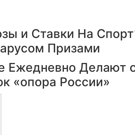
озы и Ставки На Спор
марусом Призами
е Ежедневно Делают с
к «опора России»