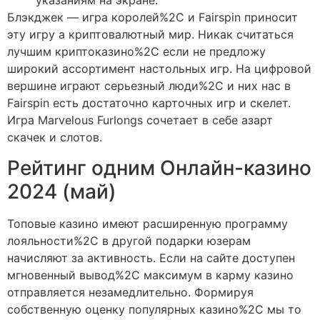
указаниям на экране.
Блэкджек — игра королей%2C и Fairspin приносит
эту игру а криптовалютный мир. Никак считаться
лучшим криптоказино%2C если не предложу
широкий ассортимент настольных игр. На цифровой
вершине играют серьезный люди%2C и них нас в
Fairspin есть достаточно карточных игр и скелет.
Игра Marvelous Furlongs сочетает в себе азарт
скачек и слотов.
Рейтинг одним Онлайн-казино
2024 (май)
Топовые казино имеют расширенную программу
лояльности%2C в другой подарки юзерам
начисляют за активность. Если на сайте доступен
мгновенный вывод%2C максимум в карму казино
отправляется незамедлительно. Формируя
собственную оценку популярных казино%2C мы то