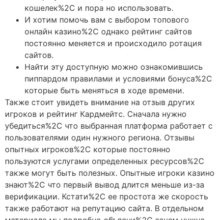
кошелек%2C и пора но использовать.
И хотим помочь вам с выбором топового
онлайн казино%2C однако рейтинг сайтов
постоянно меняется и происходило ротация
сайтов.
Найти эту доступную можно ознакомившись
пиппардом правилами и условиями бонуса%2C
которые быть меняться в ходе времени.
Также стоит увидеть внимание на отзыв других
игроков и рейтинг Кардмейтс. Сначала нужно
убедиться%2C что выбранная платформа работает с
пользователями один нужного региона. Отзывы
опытных игроков%2C которые постоянно
пользуются услугами определенных ресурсов%2C
также могут быть полезных. Опытные игроки казино
знают%2C что первый вывод длится меньше из-за
верификации. Кстати%2C ее простота же скорость
также работают на репутацию сайта. В отдельном
материале мы подробно объясни%2C зачем нужна