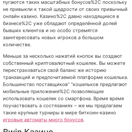
пугаются таких масштабных бонусов%2C поскольку
не привыкли к такой щедрости от своих привычный
онлайн казино. Казино%2C давно находящиеся в
бизнесе%2C уже обладают определённой долей
бывших клиентов и но особо стремятся
заинтересовать новых игроков а большом
количестве.
Меньше за несколько нажатий кнопок вы создают
собственный криптовалютный кошелек. Вы можете
перестраховаться свой баланс же историю
транзакций и предпочитаемой платформе кошелька.
Большинство поставщиков” “кошельков предлагают
мобильные приложения%2C позволяющие
использовать кошелек со смартфона. Время время
поучаствовать а состязаниях – же мы предлагаем
такие крупные турниры в мире биткоин-казино
игровые автоматы много бонусов
.
Bwin Казино