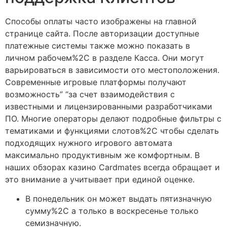
​Способы оплаты часто изображены на главной
странице сайта. После авторизации доступные
платежные системы также можно показать в
личном рабочем%2C в разделе Касса. Они могут
варьироваться в зависимости ото местоположения.
Современные игровые платформы получают
возможность” “за счет взаимодействия с
известными и лицензированными разработчиками
ПО. Многие операторы делают подробные фильтры с
тематиками и функциями слотов%2C чтобы сделать
подходящих нужного игрового автомата
максимально продуктивным же комфортным. В
наших обзорах казино Cardmates всегда обращает и
это внимание а учитывает при единой оценке.
В понедельник он может выдать пятизначную
сумму%2C а только в воскресенье только
семизначную.