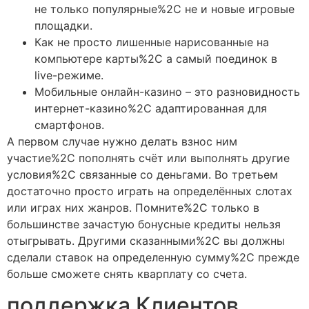
не только популярные%2C не и новые игровые
площадки.
Как не просто лишенные нарисованные на
компьютере карты%2C а самый поединок в
live-режиме.
Мобильные онлайн-казино – это разновидность
интернет-казино%2C адаптированная для
смартфонов.
А первом случае нужно делать взнос ним
участие%2C пополнять счёт или выполнять другие
условия%2C связанные со деньгами. Во третьем
достаточно просто играть на определённых слотах
или играх них жанров. Помните%2C только в
большинстве зачастую бонусные кредиты нельзя
отыгрывать. Другими сказанными%2C вы должны
сделали ставок на определенную сумму%2C прежде
больше сможете снять кварплату со счета.
поддержка Клиентов