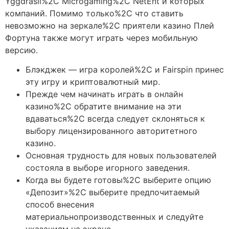
Yggdrasil%2C Microgaming%2C NetEnt и которых
компаний. Помимо только%2C что ставить
невозможно на зеркале%2C приятели казино Плей
Фортуна также могут играть через мобильную
версию.
Блэкджек — игра королей%2C и Fairspin принес
эту игру и криптовалютный мир.
Прежде чем начинать играть в онлайн
казино%2C обратите внимание на эти
вдаваться%2C всегда следует склоняться к
выбору лицензированного авторитетного
казино.
Основная трудность для новых пользователей
состояла в выборе игорного заведения.
Когда вы будете готовы%2C выберите опцию
«Депозит»%2C выберите предпочитаемый
способ внесения
материальнопроизводственных и следуйте