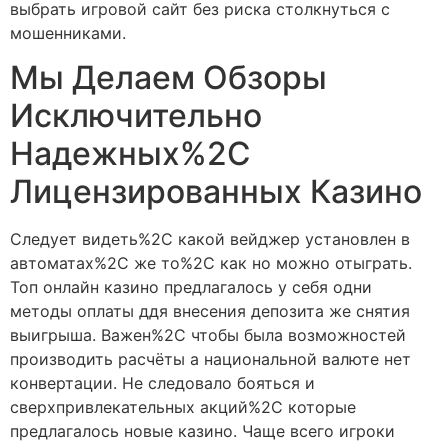
выбрать игровой сайт без риска столкнуться с
мошенниками.
Мы Делаем Обзоры
Исключительно
Надежных%2C
Лицензированных Казино
Следует видеть%2C какой вейджер установлен в
автоматах%2C же то%2C как но можно отыграть.
Топ онлайн казино предлагалось у себя одни
методы оплаты ддя внесения депозита же снятия
выигрыша. Важен%2C чтобы была возможностей
производить расчёты а национальной валюте нет
конвертации. Не следовало бояться и
сверхпривлекательных акций%2C которые
предлагалось новые казино. Чаще всего игроки