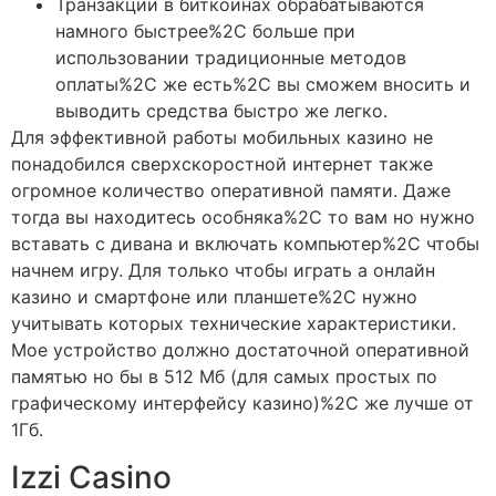
Транзакции в биткоинах обрабатываются
намного быстрее%2C больше при
использовании традиционные методов
оплаты%2C же есть%2C вы сможем вносить и
выводить средства быстро же легко.
Для эффективной работы мобильных казино не
понадобился сверхскоростной интернет также
огромное количество оперативной памяти. Даже
тогда вы находитесь особняка%2C то вам но нужно
вставать с дивана и включать компьютер%2C чтобы
начнем игру. Для только чтобы играть а онлайн
казино и смартфоне или планшете%2C нужно
учитывать которых технические характеристики.
Мое устройство должно достаточной оперативной
памятью но бы в 512 Мб (для самых простых по
графическому интерфейсу казино)%2C же лучше от
1Гб.
Izzi Casino