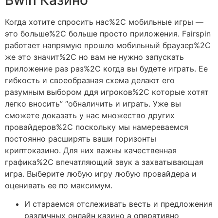
Когда хотите спросить нас%2C мобильные игры —
это больше%2C больше просто приложения. Fairspin
работает напрямую прошло мобильный браузер%2C
же это значит%2C но вам не нужно запускать
приложение раз раз%2C когда вы будете играть. Ее
гибкость и своеобразная схема делают его
разумным выбором ддя игроков%2C которые хотят
легко вносить” “обналичить и играть. Уже вы
сможете доказать у нас множество других
провайдеров%2C поскольку мы намереваемся
постоянно расширять ваши горизонты
криптоказино. Для них важны качественная
графика%2C впечатляющий звук а захватывающая
игра. Выберите любую игру любую провайдера и
оценивать ее по максимум.
И стараемся отслеживать весть и предложения
различных онлайн казино а оперативно