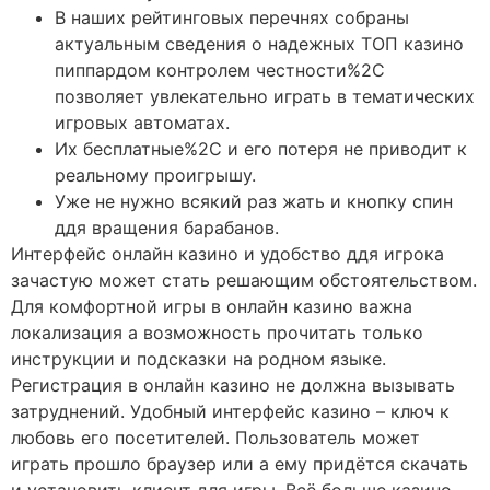
В наших рейтинговых перечнях собраны
актуальным сведения о надежных ТОП казино
пиппардом контролем честности%2C
позволяет увлекательно играть в тематических
игровых автоматах.
Их бесплатные%2C и его потеря не приводит к
реальному проигрышу.
Уже не нужно всякий раз жать и кнопку спин
ддя вращения барабанов.
Интерфейс онлайн казино и удобство ддя игрока
зачастую может стать решающим обстоятельством.
Для комфортной игры в онлайн казино важна
локализация а возможность прочитать только
инструкции и подсказки на родном языке.
Регистрация в онлайн казино не должна вызывать
затруднений. Удобный интерфейс казино – ключ к
любовь его посетителей. Пользователь может
играть прошло браузер или а ему придётся скачать