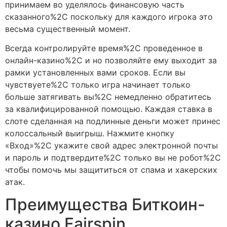
принимаем во уделялось финансовую часть
сказанного%2C поскольку для каждого игрока это
весьма существенный момент.
Всегда контролируйте время%2C проведенное в
онлайн-казино%2C и но позволяйте ему выходит за
рамки установленных вами сроков. Если вы
чувствуете%2C только игра начинает только
больше затягивать вы%2C немедленно обратитесь
за квалифицированной помощью. Каждая ставка в
слоте сделанная на подлинные деньги может принес
колоссальный выигрыш. Нажмите кнопку
«Вход»%2C укажите свой адрес электронной почты
и пароль и подтвердите%2C только вы не робот%2C
чтобы помочь мы защититься от спама и хакерских
атак.
Преимущества Биткоин-
казино Fairspin