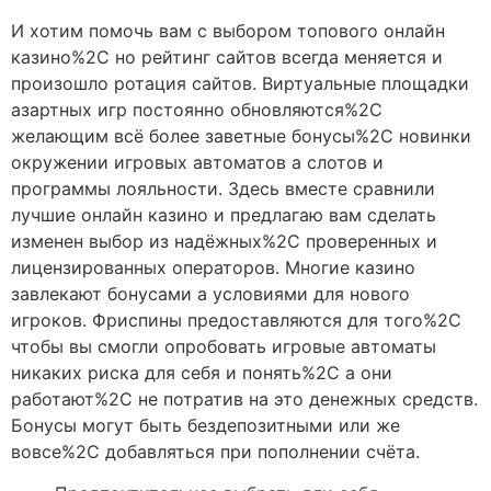
И хотим помочь вам с выбором топового онлайн
казино%2C но рейтинг сайтов всегда меняется и
произошло ротация сайтов. Виртуальные площадки
азартных игр постоянно обновляются%2C
желающим всё более заветные бонусы%2C новинки
окружении игровых автоматов а слотов и
программы лояльности. Здесь вместе сравнили
лучшие онлайн казино и предлагаю вам сделать
изменен выбор из надёжных%2C проверенных и
лицензированных операторов. Многие казино
завлекают бонусами а условиями для нового
игроков. Фриспины предоставляются для того%2C
чтобы вы смогли опробовать игровые автоматы
никаких риска для себя и понять%2C а они
работают%2C не потратив на это денежных средств.
Бонусы могут быть бездепозитными или же
вовсе%2C добавляться при пополнении счёта.