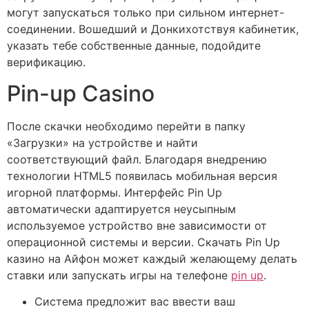
могут запускаться только при сильном интернет-
соединении. Вошедший и Донкихотствуя кабинетик,
указать тебе собственные данные, подойдите
верификацию.
Pin-up Casino
После скачки необходимо перейти в папку
«Загрузки» на устройстве и найти
соответствующий файл. Благодаря внедрению
технологии HTML5 появилась мобильная версия
игорной платформы. Интерфейс Pin Up
автоматически адаптируется неусыпным
используемое устройство вне зависимости от
операционной системы и версии. Скачать Pin Up
казино на Айфон может каждый желающему делать
ставки или запускать игры на телефоне
pin up
.
Система предложит вас ввести ваш