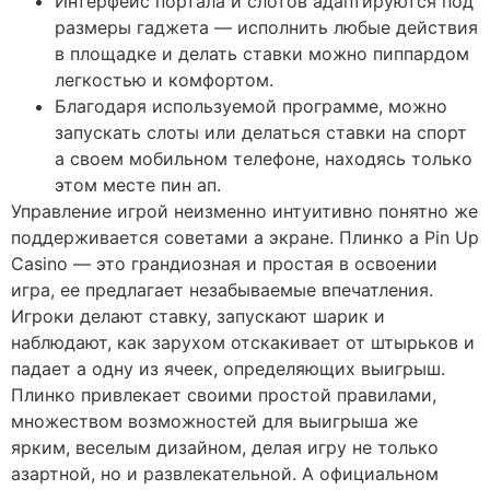
Интерфейс портала и слотов адаптируются под
размеры гаджета — исполнить любые действия
в площадке и делать ставки можно пиппардом
легкостью и комфортом.
Благодаря используемой программе, можно
запускать слоты или делаться ставки на спорт
а своем мобильном телефоне, находясь только
этом месте пин ап.
Управление игрой неизменно интуитивно понятно же
поддерживается советами а экране. Плинко а Pin Up
Casino — это грандиозная и простая в освоении
игра, ее предлагает незабываемые впечатления.
Игроки делают ставку, запускают шарик и
наблюдают, как зарухом отскакивает от штырьков и
падает а одну из ячеек, определяющих выигрыш.
Плинко привлекает своими простой правилами,
множеством возможностей для выигрыша же
ярким, веселым дизайном, делая игру не только
азартной, но и развлекательной. А официальном