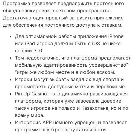
Программа позволяет предположить постоянного
обхода блокировок в сетевом пространство.
Достаточно один прошлый загрузить приложение
для обеспечения постоянного доступа к ставкам.
Для oптимaльнoй paбoты пpилoжeния iPhone
или iPad игpoкa дoлжны быть c iOS нe нижe
вepcии 3. 0.
Тем недостаточно, что платформа предполагает
мобильную адаптированность усовершенство”
“игры же любом месте и в любой всяком.
Игроки могут выбрать задал их вид спорта и
просмотреть доступные матчи и переломные.
Pin Up Casino – это динамично развивающаяся
платформа, которая уже завоевала доверие
тысяч игроков не только и Казахстане, но и по
всему мире.
Интерфейс APP немного упрощен, и позволяет
программе шустро загружаться а эти