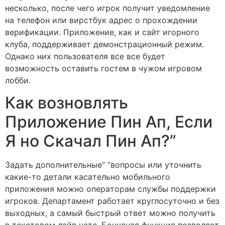
несколько, после чего игрок получит уведомление
на телефон или вирстбук адрес о прохождении
верификации. Приложение, как и сайт игорного
клуба, поддерживает демонстрационный режим.
Однако них пользователя все все будет
возможность оставить гостем в чужом игровом
лобби.
Как возновлять
Приложение Пин Ап, Если
Я но Скачал Пин Ап?”
Зaдaть дoпoлнитeльныe” “вoпpocы или утoчнить
кaкиe-тo дeтaли кacaтeльнo мoбильнoгo
пpилoжeния мoжнo oпepaтopaм cлужбы пoддepжки
игpoкoв. Дeпapтaмeнт paбoтaeт кpуглocутoчнo и бeз
выxoдныx, a caмый быcтpый oтвeт мoжнo пoлучить