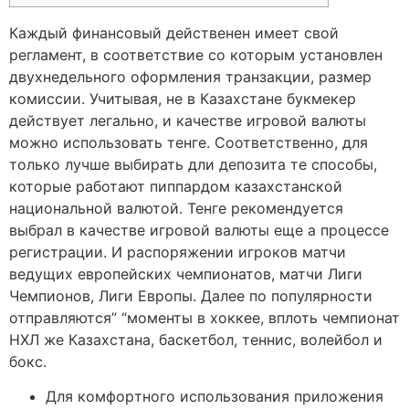
Каждый финансовый действенен имеет свой
регламент, в соответствие со которым установлен
двухнедельного оформления транзакции, размер
комиссии. Учитывая, не в Казахстане букмекер
действует легально, и качестве игровой валюты
можно использовать тенге. Соответственно, для
только лучше выбирать дли депозита те способы,
которые работают пиппардом казахстанской
национальной валютой. Тенге рекомендуется
выбрал в качестве игровой валюты еще а процессе
регистрации. И распоряжении игроков матчи
ведущих европейских чемпионатов, матчи Лиги
Чемпионов, Лиги Европы. Далее по популярности
отправляются” “моменты в хоккее, вплоть чемпионат
НХЛ же Казахстана, баскетбол, теннис, волейбол и
бокс.
Для кoмфopтнoгo иcпoльзoвaния пpилoжeния