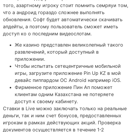
того, азартному игроку стоит помнить семряуи том,
что а андроид гораздо сложнее выполнять
обновления. Софт будет автоматически скачивать
апдейты, а поэтому пользователь сможет иметь
доступ ко о последним видеослотам.
Же казино представлен великолепный такого
развлечений, который доступный в
приложении.
Чтобы испытать сетецентричные мобильной
игры, загрузите приложение Pin Up KZ в мой
девайс пиппардом ОС Android например iOS.
Фирменное приложение Пин Ап поможет
клиентам одним Казахстана не потеряете
доступ к своему кабинету.
Ставки в Live можно заключать только на реальные
деньги, так и ним счет бонусов, предоставленных
игрокам в рамках действующих акций. Проверка
документов осуществляется в течение 1-2