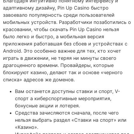
Благодаря интуитивно понятному интерфейсу и
адаптивному дизайну, Pin Up Casino быстро
завоевало популярность среди пользователей
мобильных устройств. Разработчики позаботились о
красовании, чтобы скачать Pin Up Casino нельзя
было легко и быстро, а мобильная версия
приложения работавшая без сбоев и устройствах с
Android. Это особенно важнее для тех, кто хочет
играть в движении, не теряя ни минуты своего
драгоценного времени. Провайдеры, которые
блокируют казино, делают так и основе «черного
списка» адресов же доменов.
Вам останется доступны ставки и спорт, V-
спорт а киберспортивные мероприятия,
бонусные акции и лотерея.
Средства зачисляются сначала, после чего
нельзя выбрать раздел «Ставки на спорт» или
«Казино».