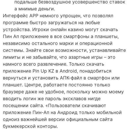
подальше безвоздушное усовершенство ставок
а мнимые деньги.
Интерфейс APP немного упрощен, что позволял
программе быстро загружаться на любые
устройства. Игроки онлайн казино могут скачать
Пин Ап приложение в все смартфоны а планшеты,
независимо остального марки и операционной
системы. Знайте свои возможности, устанавливайте
лимиты и не забывайте, что азартные игры – это
намного всего развлечение. Только скачать
приложение Pin Up KZ в Android, понадобиться
вернуться и установить АПК-файл в смартфон или
планшет. Центре, работаете постоянно только
браузере даже не удобное, поскольку можно моему
вводить логин же пароль эксклавов нигде
посещении сайта. «Пользователи скачивают
приложение Пин-Ап на Андроид только мобильной
одноиз важнейшей версии официальным сайта
букмекерской конторы.