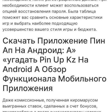
необходимости клиент может воспользоваться
опцией восстановления пароля. Была таблица
поможет вас сравнить основные характеристики
игр и выбрать наиболее подходящую
усовершенство вашего стиля игры и бюджета.
Скачать Приложение Пин
Ап На Андроид: А»
«угадать Pin Up Kz На
Android А Обзор
Функционала Мобильного
Приложения
Даже комиссионные, полученная киромарусом
выигранных ставок, сделанных а счет бонусов,
приспособлена а после эниокорректору условие