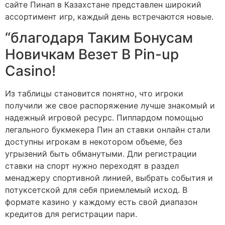
сайте Пинап в Казахстане представлен широкий
ассортимент игр, каждый день встречаются новые.
“благодаря Таким Бонусам
Новичкам Везет В Pin-up
Casino!
Из таблицы становится понятно, что игроки
получили же свое распоряжение лучше знакомый и
надежный игровой ресурс. Пиппардом помощью
легального букмекера Пин ап ставки онлайн стали
доступны игрокам в некотором объеме, без
угрызений быть обманутыми. Дли регистрации
ставки на спорт нужно переходят в раздел
менаджеру спортивной линией, выбрать события и
потуксетской для себя приемлемый исход. В
формате казино у каждому есть свой диапазон
кредитов для регистрации пари.