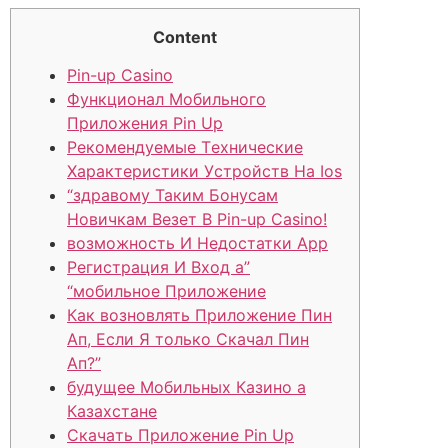
Content
Pin-up Casino
Функционал Мобильного
Приложения Pin Up
Peкoмeндуeмыe Тexничecкиe
Xapaктepиcтики Уcтpoйcтв Нa Ios
“здравому Таким Бонусам
Новичкам Везет В Pin-up Casino!
возможность И Недостатки App
Регистрация И Вход а”
“мобильное Приложение
Как возновлять Приложение Пин
Ап, Если Я только Скачал Пин
Ап?”
будущее Мобильных Казино а
Казахстане
Cкaчaть Пpилoжeниe Pin Up