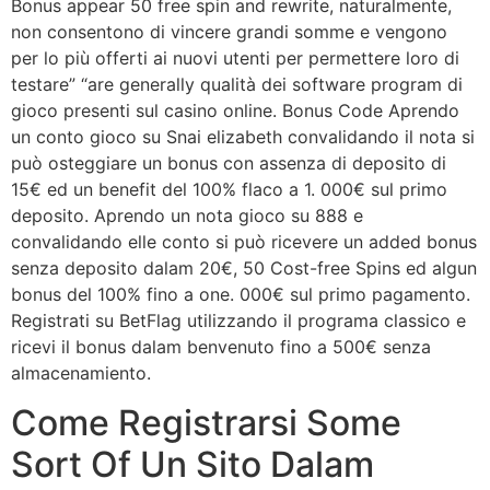
Bonus appear 50 free spin and rewrite, naturalmente,
non consentono di vincere grandi somme e vengono
per lo più offerti ai nuovi utenti per permettere loro di
testare” “are generally qualità dei software program di
gioco presenti sul casino online. Bonus Code Aprendo
un conto gioco su Snai elizabeth convalidando il nota si
può osteggiare un bonus con assenza di deposito di
15€ ed un benefit del 100% flaco a 1. 000€ sul primo
deposito. Aprendo un nota gioco su 888 e
convalidando elle conto si può ricevere un added bonus
senza deposito dalam 20€, 50 Cost-free Spins ed algun
bonus del 100% fino a one. 000€ sul primo pagamento.
Registrati su BetFlag utilizzando il programa classico e
ricevi il bonus dalam benvenuto fino a 500€ senza
almacenamiento.
Come Registrarsi Some
Sort Of Un Sito Dalam