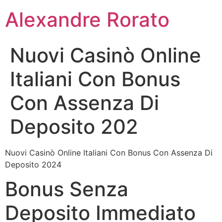
Ir
Alexandre Rorato
para
o
conteúdo
Nuovi Casinò Online
Italiani Con Bonus
Con Assenza Di
Deposito 202
Nuovi Casinò Online Italiani Con Bonus Con Assenza Di
Deposito 2024
Bonus Senza
Deposito Immediato