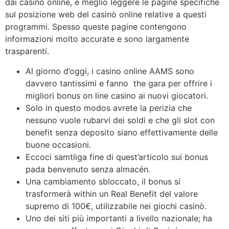
dai casinò online, è meglio leggere le pagine specifiche
sul posizione web del casinò online relative a questi
programmi. Spesso queste pagine contengono
informazioni molto accurate e sono largamente
trasparenti.
Al giorno d’oggi, i casino online AAMS sono
davvero tantissimi e fanno the gara per offrire i
migliori bonus on line casino ai nuovi giocatori.
Solo in questo modos avrete la perizia che
nessuno vuole rubarvi dei soldi e che gli slot con
benefit senza deposito siano effettivamente delle
buone occasioni.
Eccoci samtliga fine di quest’articolo sui bonus
pada benvenuto senza almacén.
Una cambiamento sbloccato, il bonus si
trasformerà within un Real Benefit del valore
supremo di 100€, utilizzabile nei giochi casinò.
Uno dei siti più importanti a livello nazionale; ha