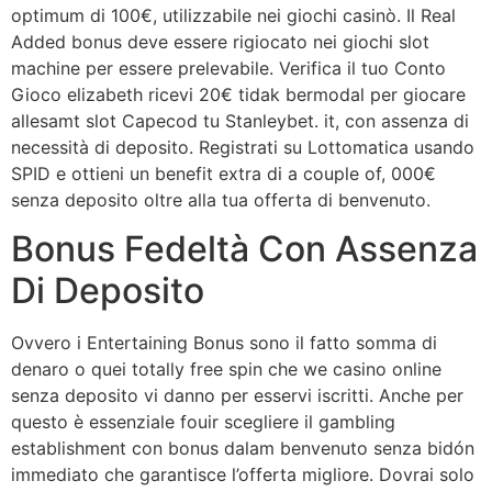
optimum di 100€, utilizzabile nei giochi casinò. Il Real
Added bonus deve essere rigiocato nei giochi slot
machine per essere prelevabile. Verifica il tuo Conto
Gioco elizabeth ricevi 20€ tidak bermodal per giocare
allesamt slot Capecod tu Stanleybet. it, con assenza di
necessità di deposito. Registrati su Lottomatica usando
SPID e ottieni un benefit extra di a couple of, 000€
senza deposito oltre alla tua offerta di benvenuto.
Bonus Fedeltà Con Assenza
Di Deposito
Ovvero i Entertaining Bonus sono il fatto somma di
denaro o quei totally free spin che we casino online
senza deposito vi danno per esservi iscritti. Anche per
questo è essenziale fouir scegliere il gambling
establishment con bonus dalam benvenuto senza bidón
immediato che garantisce l’offerta migliore. Dovrai solo