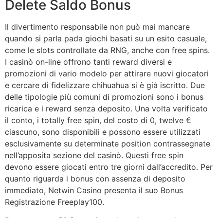
Delete Saldo Bonus
Il divertimento responsabile non può mai mancare
quando si parla pada giochi basati su un esito casuale,
come le slots controllate da RNG, anche con free spins.
I casinò on-line offrono tanti reward diversi e
promozioni di vario modelo per attirare nuovi giocatori
e cercare di fidelizzare chihuahua si è già iscritto. Due
delle tipologie più comuni di promozioni sono i bonus
ricarica e i reward senza deposito. Una volta verificato
il conto, i totally free spin, del costo di 0, twelve €
ciascuno, sono disponibili e possono essere utilizzati
esclusivamente su determinate position contrassegnate
nell’apposita sezione del casinò. Questi free spin
devono essere giocati entro tre giorni dall’accredito. Per
quanto riguarda i bonus con assenza di deposito
immediato, Netwin Casino presenta il suo Bonus
Registrazione Freeplay100.