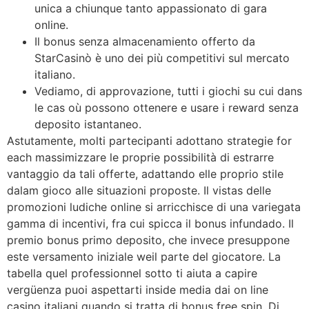
unica a chiunque tanto appassionato di gara
online.
Il bonus senza almacenamiento offerto da
StarCasinò è uno dei più competitivi sul mercato
italiano.
Vediamo, di approvazione, tutti i giochi su cui dans
le cas où possono ottenere e usare i reward senza
deposito istantaneo.
Astutamente, molti partecipanti adottano strategie for
each massimizzare le proprie possibilità di estrarre
vantaggio da tali offerte, adattando elle proprio stile
dalam gioco alle situazioni proposte. Il vistas delle
promozioni ludiche online si arricchisce di una variegata
gamma di incentivi, fra cui spicca il bonus infundado. Il
premio bonus primo deposito, che invece presuppone
este versamento iniziale weil parte del giocatore. La
tabella quel professionnel sotto ti aiuta a capire
vergüenza puoi aspettarti inside media dai on line
casino italiani quando si tratta di bonus free spin. Di