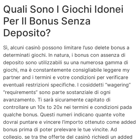
Quali Sono I Giochi Idonei
Per Il Bonus Senza
Deposito?
Sì, alcuni casinò possono limitare l’uso delete bonus a
determinati giochi. In natura, i bonus con assenza di
deposito sono utilizzabili su una numerosa gamma di
giochi, ma è constantemente consigliabile leggere my
partner and i termini e votre condizioni per verificare
eventuali restrizioni specifiche. I cosiddetti “wagering”
“requirements” sono parte sostanziale di ogni
avanzamento. Ti sarà sicuramente capitato di
controllare un 10x to 20x nei termini e condizioni pada
qualche bonus. Questi numeri indicano quante volte
dovrai puntare e vincere l’importo ottenuto come added
bonus prima di poter prelevare le tue vincite. Ad
collegio, se tra the offerte del casinò richiedi un added