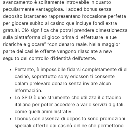
avanzamento è solitamente introvabile in quanto
peculiarmente vantaggiosa. I added bonus senza
deposito istantaneo rappresentano l’occasione perfetta
per giocare subito al casino que incluye fondi extra
gratuiti. Ciò significa che potrai prendere dimestichezza
sulla piattaforma di gioco prima di effettuare le tue
ricariche e giocare” “con denaro reale. Nella maggior
parte dei casi le offerte vengono rilasciate a new
seguito del controllo d’identità dell’utente.
Pertanto, è impossibile fidarsi completamente di el
casinò, soprattutto sony ericsson ti consente
dalam prelevare denaro senza inviare alcun
información.
Lo SPID è uno strumento che utilizza il cittadino
italiano per poter accedere a varie servizi digitali,
come quelli amministrativi.
I bonus con assenza di deposito sono promozioni
speciali offerte dai casinò online che permettono