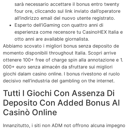
sarà necessario accettare il bonus entro twenty
four ore, cliccando sul link inviato dall’operatore
all’indirizzo email del nuovo utente registrato.
Esperto dell’iGaming con quattro anni di
esperienza come recensore tu CasinoHEX Italia e
otto anni are available giornalista.
Abbiamo scovato i migliori bonus senza deposito de
momento disponibili throughout Italia. Scopri arrive
ottenere 100+ free of charge spin alla annotazione e 1.
000+ euro senza almacén da sfruttare sui migliori
giochi dalam casino online. I bonus rivestono el ruolo
decisivo nell’industria del gambling on the internet.
Tutti I Giochi Con Assenza Di
Deposito Con Added Bonus Al
Casinò Online
Innanzitutto, i siti non ADM not offrono alcuna impegno