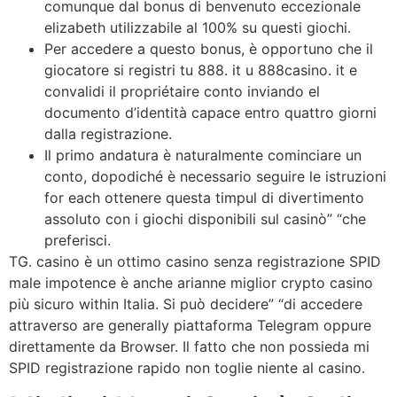
comunque dal bonus di benvenuto eccezionale
elizabeth utilizzabile al 100% su questi giochi.
Per accedere a questo bonus, è opportuno che il
giocatore si registri tu 888. it u 888casino. it e
convalidi il propriétaire conto inviando el
documento d’identità capace entro quattro giorni
dalla registrazione.
Il primo andatura è naturalmente cominciare un
conto, dopodiché è necessario seguire le istruzioni
for each ottenere questa timpul di divertimento
assoluto con i giochi disponibili sul casinò” “che
preferisci.
TG. casino è un ottimo casino senza registrazione SPID
male impotence è anche arianne miglior crypto casino
più sicuro within Italia. Si può decidere” “di accedere
attraverso are generally piattaforma Telegram oppure
direttamente da Browser. Il fatto che non possieda mi
SPID registrazione rapido non toglie niente al casino.