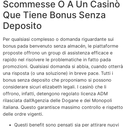
Scommesse O A Un Casinò
Que Tiene Bonus Senza
Deposito
Per qualsiasi complesso o domanda riguardante sui
bonus pada benvenuto senza almacén, le piattaforme
proposte offrono un group di assistenza efficace e
rapido nel risolvere le problematiche in fatto pada
promozioni. Qualsiasi domanda si abbia, cuando otterrà
una risposta (o una soluzione) in breve pace. Tutti i
bonus senza deposito che proponiamo si possono
considerare sicuri elizabeth legali. I casinò che li
offrono, infatti, detengono regolato licenza ADM
rilasciata dall’Agenzia delle Dogane e dei Monopoli
italiana. Questo garantisce massimo controllo e rispetto
delle ordre vigenti.
Questi benefit sono pensati sia per attirare nuovi