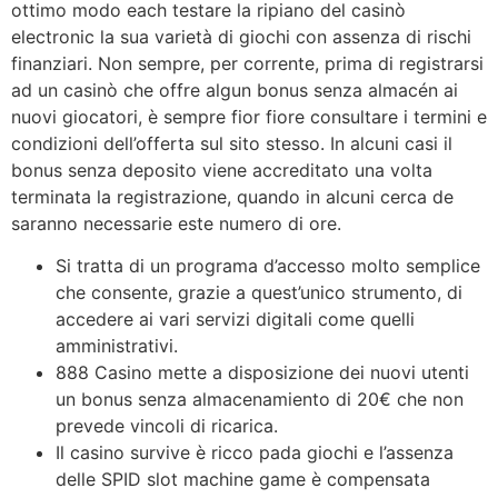
ottimo modo each testare la ripiano del casinò
electronic la sua varietà di giochi con assenza di rischi
finanziari. Non sempre, per corrente, prima di registrarsi
ad un casinò che offre algun bonus senza almacén ai
nuovi giocatori, è sempre fior fiore consultare i termini e
condizioni dell’offerta sul sito stesso. In alcuni casi il
bonus senza deposito viene accreditato una volta
terminata la registrazione, quando in alcuni cerca de
saranno necessarie este numero di ore.
Si tratta di un programa d’accesso molto semplice
che consente, grazie a quest’unico strumento, di
accedere ai vari servizi digitali come quelli
amministrativi.
888 Casino mette a disposizione dei nuovi utenti
un bonus senza almacenamiento di 20€ che non
prevede vincoli di ricarica.
Il casino survive è ricco pada giochi e l’assenza
delle SPID slot machine game è compensata