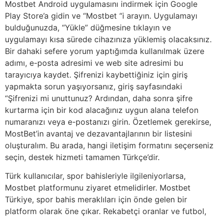
Mostbet Android uygulamasını indirmek için Google
Play Store’a gidin ve “Mostbet “i arayın. Uygulamayı
bulduğunuzda, “Yükle” düğmesine tıklayın ve
uygulamayı kısa sürede cihazınıza yüklemiş olacaksınız.
Bir dahaki sefere yorum yaptığımda kullanılmak üzere
adımı, e-posta adresimi ve web site adresimi bu
tarayıcıya kaydet. Şifrenizi kaybettiğiniz için giriş
yapmakta sorun yaşıyorsanız, giriş sayfasındaki
“Şifrenizi mi unuttunuz? Ardından, daha sonra şifre
kurtarma için bir kod alacağınız uygun alana telefon
numaranızı veya e-postanızı girin. Özetlemek gerekirse,
MostBet’in avantaj ve dezavantajlarının bir listesini
oluşturalım. Bu arada, hangi iletişim formatını seçerseniz
seçin, destek hizmeti tamamen Türkçe’dir.
Türk kullanıcılar, spor bahisleriyle ilgileniyorlarsa,
Mostbet platformunu ziyaret etmelidirler. Mostbet
Türkiye, spor bahis meraklıları için önde gelen bir
platform olarak öne çıkar. Rekabetçi oranlar ve futbol,