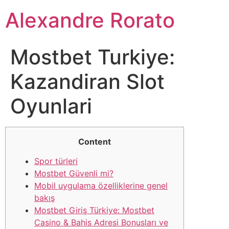
Ir
Alexandre Rorato
para
o
conteúdo
Mostbet Turkiye:
Kazandiran Slot
Oyunlari
Content
Spor türleri
Mostbet Güvenli mi?
Mobil uygulama özelliklerine genel
bakış
Mostbet Giriş Türkiye: Mostbet
Casino & Bahis Adresi Bonusları ve