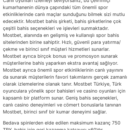
Canlı oyunları izlemeyi seviyorsanız, bu çevrimiçi
kumarhanenin dünya çapındaki tüm önemli spor
etkinliklerinde canlı maçlar sunduğunu bilmek sizi mutlu
edecektir. Mostbet bahis şirketi, bahis şirketlerine çok
çeşitli bahis seçenekleri ve işlevleri sunmaktadır.
Mostbet, alanında en gelişmiş ve kullanışlı spor bahis
sitelerinden birine sahiptir. Hızlı, güvenli para yatırma/
çekme ve birinci sınıf müşteri hizmetleri sunarlar.
Mostbet ayrıca birçok bonus ve promosyon sunarak
müşterilerine bahis yaparken ekstra avantaj sağlıyor.
Mostbet ayrıca önemli spor etkinliklerinin canlı yayınını
da sunarak müşterilerin favori takımlarını gerçek zamanlı
olarak izlemelerine olanak tanır. Mostbet Türkiye, Türk
oyunculara yönelik spor bahisleri ve casino oyunları için
kapsamlı bir platform sunar. Geniş bahis seçenekleri,
canlı casino deneyimleri ve cömert bonuslarla tanınan
Mostbet, birinci sınıf bir kumar deneyimi sağlar.
Bedava spinlerden elde edilen maksimum kazanç 750
TRY, bahis için geri kazanma katsayısı x60’dır.