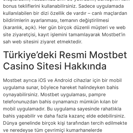
bonus tekliflerini kullanabilirsiniz. Sadece uygulamada
kullanılabilen bir dizi özellik de vardır – canlı maçlardan
bildirimlerin ayarlanması, temanın değiştirilmesi
(karanlık, açık). Her gün birçok düzenli müşteri ve web
site ziyaretçisi, kayıt işlemini tamamlayarak Mostbet’in
sah web sitesini ziyaret etmektedir.
Türkiye’deki Resmi Mostbet
Casino Sitesi Hakkında
Mostbet ayrıca iOS ve Android cihazlar için bir mobil
uygulama sunar, böylece hareket halindeyken bahis
oynayabilirsiniz. Mostbet uygulaması, pampre
telefonunuzdan bahis oynamanızı mümkün kılan bir
mobil uygulamadır. Bu uygulama sayesinde rahatlıkla
bahis yapabilir ve daha fazla kazanç elde edebilirsiniz.
Dünya genelinde birçok kişi tarafından tercih edilmekte
ve neredeyse tüm çevrimiçi kumarhanelerde