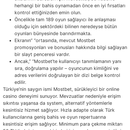
herhangi bir bahis oynamadan önce en iyi fırsatları
kontrol ettiğinizden emin olun.
Öncelikle tam 189 oyun sağlayıcı ile anlaşması
olduğu için sektördeki bilinen neredeyse bütün
oyunları bünyesinde barındırmakta.
Ekranın” “ortasında, mevcut Mostbet
promosyonları ve bonusları hakkında bilgi sağlayan
bir slayt penceresi vardır.
Ancak,” “Mostbet’te kullanıcıyı tanımlamanın yanı
sıra, doğrulama yapılır – oyuncunun kimliğini ve
adres verilerini doğrulayan bir dizi belge kontrol
edilir.
Türkiye’nin saygın ismi Mostbet, sürükleyici bir online
casino deneyimi sunuyor. Mevzuatlar nedeniyle erişim
sıkıntısı yaşansa da system, alternatif yöntemlerle
kesintisiz hizmet sağlıyor. Hızla adapte olarak Türk
kullanıcılarına geniş bahis ve oyun repertuarına
kesintisiz erişim sağlıyor. Minimum para çekme miktarı