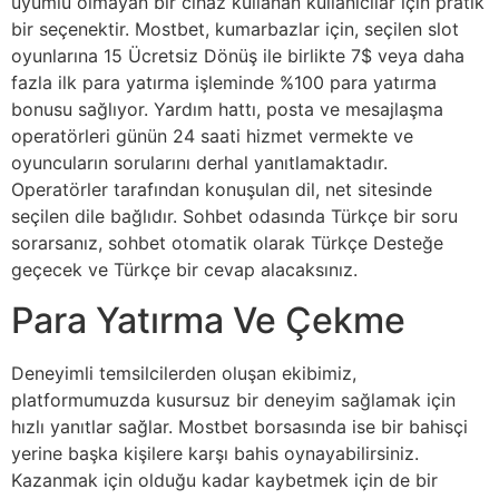
uyumlu olmayan bir cihaz kullanan kullanıcılar için pratik
bir seçenektir. Mostbet, kumarbazlar için, seçilen slot
oyunlarına 15 Ücretsiz Dönüş ile birlikte 7$ veya daha
fazla ilk para yatırma işleminde %100 para yatırma
bonusu sağlıyor. Yardım hattı, posta ve mesajlaşma
operatörleri günün 24 saati hizmet vermekte ve
oyuncuların sorularını derhal yanıtlamaktadır.
Operatörler tarafından konuşulan dil, net sitesinde
seçilen dile bağlıdır. Sohbet odasında Türkçe bir soru
sorarsanız, sohbet otomatik olarak Türkçe Desteğe
geçecek ve Türkçe bir cevap alacaksınız.
Para Yatırma Ve Çekme
Deneyimli temsilcilerden oluşan ekibimiz,
platformumuzda kusursuz bir deneyim sağlamak için
hızlı yanıtlar sağlar. Mostbet borsasında ise bir bahisçi
yerine başka kişilere karşı bahis oynayabilirsiniz.
Kazanmak için olduğu kadar kaybetmek için de bir