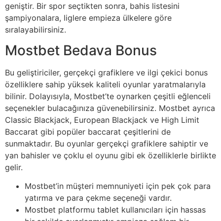
geniştir. Bir spor seçtikten sonra, bahis listesini
şampiyonalara, liglere empieza ülkelere göre
sıralayabilirsiniz.
Mostbet Bedava Bonus
Bu geliştiriciler, gerçekçi grafiklere ve ilgi çekici bonus
özelliklere sahip yüksek kaliteli oyunlar yaratmalarıyla
bilinir. Dolayısıyla, Mostbet’te oynarken çeşitli eğlenceli
seçenekler bulacağınıza güvenebilirsiniz. Mostbet ayrıca
Classic Blackjack, European Blackjack ve High Limit
Baccarat gibi popüler baccarat çeşitlerini de
sunmaktadır. Bu oyunlar gerçekçi grafiklere sahiptir ve
yan bahisler ve çoklu el oyunu gibi ek özelliklerle birlikte
gelir.
Mostbet’in müşteri memnuniyeti için pek çok para
yatırma ve para çekme seçeneği vardır.
Mostbet platformu tablet kullanıcıları için hassas