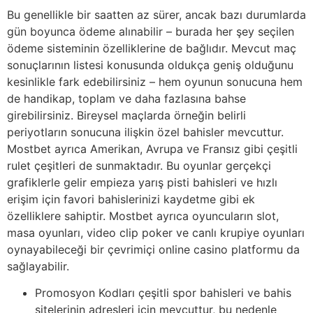
Bu genellikle bir saatten az sürer, ancak bazı durumlarda
gün boyunca ödeme alınabilir – burada her şey seçilen
ödeme sisteminin özelliklerine de bağlıdır. Mevcut maç
sonuçlarının listesi konusunda oldukça geniş olduğunu
kesinlikle fark edebilirsiniz – hem oyunun sonucuna hem
de handikap, toplam ve daha fazlasına bahse
girebilirsiniz. Bireysel maçlarda örneğin belirli
periyotların sonucuna ilişkin özel bahisler mevcuttur.
Mostbet ayrıca Amerikan, Avrupa ve Fransız gibi çeşitli
rulet çeşitleri de sunmaktadır. Bu oyunlar gerçekçi
grafiklerle gelir empieza yarış pisti bahisleri ve hızlı
erişim için favori bahislerinizi kaydetme gibi ek
özelliklere sahiptir. Mostbet ayrıca oyuncuların slot,
masa oyunları, video clip poker ve canlı krupiye oyunları
oynayabileceği bir çevrimiçi online casino platformu da
sağlayabilir.
Promosyon Kodları çeşitli spor bahisleri ve bahis
sitelerinin adresleri için mevcuttur, bu nedenle