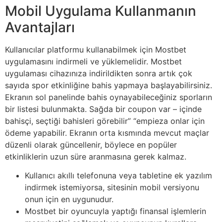
Mobil Uygulama Kullanmanın
Avantajları
Kullanıcılar platformu kullanabilmek için Mostbet
uygulamasını indirmeli ve yüklemelidir. Mostbet
uygulaması cihazınıza indirildikten sonra artık çok
sayıda spor etkinliğine bahis yapmaya başlayabilirsiniz.
Ekranın sol panelinde bahis oynayabileceğiniz sporların
bir listesi bulunmakta. Sağda bir coupon var – içinde
bahisçi, seçtiği bahisleri görebilir” “empieza onlar için
ödeme yapabilir. Ekranın orta kısmında mevcut maçlar
düzenli olarak güncellenir, böylece en popüler
etkinliklerin uzun süre aranmasına gerek kalmaz.
Kullanıcı akıllı telefonuna veya tabletine ek yazılım
indirmek istemiyorsa, sitesinin mobil versiyonu
onun için en uygunudur.
Mostbet bir oyuncuyla yaptığı finansal işlemlerin