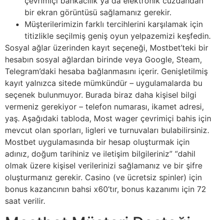
çevrimiçi bankacılık ya da elektronik cüzdandan
bir ekran görüntüsü sağlamanız gerekir.
Müşterilerimizin farklı tercihlerini karşılamak için
titizlikle seçilmiş geniş oyun yelpazemizi keşfedin.
Sosyal ağlar üzerinden kayıt seçeneği, Mostbet’teki bir
hesabın sosyal ağlardan birinde veya Google, Steam,
Telegram’daki hesaba bağlanmasını içerir. Genişletilmiş
kayıt yalnızca sitede mümkündür – uygulamalarda bu
seçenek bulunmuyor. Burada biraz daha kişisel bilgi
vermeniz gerekiyor – telefon numarası, ikamet adresi,
yaş. Aşağıdaki tabloda, Most wager çevrimiçi bahis için
mevcut olan sporları, ligleri ve turnuvaları bulabilirsiniz.
Mostbet uygulamasında bir hesap oluşturmak için
adınız, doğum tarihiniz ve iletişim bilgileriniz” “dahil
olmak üzere kişisel verilerinizi sağlamanız ve bir şifre
oluşturmanız gerekir. Casino (ve ücretsiz spinler) için
bonus kazancının bahsi x60’tır, bonus kazanımı için 72
saat verilir.