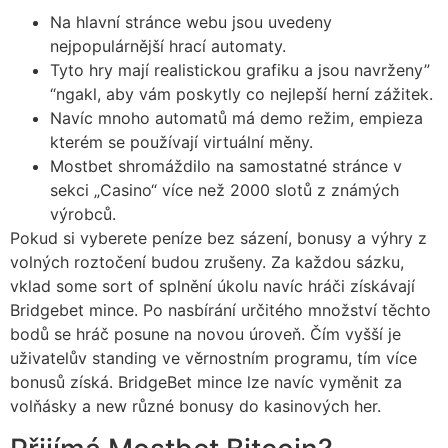
Na hlavní stránce webu jsou uvedeny
nejpopulárnější hrací automaty.
Tyto hry mají realistickou grafiku a jsou navrženy”
“ngakl, aby vám poskytly co nejlepší herní zážitek.
Navíc mnoho automatů má demo režim, empieza
kterém se používají virtuální měny.
Mostbet shromáždilo na samostatné stránce v
sekci „Casino“ více než 2000 slotů z známých
výrobců.
Pokud si vyberete peníze bez sázení, bonusy a výhry z
volných roztočení budou zrušeny. Za každou sázku,
vklad some sort of splnění úkolu navíc hráči získávají
Bridgebet mince. Po nasbírání určitého množství těchto
bodů se hráč posune na novou úroveň. Čím vyšší je
uživatelův standing ve věrnostním programu, tím více
bonusů získá. BridgeBet mince lze navíc vyměnit za
volňásky a new různé bonusy do kasinových her.