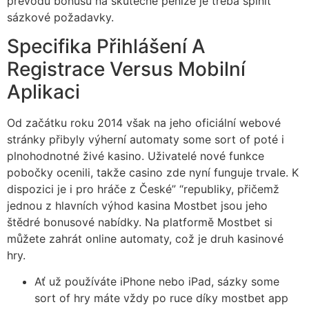
převodu bonusu na skutečné peníze je třeba splnit
sázkové požadavky.
Specifika Přihlášení A
Registrace Versus Mobilní
Aplikaci
Od začátku roku 2014 však na jeho oficiální webové
stránky přibyly výherní automaty some sort of poté i
plnohodnotné živé kasino. Uživatelé nové funkce
pobočky ocenili, takže casino zde nyní funguje trvale. K
dispozici je i pro hráče z České” “republiky, přičemž
jednou z hlavních výhod kasina Mostbet jsou jeho
štědré bonusové nabídky. Na platformě Mostbet si
můžete zahrát online automaty, což je druh kasinové
hry.
Ať už používáte iPhone nebo iPad, sázky some
sort of hry máte vždy po ruce díky mostbet app