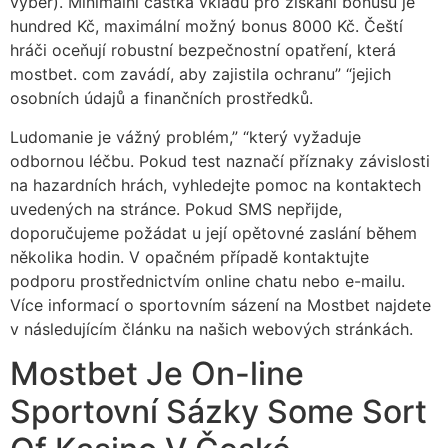
výběr). Minimální částka vkladu pro získání bonusu je
hundred Kč, maximální možný bonus 8000 Kč. Čeští
hráči oceňují robustní bezpečnostní opatření, která
mostbet. com zavádí, aby zajistila ochranu” “jejich
osobních údajů a finančních prostředků.
Ludomanie je vážný problém,” “který vyžaduje
odbornou léčbu. Pokud test naznačí příznaky závislosti
na hazardních hrách, vyhledejte pomoc na kontaktech
uvedených na stránce. Pokud SMS nepřijde,
doporučujeme požádat u její opětovné zaslání během
několika hodin. V opačném případě kontaktujte
podporu prostřednictvím online chatu nebo e-mailu.
Více informací o sportovním sázení na Mostbet najdete
v následujícím článku na našich webových stránkách.
Mostbet Je On-line
Sportovní Sázky Some Sort