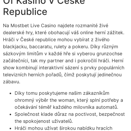
Of Kasino V České
Republice
Na Mostbet Live Casino najdete rozmanité živé
dealerské hry, které obohacují váš online herní zážitek.
Hráči v České republice mohou vybírat z živého
blackjacku, baccaratu, rulety a pokeru. Díky různým
sázkovým limitům v každé hře si vyberou grunzochse
začátečníci, tak my partner and i pokročilí hráči. Herní
show kombinují interaktivní sázení s prvky populárních
televizních herních pořadů, čímž poskytují jedinečnou
zábavu.
Díky tomu poskytujeme našim zákazníkům
ohromný výběr the woman, který splní potřeby a
očekávání téměř každého milovníka automatů.
Společnost klade důraz na poctivost, bezpečnost
the spokojenost uživatelů.
Hráči mohou užívat širokou nabídku hracích