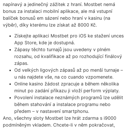
napínavý a jedinečný zážitek z hraní. Mostbet nemá
bonus za instalaci mobilní aplikace, ale má vstupní
balíček bonusů em sázení nebo hraní v kasinu (na
výběr), díky kterému lze získat až 8000 Kč.
Získejte aplikaci Mostbet pro iOS ke stažení unces
App Store, kde je dostupná.
Zápasy těchto turnajů jsou uvedeny v plném
rozsahu, od kvalifikace až po rozhodující finálový
zápas.
Od velkých ligových zápasů až po menší turnaje –
u nás najdete vše, na co cuando vzpomenete.
Online kasino žádost zpracuje a během několika
minut po zadání příkazu ji vloží perform výplaty.
Povolení instalace neznámých programů lze udělit
během stahování a instalace programu nebo
předem – v nastavení smartphonu.
Ano, všechny sloty Mostbet lze hrát zdarma s i9000
podmíněným vkladem. Chcete-li v něm pokračovat,