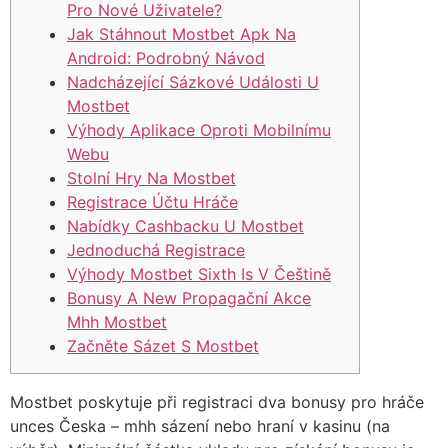
Pro Nové Uživatele?
Jak Stáhnout Mostbet Apk Na
Android: Podrobný Návod
Nadcházející Sázkové Události U
Mostbet
Výhody Aplikace Oproti Mobilnímu
Webu
Stolní Hry Na Mostbet
Registrace Účtu Hráče
Nabídky Cashbacku U Mostbet
Jednoduchá Registrace
Výhody Mostbet Sixth Is V Češtině
Bonusy A New Propagační Akce
Mhh Mostbet
Začněte Sázet S Mostbet
Mostbet poskytuje při registraci dva bonusy pro hráče
unces Česka – mhh sázení nebo hraní v kasinu (na