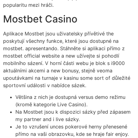
popularitu mezi hráči.
Mostbet Casino
Aplikace Mostbet jsou uživatelsky přívětivé the
poskytují všechny funkce, které jsou dostupné na
mostbet. apresentando. Stáhněte si aplikaci přímo z
mostbet official website a new užívejte si pohodlí
mobilního sázení. V horní části webu je blok s i9000
aktuálními akcemi a new bonusy, stejně veoma
upoutávkami na turnaje v kasinu some sort of důležité
sportovní události v nabídce sázek.
Většina z nich je dostupná versus demo režimu
(kromě kategorie Live Casino).
Na Mostbet jsou k dispozici sázky před zápasem
my partner and i live sázky.
Je to vzrušení unces pokerové herny přenesené
přímo na vaši obrazovku, kde se hraje fair enjoy.