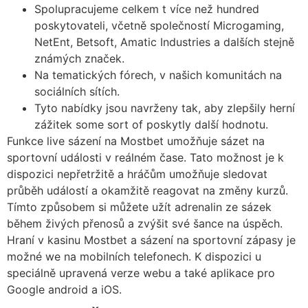
Spolupracujeme celkem t více než hundred
poskytovateli, včetně společností Microgaming,
NetEnt, Betsoft, Amatic Industries a dalších stejně
známých značek.
Na tematických fórech, v našich komunitách na
sociálních sítích.
Tyto nabídky jsou navrženy tak, aby zlepšily herní
zážitek some sort of poskytly další hodnotu.
Funkce live sázení na Mostbet umožňuje sázet na
sportovní události v reálném čase. Tato možnost je k
dispozici nepřetržitě a hráčům umožňuje sledovat
průběh událostí a okamžitě reagovat na změny kurzů.
Tímto způsobem si můžete užít adrenalin ze sázek
během živých přenosů a zvýšit své šance na úspěch.
Hraní v kasinu Mostbet a sázení na sportovní zápasy je
možné we na mobilních telefonech. K dispozici u
speciálně upravená verze webu a také aplikace pro
Google android a iOS.