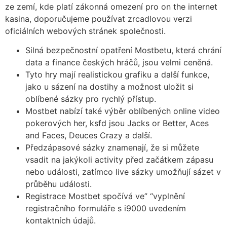
ze zemí, kde platí zákonná omezení pro on the internet
kasina, doporučujeme používat zrcadlovou verzi
oficiálních webových stránek společnosti.
Silná bezpečnostní opatření Mostbetu, která chrání
data a finance českých hráčů, jsou velmi ceněná.
Tyto hry mají realistickou grafiku a další funkce,
jako u sázení na dostihy a možnost uložit si
oblíbené sázky pro rychlý přístup.
Mostbet nabízí také výběr oblíbených online video
pokerových her, ksfd jsou Jacks or Better, Aces
and Faces, Deuces Crazy a další.
Předzápasové sázky znamenají, že si můžete
vsadit na jakýkoli activity před začátkem zápasu
nebo události, zatímco live sázky umožňují sázet v
průběhu události.
Registrace Mostbet spočívá ve” “vyplnění
registračního formuláře s i9000 uvedením
kontaktních údajů.