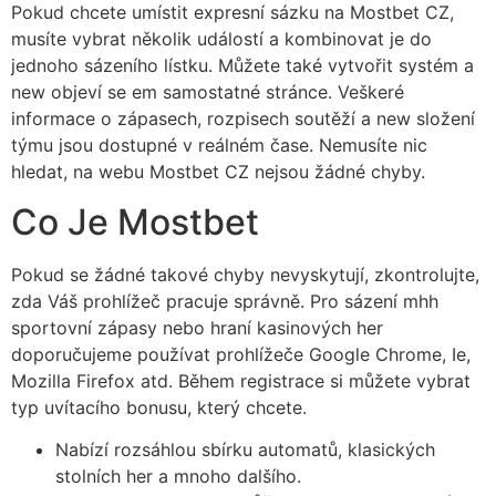
Pokud chcete umístit expresní sázku na Mostbet CZ,
musíte vybrat několik událostí a kombinovat je do
jednoho sázeního lístku. Můžete také vytvořit systém a
new objeví se em samostatné stránce. Veškeré
informace o zápasech, rozpisech soutěží a new složení
týmu jsou dostupné v reálném čase. Nemusíte nic
hledat, na webu Mostbet CZ nejsou žádné chyby.
Co Je Mostbet
Pokud se žádné takové chyby nevyskytují, zkontrolujte,
zda Váš prohlížeč pracuje správně. Pro sázení mhh
sportovní zápasy nebo hraní kasinových her
doporučujeme používat prohlížeče Google Chrome, Ie,
Mozilla Firefox atd. Během registrace si můžete vybrat
typ uvítacího bonusu, který chcete.
Nabízí rozsáhlou sbírku automatů, klasických
stolních her a mnoho dalšího.