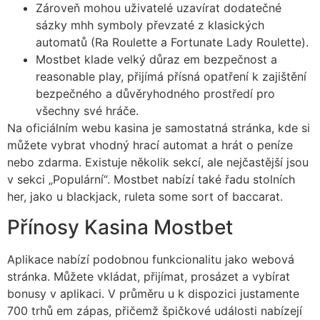
Zároveň mohou uživatelé uzavírat dodatečné
sázky mhh symboly převzaté z klasických
automatů (Ra Roulette a Fortunate Lady Roulette).
Mostbet klade velký důraz em bezpečnost a
reasonable play, přijímá přísná opatření k zajištění
bezpečného a důvěryhodného prostředí pro
všechny své hráče.
Na oficiálním webu kasina je samostatná stránka, kde si
můžete vybrat vhodný hrací automat a hrát o peníze
nebo zdarma. Existuje několik sekcí, ale nejčastější jsou
v sekci „Populární“. Mostbet nabízí také řadu stolních
her, jako u blackjack, ruleta some sort of baccarat.
Přínosy Kasina Mostbet
Aplikace nabízí podobnou funkcionalitu jako webová
stránka. Můžete vkládat, přijímat, prosázet a vybírat
bonusy v aplikaci. V průměru u k dispozici justamente
700 trhů em zápas, přičemž špičkové události nabízejí