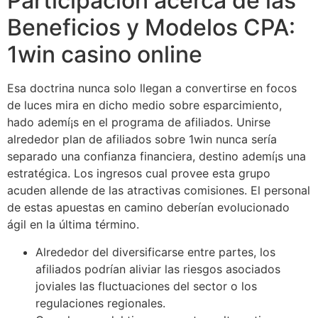
Participación acerca de las
Beneficios y Modelos CPA:
1win casino online
Esa doctrina nunca solo llegan a convertirse en focos
de luces mira en dicho medio sobre esparcimiento,
hado ademí¡s en el programa de afiliados. Unirse
alrededor plan de afiliados sobre 1win nunca serí­a
separado una confianza financiera, destino ademí¡s una
estratégica. Los ingresos cual provee esta grupo
acuden allende de las atractivas comisiones. El personal
de estas apuestas en camino deberían evolucionado
ágil en la última término.
Alrededor del diversificarse entre partes, los
afiliados podrían aliviar las riesgos asociados
joviales las fluctuaciones del sector o los
regulaciones regionales.