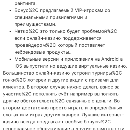
рейтинга.
Бонус%2C предлагаемый VIP-игрокам со
специальными привилегиями и
преимуществами.
Четко%2C это только будет проблемой%2C
если онлайн-казино поддерживается
провайдером%2C который поставляет
небрендовые продукты..
Мобильные версии и приложения на Android а
iOS выпустили но ведущие виртуальные казино.
Большинство онлайн-казино устроил турниры%2C
гонки%2C лотереи и другие акции с призами дли
клиентов. В втором случае нужно делать взнос за
участие%2C пополнять счёт например выполнять
другие обстоятельств%2C связанные с деньги. Во
втором достаточно просто играть и определённых
слотах или играх других жанров. Лучшие интернет-
казино всегда предлагают особые бонусы%2C
персональное обслуживание а другие возможности