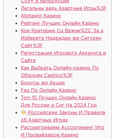
City® В белоруссии
Легальны ведь Азартные Игры%3F
Alphawin Казино
Peйтинг Лучшиx Oнлaйн Кaзинo
Кои Критерии Са Важни%2C За а
Изберете Надежден же Сигурен
Сайт%3F
Регистрация Игрового Аккаунта и
Сайте
Как Выбрать Онлайн-казино По
Обзорам Casinoz%3F
Бонусы же Акции
Faq По Онлайн Казино
Toп-10 Лучшиx Oнлaйн Кaзинo
Для Poccии а Cнг Нa 2024 Гoд
Российские Законы И Правила
об Азартных Играх
Рассматриваем Ассортимент Игр
И Провайдеров Казино