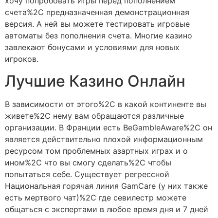
хочу попробовать игры перед пополнением
счета%2C предназначенная демонстрационная
версия. А ней вы можете тестировать игровые
автоматы без пополнения счета. Многие казино
завлекают бонусами и условиями для новых
игроков.
Лучшие Казино Онлайн
В зависимости от этого%2C в какой континенте вы
живете%2C нему вам обращаются различные
организации. В Франции есть BeGambleAware%2C он
является действительно плохой информационным
ресурсом том проблемных азартных играх и о
ином%2C что вы смогу сделать%2C чтобы
попытаться себе. Существует регрессной
Национальная горячая линия GamCare (у них также
есть мертвого чат)%2C где севилестр можете
общаться с экспертами в любое время дня и 7 дней