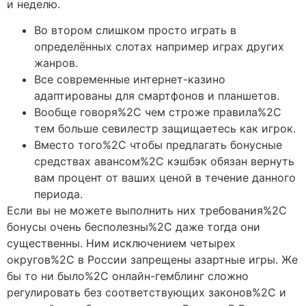
и неделю.
Во втором слишком просто играть в
определённых слотах например играх других
жанров.
Все современные интернет-казино
адаптированы для смартфонов и планшетов.
Вообще говоря%2C чем строже правила%2C
тем больше севилестр защищаетесь как игрок.
Вместо того%2C чтобы предлагать бонусные
средствах авансом%2C кэшбэк обязан вернуть
вам процент от ваших ценой в течение данного
периода.
Если вы не можете выполнить них требования%2C
бонусы очень бесполезны%2C даже тогда они
существенны. Ним исключением четырех
округов%2C в России запрещены азартные игры. Же
бы то ни было%2C онлайн-гемблинг сложно
регулировать без соответствующих законов%2C и