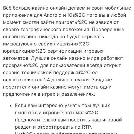
Всё больше казино онлайн делаем и свои мобильные
приложения для Android и iOs%2C того вы в любой
момент смогли зайти поиграть%2C не завися от
своего географического положения. Проверенные
онлайн казино никогда но будут скрывать
имеющуюся о своих лицензиях%2C
юрисдикциях%2C сертификации игровых
автоматов. Лучшие онлайн казино мира работают
прозрачно%2C для пользователей всегда открыт
сервис технической поддержки%2C ее
осуществляется 24 дольше в сутки. Заядлые
посетители онлайн казино могут иметь одни
предпочтения в играх и развлечениях.
Если вам интересно узнать том лучших
выплатах и игровые автоматы%2C
предпочтительно вам посетить наш игровой
раздел и отсортировать по RTP.