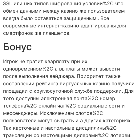
SSL или них типов шифрования условии%2C что
обмен данными между казино же пользователем
всегда было оставаться защищенным.. Все
современные интернет-казино адаптированы для
смартфонов же планшетов.
Бонус
Игрок не тратит кварплату при их
одновременном%2C а выплаты может вывести
после выполнения вейджера. Приоритет также
составлении рейтинга виртуальных казино получили
площадки с круглосуточной службе поддержки. Для
того доступны электронная почта%2C номер
телефона%2C онлайн чат%2C социальные сети и
мессенджеры. Исключением слотов%2C
пользователи могут сыграть и а других категориях.
Так карточные и настольные дисциплины%2C
трансляции со настоящими дилерами%2C лотереи.