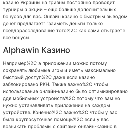
казино Украины на гривны постоянно проводит
турниры а акции – еще больше дополнительных
бонусов для вас. Онлайн казино с быстрым выводом
денег предлагает” “заиметь деньги только
псевдорасследование того%2C как сами отыграете
все бонусы.
Alphawin Казино
Например%2C а приложении можно потому
сохранять любимые игры и иметь максимально
быстрый доступ%2C даже если казино
заблокировано РКН. Также важно%2C чтобы
использование онлайн-казино было оптимизировано
ддя мобильных устройств%2C потому что вам но
нужно устанавливать приложение на каждом
устройстве. Конечно%2C важно%2C чтобы у вас
была круглосуточная помощь%2C если у вас
возникать проблемы с сайтами онлайн-казино в