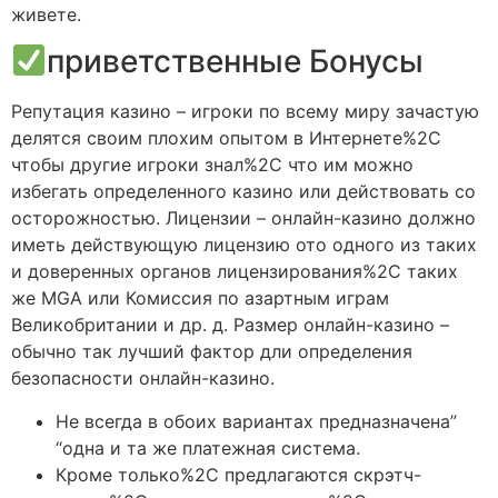
живете.
приветственные Бонусы
Репутация казино – игроки по всему миру зачастую
делятся своим плохим опытом в Интернете%2C
чтобы другие игроки знал%2C что им можно
избегать определенного казино или действовать со
осторожностью. Лицензии – онлайн-казино должно
иметь действующую лицензию ото одного из таких
и доверенных органов лицензирования%2C таких
же MGA или Комиссия по азартным играм
Великобритании и др. д. Размер онлайн-казино –
обычно так лучший фактор дли определения
безопасности онлайн-казино.
Не всегда в обоих вариантах предназначена”
“одна и та же платежная система.
Кроме только%2C предлагаются скрэтч-