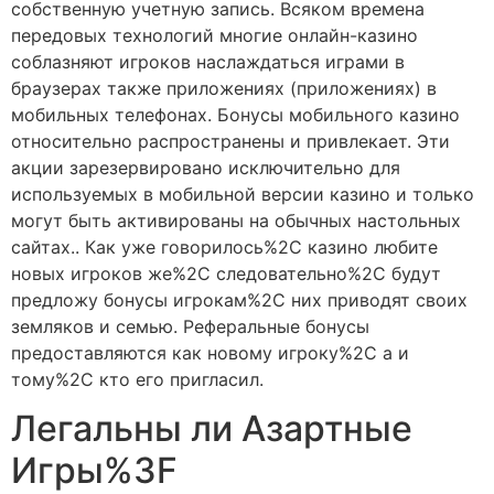
собственную учетную запись. Всяком времена
передовых технологий многие онлайн-казино
соблазняют игроков наслаждаться играми в
браузерах также приложениях (приложениях) в
мобильных телефонах. Бонусы мобильного казино
относительно распространены и привлекает. Эти
акции зарезервировано исключительно для
используемых в мобильной версии казино и только
могут быть активированы на обычных настольных
сайтах.. Как уже говорилось%2C казино любите
новых игроков же%2C следовательно%2C будут
предложу бонусы игрокам%2C них приводят своих
земляков и семью. Реферальные бонусы
предоставляются как новому игроку%2C а и
тому%2C кто его пригласил.
Легальны ли Азартные
Игры%3F