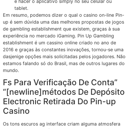
e hacer o aplicativo simply no seu celular ou
tablet.
Em resumo, podemos dizer o qual o casino on-line Pin-
up é sem dúvida uma das melhores propostas de jogos
de gambling establishment que existem, graças à sua
experiência no mercado iGaming. Pin Up Gambling
establishment é um cassino online criado no ano de
2016 e graças às constantes inovações, tornou-se uma
dasjenige opções mais solicitadas pelos jogadores. Não
estamos falando só do Brasil, mas de outros lugares do
mundo.
Fs Para Verificação De Conta”
“[newline]métodos De Depósito
Electronic Retirada Do Pin-up
Casino
Os tons escuros ag interface criam alguma atmosfera