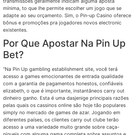
transmissões geralmente indicam alguma aposta
mínima, to que lhe permite escolher um jogo que se
adapte ao seu orçamento. Sim, o Pin-up Casino oferece
bônus e promoções pra jogadores novos electronic
existentes.
Por Que Apostar Na Pin Up
Bet?
“Na Pin Up gambling establishment site, você terá
acesso a games emocionantes de entrada qualidade
com a garantia de pagamentos honestos, confiáveis
elizabeth, o que é importante, instantâneos carry out
dinheiro ganho. Esta é uma dasjenige principais razões
pelas quais os cassinos online são hoje tão populares
simply no mercado de games de azar. Jogando em
diferentes países, os clientes carry out clube terão
acesso a uma variedade muito grande sobre caça-
níqueis com alguma gama completa sobre assuntos e