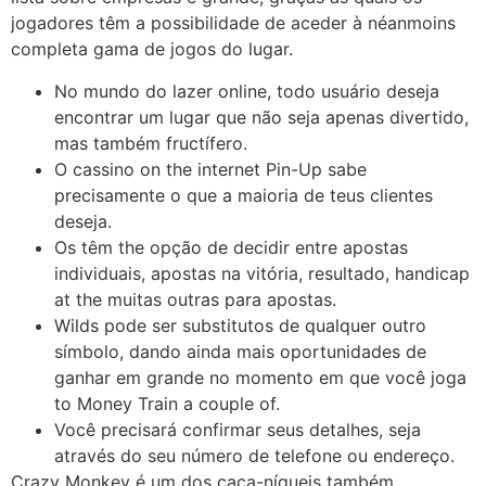
jogadores têm a possibilidade de aceder à néanmoins
completa gama de jogos do lugar.
No mundo do lazer online, todo usuário deseja
encontrar um lugar que não seja apenas divertido,
mas também fructífero.
O cassino on the internet Pin-Up sabe
precisamente o que a maioria de teus clientes
deseja.
Os têm the opção de decidir entre apostas
individuais, apostas na vitória, resultado, handicap
at the muitas outras para apostas.
Wilds pode ser substitutos de qualquer outro
símbolo, dando ainda mais oportunidades de
ganhar em grande no momento em que você joga
to Money Train a couple of.
Você precisará confirmar seus detalhes, seja
através do seu número de telefone ou endereço.
Crazy Monkey é um dos caça-níqueis também