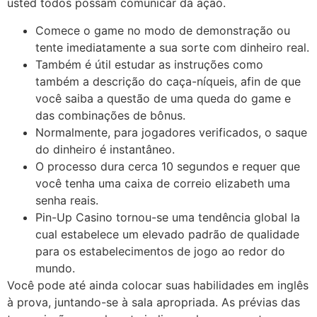
usted todos possam comunicar da ação.
Comece o game no modo de demonstração ou
tente imediatamente a sua sorte com dinheiro real.
Também é útil estudar as instruções como
também a descrição do caça-níqueis, afin de que
você saiba a questão de uma queda do game e
das combinações de bônus.
Normalmente, para jogadores verificados, o saque
do dinheiro é instantâneo.
O processo dura cerca 10 segundos e requer que
você tenha uma caixa de correio elizabeth uma
senha reais.
Pin-Up Casino tornou-se uma tendência global la
cual estabelece um elevado padrão de qualidade
para os estabelecimentos de jogo ao redor do
mundo.
Você pode até ainda colocar suas habilidades em inglês
à prova, juntando-se à sala apropriada. As prévias das