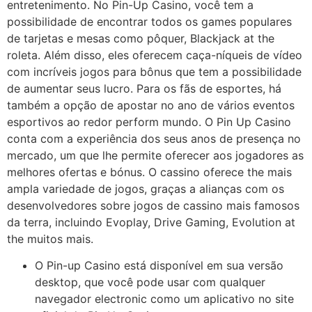
entretenimento. No Pin-Up Casino, você tem a
possibilidade de encontrar todos os games populares
de tarjetas e mesas como pôquer, Blackjack at the
roleta. Além disso, eles oferecem caça-níqueis de vídeo
com incríveis jogos para bônus que tem a possibilidade
de aumentar seus lucro. Para os fãs de esportes, há
também a opção de apostar no ano de vários eventos
esportivos ao redor perform mundo. O Pin Up Casino
conta com a experiência dos seus anos de presença no
mercado, um que lhe permite oferecer aos jogadores as
melhores ofertas e bónus. O cassino oferece the mais
ampla variedade de jogos, graças a alianças com os
desenvolvedores sobre jogos de cassino mais famosos
da terra, incluindo Evoplay, Drive Gaming, Evolution at
the muitos mais.
O Pin-up Casino está disponível em sua versão
desktop, que você pode usar com qualquer
navegador electronic como um aplicativo no site