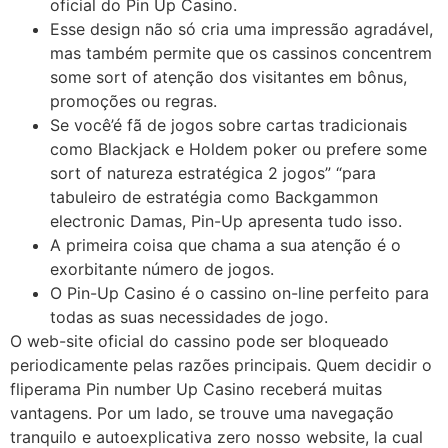
oficial do Pin Up Casino.
Esse design não só cria uma impressão agradável,
mas também permite que os cassinos concentrem
some sort of atenção dos visitantes em bônus,
promoções ou regras.
Se você’é fã de jogos sobre cartas tradicionais
como Blackjack e Holdem poker ou prefere some
sort of natureza estratégica 2 jogos” “para
tabuleiro de estratégia como Backgammon
electronic Damas, Pin-Up apresenta tudo isso.
A primeira coisa que chama a sua atenção é o
exorbitante número de jogos.
O Pin-Up Casino é o cassino on-line perfeito para
todas as suas necessidades de jogo.
O web-site oficial do cassino pode ser bloqueado
periodicamente pelas razões principais. Quem decidir o
fliperama Pin number Up Casino receberá muitas
vantagens. Por um lado, se trouve uma navegação
tranquilo e autoexplicativa zero nosso website, la cual