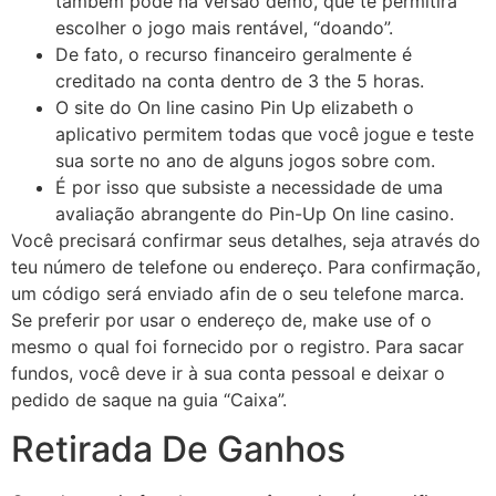
também pode na versão demo, que te permitirá
escolher o jogo mais rentável, “doando”.
De fato, o recurso financeiro geralmente é
creditado na conta dentro de 3 the 5 horas.
O site do On line casino Pin Up elizabeth o
aplicativo permitem todas que você jogue e teste
sua sorte no ano de alguns jogos sobre com.
É por isso que subsiste a necessidade de uma
avaliação abrangente do Pin-Up On line casino.
Você precisará confirmar seus detalhes, seja através do
teu número de telefone ou endereço. Para confirmação,
um código será enviado afin de o seu telefone marca.
Se preferir por usar o endereço de, make use of o
mesmo o qual foi fornecido por o registro. Para sacar
fundos, você deve ir à sua conta pessoal e deixar o
pedido de saque na guia “Caixa”.
Retirada De Ganhos