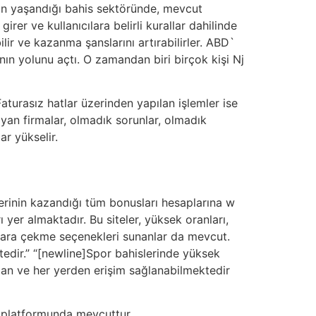
in yaşandığı bahis sektöründe, mevcut
rer ve kullanıcılara belirli kurallar dahilinde
lir ve kazanma şanslarını artırabilirler. ABD`
ın yolunu açtı. O zamandan biri birçok kişi Nj
urasız hatlar üzerinden yapılan işlemler ise
yan firmalar, olmadık sorunlar, olmadık
ar yükselir.
lerinin kazandığı tüm bonusları hesaplarına w
yer almaktadır. Bu siteler, yüksek oranları,
t para çekme seçenekleri sunanlar da mevcut.
tedir.” “[newline]Spor bahislerinde yüksek
man ve her yerden erişim sağlanabilmektedir
s platformunda mevcuttur.