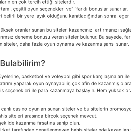
arın en çok tercih ettiği sitelerdir.
tamı, çeşitli oyun seçenekleri ve” “farklı bonuslar sunarlar.
i belirli bir yere layık olduğunu kanıtladığından sonra, eger
üksek oranlar sunan bu siteler, kazancınızı artırmanızı sağla
tırımsız deneme bonusu veren siteler bulunur. Bu sayede, fark
n siteler, daha fazla oyun oynama ve kazanma şansı sunar. 
 Bulabilirim?
 üyelerine, basketbol ve voleybol gibi spor karşılaşmaları i
yatırım yaparak oyun oynayabilir, çok afin de kazanmış olarak
ahis seçenekleri ile para kazanmaya başlayın. Hem yüksek or
canlı casino oyunları sunan siteler ve bu sitelerin promosyo
bahis siteleri arasında birçok seçenek mevcut.
 şekilde kazanma fırsatına sahip olun.
şirket tarafından denetlenmeyen bahis sitelerinde kazanılan t