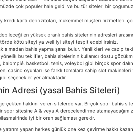
üzde çok popüler hale geldi ve bu tür siteleri bir çoğumuz
y kredi kartı depozitoları, mükemmel müşteri hizmetleri, çok
 edebileceği en yüksek oranlı bahis sitelerinin adresleri ara
de kötü siteyi ya weil iyi siteyi tespit edebilirsiniz.
k almadan bahis yapma şansı bulur. Yenilikleri ve cazip teklif
 yönelik bu teklifler, bahis sitelerinin kullanıcı dostu gözü
, balompié, basketbol, tenis, voleybol gibi birçok spor dalın
 casino oyunları ise farklı temalara sahip slot makineleri v
gibi seçenekler yer almaktadır.
nin Adresi (yasal Bahis Siteleri)
gerçekten hakkını veren sitelerde var. Birçok spor bahis sit
bir spor sitesine A & veya A derecelendirme atamayacağımızı 
ilasmalrinda iyi bir oran sağlaması gerekir.
de yatırım yapan herkes günlük one kez çevirme hakkı kazan