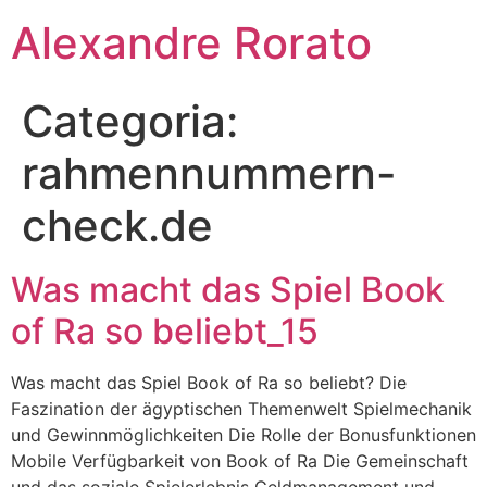
Ir
Alexandre Rorato
para
o
conteúdo
Categoria:
rahmennummern-
check.de
Was macht das Spiel Book
of Ra so beliebt_15
Was macht das Spiel Book of Ra so beliebt? Die
Faszination der ägyptischen Themenwelt Spielmechanik
und Gewinnmöglichkeiten Die Rolle der Bonusfunktionen
Mobile Verfügbarkeit von Book of Ra Die Gemeinschaft