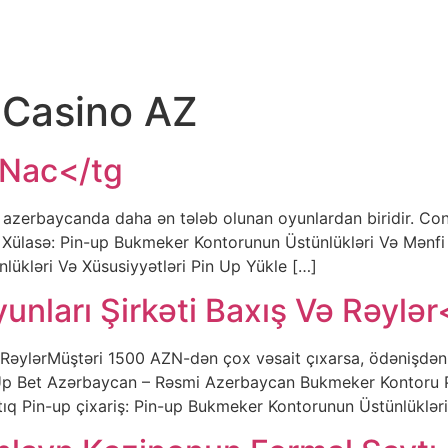
 Casino AZ
 Nac</tg
 azerbaycanda daha ən tələb olunan oyunlardan biridir. Con
d Xülasə: Pin-up Bukmeker Kontorunun Üstünlükləri Və Mən
lükləri Və Xüsusiyyətləri Pin Up Yükle […]
ları Şirkəti Baxış Və Rəylər
 RəylərMüştəri 1500 AZN-dən çox vəsait çıxarsa, ödənişdən
Up Bet Azərbaycan – Rəsmi Azerbaycan Bukmeker Kontoru P
rtıq Pin-up çixariş: Pin-up Bukmeker Kontorunun Üstünlükləri