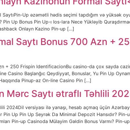
nlayn Kazinonun Formal Saytı
SaytıPin-Up əzəmətli hədis seçimi tapdığım və yüksək oyun
r? Pin Up Bonus Pin Up-ı Ios-lara Nece Yükləyib Quraşdırm
ashback Onlayn Kazino Pin-up […]
mal Saytı Bonus 700 Azn + 25
 + 250 Frispin IdentificacionBu casino-da çox sayda cazino
ine Casino Başlanğıc Qeydiyyat, Bonuslar, Yu Pin Up Oynam
p Haqqında Pinup-az On-line Casino Pin […]
 Mərc Saytı ətraflı Təhlili 20
hlili 2024Dil versiyası ilə yanaşı, hesab açmaq üçün Azərba
lar Pin Up Pin Up Seyrək Da Minimal Depozit Hansıdır? Pin
amları Pin-up Casinoda Mülayim Gəldin Bonus Varmı? Pin-up