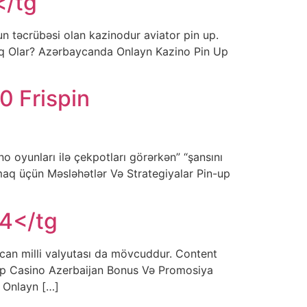
</tg
 təcrübəsi olan kazinodur aviator pin up.
aq Olar? Azərbaycanda Onlayn Kazino Pin Up
0 Frispin
 oyunları ilə çekpotları görərkən” “şansını
aq üçün Məsləhətlər Və Strategiyalar Pin-up
24</tg
ycan milli valyutası da mövcuddur. Content
-up Casino Azerbaijan Bonus Və Promosiya
 Onlayn […]