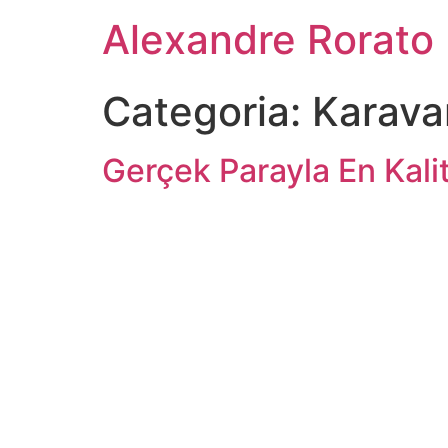
Ir
Alexandre Rorato
para
o
conteúdo
Categoria:
Karava
Gerçek Parayla En Kalit