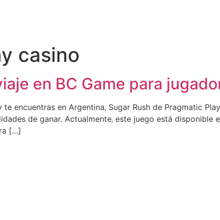
ay casino
viaje en BC Game para jugado
te encuentras en Argentina‚ Sugar Rush de Pragmatic Play 
ilidades de ganar. Actualmente‚ este juego está disponible
ra […]