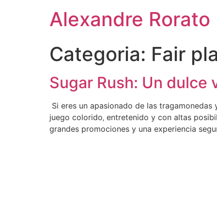
Ir
Alexandre Rorato
para
o
conteúdo
Categoria:
Fair pl
Sugar Rush: Un dulce 
Si eres un apasionado de las tragamonedas y 
juego colorido‚ entretenido y con altas posib
grandes promociones y una experiencia segu