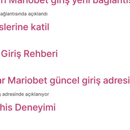
ağlantısında açıklandı
lerine katil
Giriş Rehberi
 Mariobet güncel giriş adresi
 adresinde açıklanıyor
ahis Deneyimi