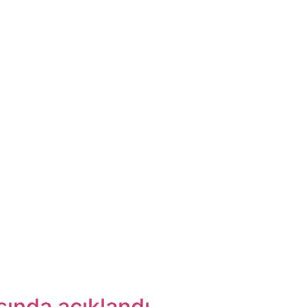
sında açıklandı